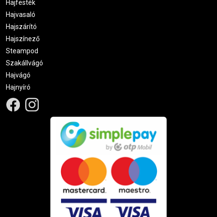
Hajfesték
Hajvasaló
Hajszárító
Hajszínező
Steampod
Szakállvágó
Hajvágó
Hajnyíró