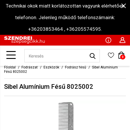
Technikai okok miatt korlátozottan vagyunk elérhetőek
telefonon. Jelenleg működő telefonszámaink:
+36203853464 , +36205574595.
0
Főoldal
Fodrászat
Eszközök
Fodrász fésű
Sibel Alumínium
Fésű 8025002
Sibel Alumínium Fésű 8025002