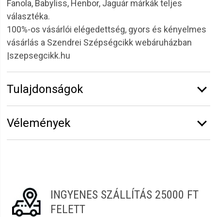
Fanola, Babyliss, Henbor, Jaguár márkák teljes
választéka.
100%-os vásárlói elégedettség, gyors és kényelmes
vásárlás a Szendrei Szépségcikk webáruházban
|szepsegcikk.hu
Tulajdonságok
Márka:
Sibel
Vélemények
Erről a termékről még senki sem írt értékelést.
Legyen Tiéd az első!
Vélemény írásához
jelentkezz be
vagy
regisztrálj
!
INGYENES SZÁLLÍTÁS 25000 FT
FELETT