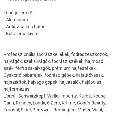
Fésű jellemzői:
- Alumínium
- Antisztatikus hatás
- Extra erős kivitel.
.
Professzionális fodrászkellékek, fodrászeszközök,
hajvágók, szakállvágók, fodrász székek, hajmosó
szék, férfi szakálvágók, prémium hajfestékek.
Gyakorló babafejek, fodrász gépek, hajsütővasak,
hajszárítók, hajvágó gépek, hajvasalók hajápolás,
hajformázás.
L’oreal, Schwarzkopf, Wella, Imperity, Kallos, Keune,
Carin, Ronney, Londa, 6.Zero, K-time, Coda’s Beauty,
Eurostil, Sibel, Berrywell, Remington, Moser, Wahl,