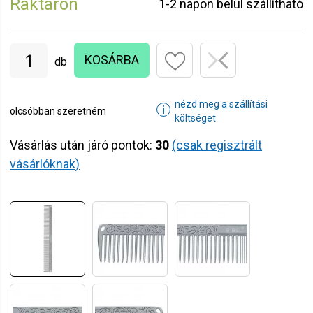
Raktáron
1-2 napon belül szállítható
KOSÁRBA
db
nézd meg a szállítási
ℹ
olcsóbban szeretném
költséget
Vásárlás után járó pontok:
30
(csak regisztrált
vásárlóknak)