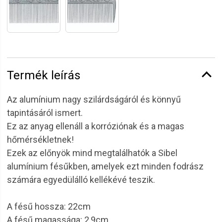
Termék leírás
Az alumínium nagy szilárdságáról és könnyű
tapintásáról ismert.
Ez az anyag ellenáll a korróziónak és a magas
hőmérsékletnek!
Ezek az előnyök mind megtalálhatók a Sibel
alumínium fésűkben, amelyek ezt minden fodrász
számára egyedülálló kellékévé teszik.
A fésű hossza: 22cm
A fésű magassága: 2,9cm