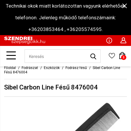
Technikai okok miatt korlátozottan vagyunk elérhetőek
telefonon. Jelenleg működő telefonszámaink:
+36203853464 , +36205574595.
0
Főoldal
Fodrászat
Eszközök
Fodrász fésű
Sibel Carbon Line
Fésű 8476004
Sibel Carbon Line Fésű 8476004