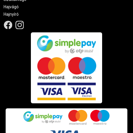
Hajvágó
Hajnyíró