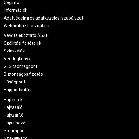
Céginfo
Információk
Adatvédelmi és adatkezelési szabályzat
Webáruház használata
Vevőtájékoztató ÁSZF
Szállítási feltételek
Színskálák
Vendégkönyv
GLS csomagpont
Biztonságos fizetés
Hűségpont
Hajgöndörítők
Hajfesték
Hajvasaló
Hajszárító
Hajszínező
Steampod
Szakállvágó