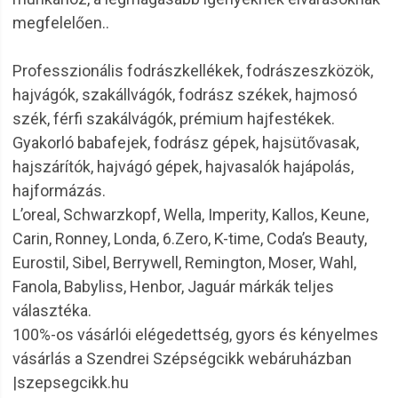
megfelelően..
Professzionális fodrászkellékek, fodrászeszközök,
hajvágók, szakállvágók, fodrász székek, hajmosó
szék, férfi szakálvágók, prémium hajfestékek.
Gyakorló babafejek, fodrász gépek, hajsütővasak,
hajszárítók, hajvágó gépek, hajvasalók hajápolás,
hajformázás.
L’oreal, Schwarzkopf, Wella, Imperity, Kallos, Keune,
Carin, Ronney, Londa, 6.Zero, K-time, Coda’s Beauty,
Eurostil, Sibel, Berrywell, Remington, Moser, Wahl,
Fanola, Babyliss, Henbor, Jaguár márkák teljes
választéka.
100%-os vásárlói elégedettség, gyors és kényelmes
vásárlás a Szendrei Szépségcikk webáruházban
|szepsegcikk.hu