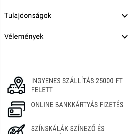
Tulajdonságok
Márka:
Sibel
Vélemények
Vélemény írásához
jelentkezz be
vagy
regisztrálj
!
Csilla
2022.02.06. 08:17
INGYENES SZÁLLÍTÁS 25000 FT
FELETT
ONLINE BANKKÁRTYÁS FIZETÉS
SZÍNSKÁLÁK SZÍNEZŐ ÉS