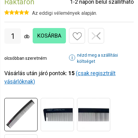
Raktáron
1-2 napon belül szállítható
Az eddigi vélemények alapján.
KOSÁRBA
db
nézd meg a szállítási
ℹ
olcsóbban szeretném
költséget
Vásárlás után járó pontok:
15
(csak regisztrált
vásárlóknak)