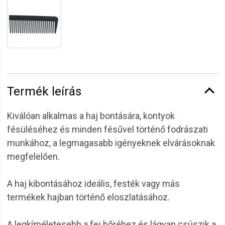
Termék leírás
Kiválóan alkalmas a haj bontására, kontyok
fésüléséhez és minden fésűvel történő fodrászati
munkához, a legmagasabb igényeknek elvárásoknak
megfelelően.
A haj kibontásához ideális, festék vagy más
termékek hajban történő eloszlatásához.
A legkíméletesebb a fej bőréhez és lágyan csúszik a