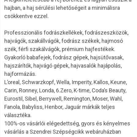
hajban, a haj sérülési lehetőségeit a minimálisra
csökkentve ezzel.
Professzionális fodrászkellékek, fodrászeszközök,
hajvágók, szakállvágók, fodrász székek, hajmosó
szék, férfi szakálvágók, prémium hajfestékek.
Gyakorló babafejek, fodrász gépek, hajsütővasak,
hajszárítók, hajvágó gépek, hajvasalók hajápolás,
hajformázás.
L’oreal, Schwarzkopf, Wella, Imperity, Kallos, Keune,
Carin, Ronney, Londa, 6.Zero, K-time, Coda’s Beauty,
Eurostil, Sibel, Berrywell, Remington, Moser, Wahl,
Fanola, Babyliss, Henbor, Jaguár márkák teljes
választéka.
100%-os vásárlói elégedettség, gyors és kényelmes
vásárlás a Szendrei Szépségcikk webáruházban