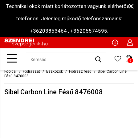
Technikai okok miatt korlátozottan vagyunk elérhetőek
telefonon. Jelenleg működő telefonszámaink:
+36203853464 , +36205574595.
0
Főoldal
Fodrászat
Eszközök
Fodrász fésű
Sibel Carbon Line
Fésű 8476008
Sibel Carbon Line Fésű 8476008