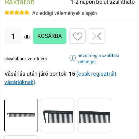
Raktáron
1-2 napon belül szállítható
Az eddigi vélemények alapján.
KOSÁRBA
db
nézd meg a szállítási
ℹ
olcsóbban szeretném
költséget
Vásárlás után járó pontok:
15
(csak regisztrált
vásárlóknak)