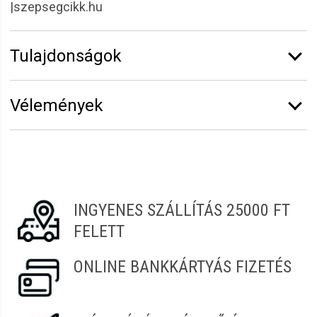
|szepsegcikk.hu
Tulajdonságok
Márka:
Sibel
Vélemények
Vélemény írásához
jelentkezz be
vagy
regisztrálj
!
Magdolna
2022.04.08. 16:55
INGYENES SZÁLLÍTÁS 25000 FT
FELETT
ONLINE BANKKÁRTYÁS FIZETÉS