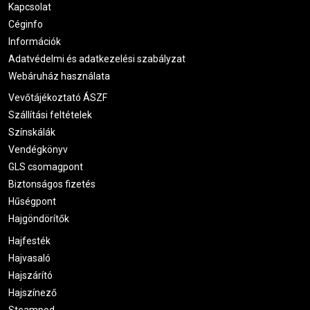
Kapcsolat
Céginfo
Információk
Adatvédelmi és adatkezelési szabályzat
Webáruház használata
Vevőtájékoztató ÁSZF
Szállítási feltételek
Színskálák
Vendégkönyv
GLS csomagpont
Biztonságos fizetés
Hűségpont
Hajgöndörítők
Hajfesték
Hajvasaló
Hajszárító
Hajszínező
Steampod