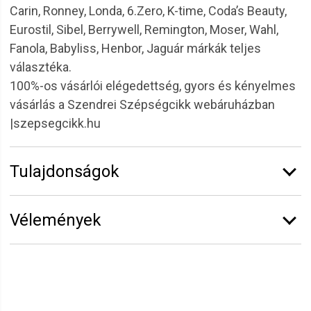
Carin, Ronney, Londa, 6.Zero, K-time, Coda’s Beauty,
Eurostil, Sibel, Berrywell, Remington, Moser, Wahl,
Fanola, Babyliss, Henbor, Jaguár márkák teljes
választéka.
100%-os vásárlói elégedettség, gyors és kényelmes
vásárlás a Szendrei Szépségcikk webáruházban
|szepsegcikk.hu
Tulajdonságok
Márka:
Sibel
Vélemények
Vélemény írásához
jelentkezz be
vagy
regisztrálj
!
Anna Ramóna
2022.02.21. 15:18