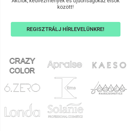
Akciók, kedvezmények és újdonságokaz elsők
között!
REGISZTRÁLJ HÍRLEVELÜNKRE!