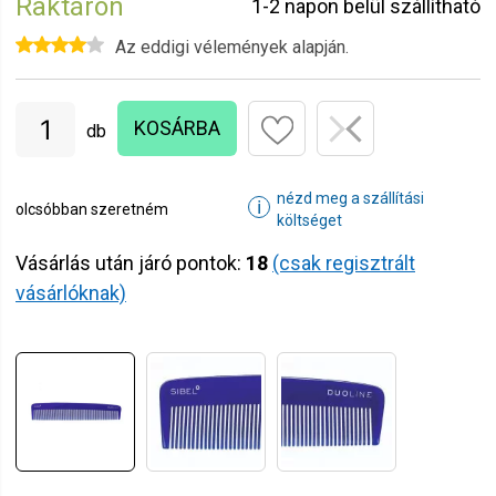
Raktáron
1-2 napon belül szállítható
Az eddigi vélemények alapján.
KOSÁRBA
db
nézd meg a szállítási
ℹ
olcsóbban szeretném
költséget
Vásárlás után járó pontok:
18
(csak regisztrált
vásárlóknak)