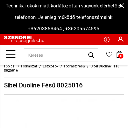
Technikai okok miatt korlátozottan vagyunk elérhetőek
telefonon. Jelenleg működő telefonszámaink:
+36203853464 , +36205574595.
0
Főoldal
Fodrászat
Eszközök
Fodrász fésű
Sibel Duoline Fésű
8025016
Sibel Duoline Fésű 8025016