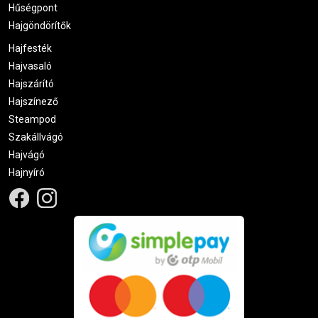
Hűségpont
Hajgöndörítők
Hajfesték
Hajvasaló
Hajszárító
Hajszínező
Steampod
Szakállvágó
Hajvágó
Hajnyíró