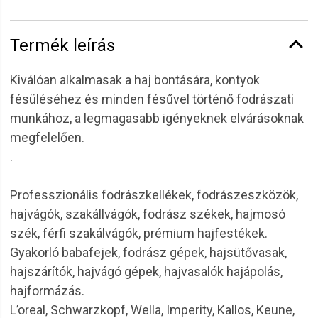
Termék leírás
Kiválóan alkalmasak a haj bontására, kontyok
fésüléséhez és minden fésűvel történő fodrászati
munkához, a legmagasabb igényeknek elvárásoknak
megfelelően.
.
Professzionális fodrászkellékek, fodrászeszközök,
hajvágók, szakállvágók, fodrász székek, hajmosó
szék, férfi szakálvágók, prémium hajfestékek.
Gyakorló babafejek, fodrász gépek, hajsütővasak,
hajszárítók, hajvágó gépek, hajvasalók hajápolás,
hajformázás.
L’oreal, Schwarzkopf, Wella, Imperity, Kallos, Keune,