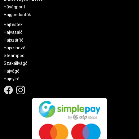
Hűségpont
Hajgöndörítők
Hajfesték
Hajvasaló
Hajszárító
Hajszínező
Steampod
Szakállvágó
Hajvágó
Hajnyíró