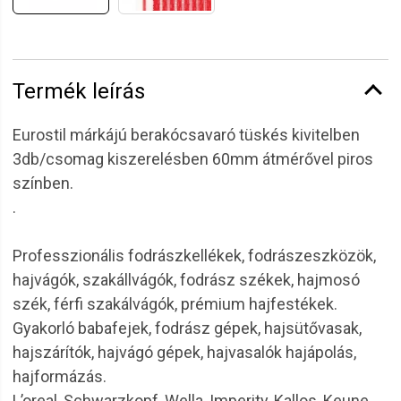
Termék leírás
Eurostil márkájú berakócsavaró tüskés kivitelben
3db/csomag kiszerelésben 60mm átmérővel piros
színben.
.
Professzionális fodrászkellékek, fodrászeszközök,
hajvágók, szakállvágók, fodrász székek, hajmosó
szék, férfi szakálvágók, prémium hajfestékek.
Gyakorló babafejek, fodrász gépek, hajsütővasak,
hajszárítók, hajvágó gépek, hajvasalók hajápolás,
hajformázás.
L’oreal, Schwarzkopf, Wella, Imperity, Kallos, Keune,