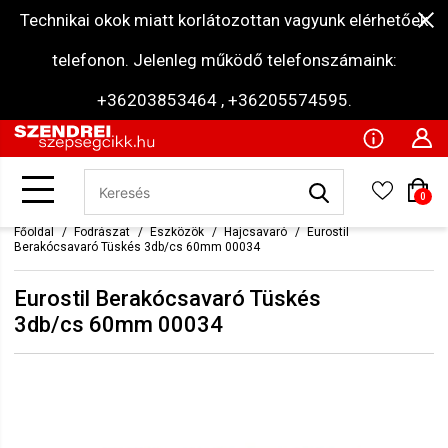
Technikai okok miatt korlátozottan vagyunk elérhetőek
telefonon. Jelenleg működő telefonszámaink:
+36203853464 , +36205574595.
0
Főoldal
Fodrászat
Eszközök
Hajcsavaró
Eurostil
Berakócsavaró Tüskés 3db/cs 60mm 00034
Eurostil Berakócsavaró Tüskés
3db/cs 60mm 00034