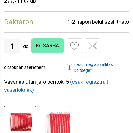
277,71 Ft / db
Raktáron
1-2 napon belül szállítható
KOSÁRBA
db
nézd meg a szállítási
ℹ
olcsóbban szeretném
költséget
Vásárlás után járó pontok:
5
(csak regisztrált
vásárlóknak)