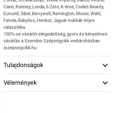
Carin, Ronney, Londa, 6.Zero, K-time, Coda’s Beauty,
Eurostil, Sibel, Berrywell, Remington, Moser, Wahl,
Fanola, Babyliss, Henbor, Jaguár márkák teljes
választéka.
100%-os vásárlói elégedettség, gyors és kényelmes
vásárlás a Szendrei Szépségcikk webáruházban
|szepsegcikk.hu
Tulajdonságok
Márka:
Eurostil
Vélemények
Átmérő:
60 mm
Erről a termékről még senki sem írt értékelést.
Legyen Tiéd az első!
Vélemény írásához
jelentkezz be
vagy
regisztrálj
!