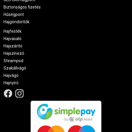
Biztonságos fizetés
Hűségpont
Hajgöndörítők
Hajfesték
Hajvasaló
Hajszárító
Hajszínező
Steampod
Szakállvágó
Hajvágó
Hajnyíró