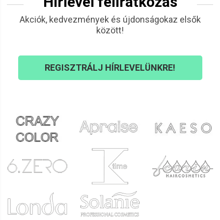
Hírlevél feliratkozás
Akciók, kedvezmények és újdonságokaz elsők
között!
REGISZTRÁLJ HÍRLEVELÜNKRE!