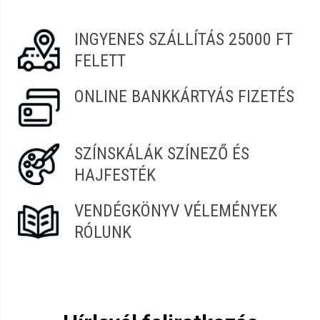
Vélemény írásához
jelentkezz be
vagy
regisztrálj
!
INGYENES SZÁLLÍTÁS 25000 FT
FELETT
ONLINE BANKKÁRTYÁS FIZETÉS
SZÍNSKÁLÁK SZÍNEZŐ ÉS
HAJFESTÉK
VENDÉGKÖNYV VÉLEMÉNYEK
RÓLUNK