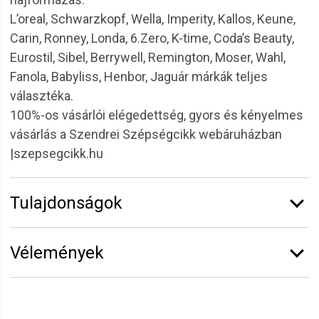
L’oreal, Schwarzkopf, Wella, Imperity, Kallos, Keune,
Carin, Ronney, Londa, 6.Zero, K-time, Coda’s Beauty,
Eurostil, Sibel, Berrywell, Remington, Moser, Wahl,
Fanola, Babyliss, Henbor, Jaguár márkák teljes
választéka.
100%-os vásárlói elégedettség, gyors és kényelmes
vásárlás a Szendrei Szépségcikk webáruházban
|szepsegcikk.hu
Tulajdonságok
Márka:
Eurostil
Vélemények
Átmérő:
36 mm
Erről a termékről még senki sem írt értékelést.
Legyen Tiéd az első!