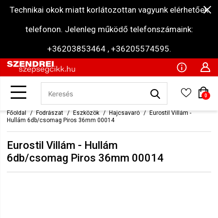
Technikai okok miatt korlátozottan vagyunk elérhetőek
telefonon. Jelenleg működő telefonszámaink:
+36203853464 , +36205574595.
0
Főoldal
Fodrászat
Eszközök
Hajcsavaró
Eurostil Villám -
Hullám 6db/csomag Piros 36mm 00014
Eurostil Villám - Hullám
6db/csomag Piros 36mm 00014