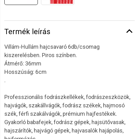
Termék leírás
Villám-Hullám hajcsavaró 6db/csomag
kiszerelésben. Piros színben.
Átmérő: 36mm
Hosszúság: 6cm
.
Professzionális fodrászkellékek, fodrászeszközök,
hajvágók, szakállvágók, fodrász székek, hajmosó
szék, férfi szakálvágók, prémium hajfestékek.
Gyakorló babafejek, fodrász gépek, hajsütővasak,
hajszárítók, hajvágó gépek, hajvasalók hajápolás,
hajformázás.