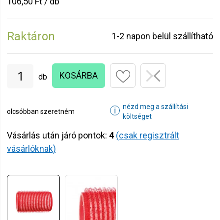
106,50 Ft / db
Raktáron
1-2 napon belül szállítható
KOSÁRBA
db
nézd meg a szállítási
ℹ
olcsóbban szeretném
költséget
Vásárlás után járó pontok:
4
(csak regisztrált
vásárlóknak)