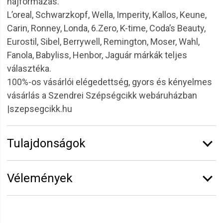
hajformázás.
L’oreal, Schwarzkopf, Wella, Imperity, Kallos, Keune,
Carin, Ronney, Londa, 6.Zero, K-time, Coda’s Beauty,
Eurostil, Sibel, Berrywell, Remington, Moser, Wahl,
Fanola, Babyliss, Henbor, Jaguár márkák teljes
választéka.
100%-os vásárlói elégedettség, gyors és kényelmes
vásárlás a Szendrei Szépségcikk webáruházban
|szepsegcikk.hu
Tulajdonságok
Márka:
Eurostil
Vélemények
Vélemény írásához
jelentkezz be
vagy
regisztrálj
!