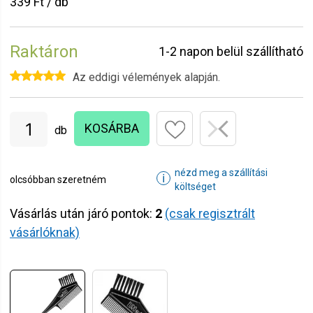
339 Ft / db
Raktáron
1-2 napon belül szállítható
Az eddigi vélemények alapján.
KOSÁRBA
db
nézd meg a szállítási
ℹ
olcsóbban szeretném
költséget
Vásárlás után járó pontok:
2
(csak regisztrált
vásárlóknak)