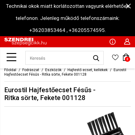
Technikai okok miatt korlátozottan vagyunk elérhetőek
telefonon. Jelenleg működő telefonszámaink:
+36203853464 , +36205574595.
0
Főoldal
Fodrászat
Eszközök
Hajfestő ecset, kellékek
Eurostil
Hajfestőecset Fésűs - Ritka sörte, Fekete 001128
Eurostil Hajfestőecset Fésűs -
Ritka sörte, Fekete 001128