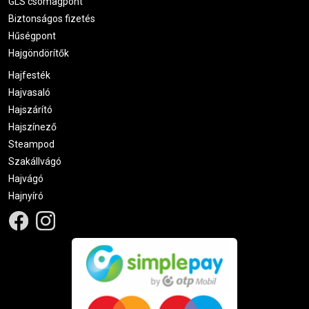
GLS csomagpont
Biztonságos fizetés
Hűségpont
Hajgöndörítők
Hajfesték
Hajvasaló
Hajszárító
Hajszínező
Steampod
Szakállvágó
Hajvágó
Hajnyíró