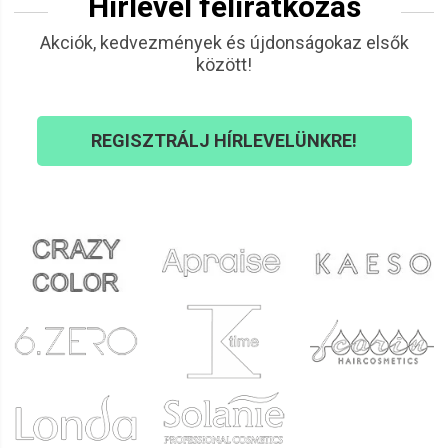
Hírlevél feliratkozás
Akciók, kedvezmények és újdonságokaz elsők
között!
REGISZTRÁLJ HÍRLEVELÜNKRE!