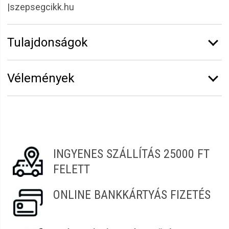
|szepsegcikk.hu
Tulajdonságok
Márka:
Eurostil
Vélemények
Vélemény írásához
jelentkezz be
vagy
regisztrálj
!
Katalin
2022.01.02. 10:17
INGYENES SZÁLLÍTÁS 25000 FT
Krisztina
2021.10.03. 21:15
FELETT
ONLINE BANKKÁRTYÁS FIZETÉS