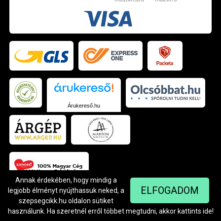
Árukereső.hu
Annak érdekében, hogy mindig a
ELFOGADOM
legjobb élményt nyújthassuk neked, a
szepsegcikk.hu oldalon sütiket
© Szendrei Kft - 1042 Budapest, Árpád út 94.
Készítette:
Netgo.hu Kft.
használunk. Ha szeretnél erről többet megtudni, akkor kattints
ide
!