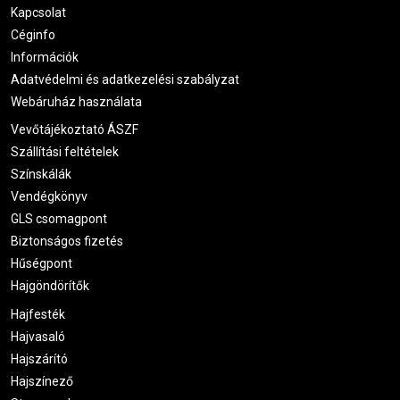
Kapcsolat
Céginfo
Információk
Adatvédelmi és adatkezelési szabályzat
Webáruház használata
Vevőtájékoztató ÁSZF
Szállítási feltételek
Színskálák
Vendégkönyv
GLS csomagpont
Biztonságos fizetés
Hűségpont
Hajgöndörítők
Hajfesték
Hajvasaló
Hajszárító
Hajszínező