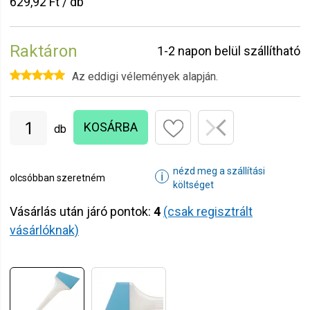
629,92 Ft / db
Raktáron
1-2 napon belül szállítható
Az eddigi vélemények alapján.
KOSÁRBA
db
nézd meg a szállítási
ℹ
olcsóbban szeretném
költséget
Vásárlás után járó pontok:
4
(csak regisztrált
vásárlóknak)