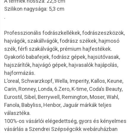
A termék hossza: 22,5 cm
Szilikon nagysága: 5,3 cm
.
Professzionális fodrászkellékek, fodrászeszközök,
hajvágók, szakállvágók, fodrász székek, hajmosó
szék, férfi szakálvágók, prémium hajfestékek.
Gyakorló babafejek, fodrász gépek, hajsütővasak,
hajszárítók, hajvágó gépek, hajvasalók hajápolás,
hajformázás.
L’oreal, Schwarzkopf, Wella, Imperity, Kallos, Keune,
Carin, Ronney, Londa, 6.Zero, K-time, Coda’s Beauty,
Eurostil, Sibel, Berrywell, Remington, Moser, Wahl,
Fanola, Babyliss, Henbor, Jaguár márkák teljes
választéka.
100%-os vásárlói elégedettség, gyors és kényelmes
vásárlás a Szendrei Szépségcikk webáruházban