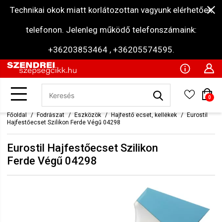
Technikai okok miatt korlátozottan vagyunk elérhetőek
telefonon. Jelenleg működő telefonszámaink:
+36203853464 , +36205574595.
0
Főoldal
Fodrászat
Eszközök
Hajfestő ecset, kellékek
Eurostil
Hajfestőecset Szilikon Ferde Végű 04298
Eurostil Hajfestőecset Szilikon
Ferde Végű 04298