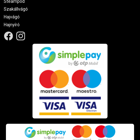
Steampod
Szakállvágó
Hajvágó
Hajnyíró