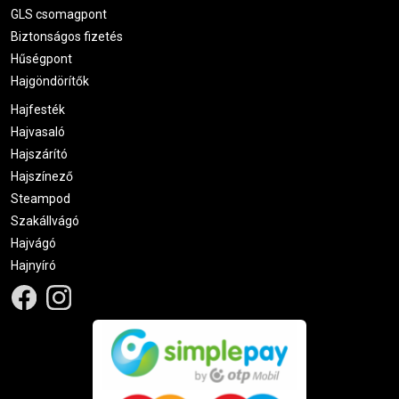
GLS csomagpont
Biztonságos fizetés
Hűségpont
Hajgöndörítők
Hajfesték
Hajvasaló
Hajszárító
Hajszínező
Steampod
Szakállvágó
Hajvágó
Hajnyíró