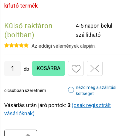
kifutó termék
Külső raktáron
4-5 napon belül
(boltban)
szállítható
Az eddigi vélemények alapján.
KOSÁRBA
db
nézd meg a szállítási
ℹ
olcsóbban szeretném
költséget
Vásárlás után járó pontok:
3
(csak regisztrált
vásárlóknak)