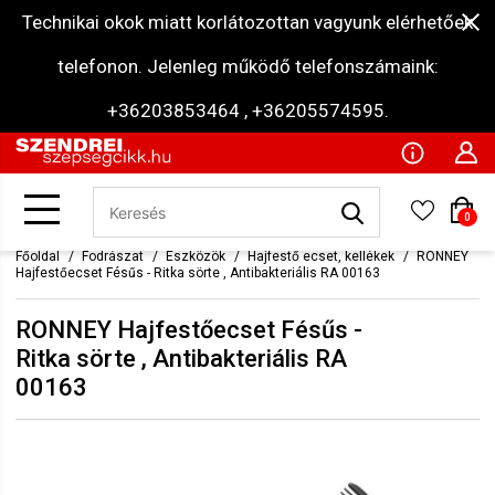
Technikai okok miatt korlátozottan vagyunk elérhetőek
telefonon. Jelenleg működő telefonszámaink:
+36203853464 , +36205574595.
0
Főoldal
Fodrászat
Eszközök
Hajfestő ecset, kellékek
RONNEY
Hajfestőecset Fésűs - Ritka sörte , Antibakteriális RA 00163
RONNEY Hajfestőecset Fésűs -
Ritka sörte , Antibakteriális RA
00163