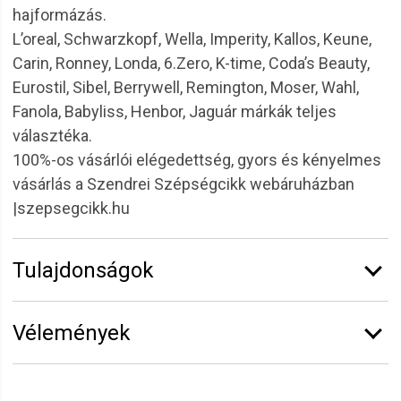
hajformázás.
L’oreal, Schwarzkopf, Wella, Imperity, Kallos, Keune,
Carin, Ronney, Londa, 6.Zero, K-time, Coda’s Beauty,
Eurostil, Sibel, Berrywell, Remington, Moser, Wahl,
Fanola, Babyliss, Henbor, Jaguár márkák teljes
választéka.
100%-os vásárlói elégedettség, gyors és kényelmes
vásárlás a Szendrei Szépségcikk webáruházban
|szepsegcikk.hu
Tulajdonságok
Márka:
RONNEY
Vélemények
Funkció:
Fodrász eszközök
Vélemény írásához
jelentkezz be
vagy
regisztrálj
!