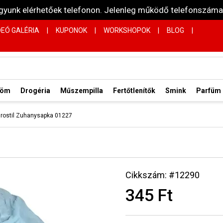
vagyunk elérhetőek telefonon. Jelenleg működő telefonsz
DEÓ GALÉRIA
|
KUPONOK
|
WORKSHOPOK
|
BLOG
|
röm
Drogéria
Műszempilla
Fertőtlenítők
Smink
Parfüm
rostil Zuhanysapka 01227
Cikkszám: #12290
345 Ft