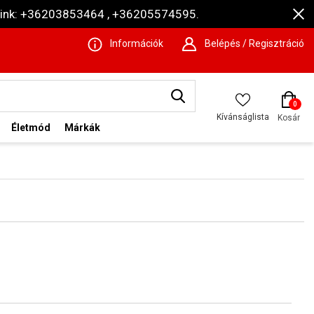
ámaink: +36203853464 , +36205574595.
Információk
Belépés / Regisztráció
0
Kívánságlista
Kosár
Életmód
Márkák