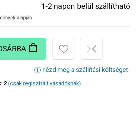
1-2 napon belül szállítható
mények alapján.
OSÁRBA
nézd meg a szállítási költséget
ℹ
k:
2
(csak regisztrált vásárlóknak)