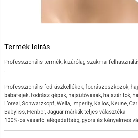
Termék leírás
Professzionális termék, kizárólag szakmai felhasználá
.
Professzionális fodrászkellékek, fodrászeszközök, haj
babafejek, fodrász gépek, hajsütővasak, hajszárítók, h
L’oreal, Schwarzkopf, Wella, Imperity, Kallos, Keune, Car
Babyliss, Henbor, Jaguár márkák teljes választéka.
100%-os vásárlói elégedettség, gyors és kényelmes v