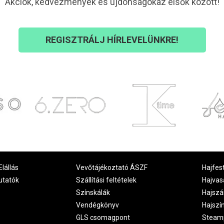
Akciók, kedvezmények és újdonságokaz elsők között!
REGISZTRÁLJ HÍRLEVELÜNKRE!
Elállás
Vevőtájékoztató ÁSZF
Hajfes
utatók
Szállítási feltételek
Hajvas
Színskálák
Hajszá
Vendégkönyv
Hajszí
GLS csomagpont
Steam