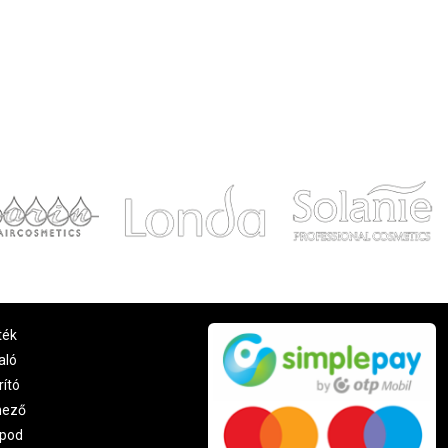
ték
aló
rító
nező
pod