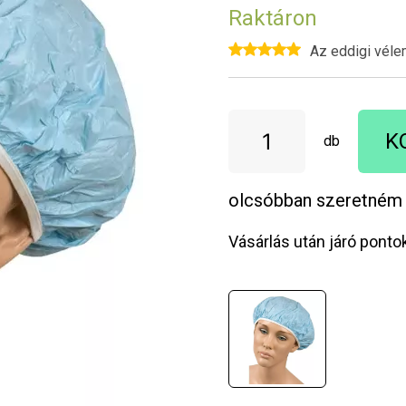
Raktáron
Az eddigi véle
K
db
olcsóbban szeretném
Vásárlás után járó ponto