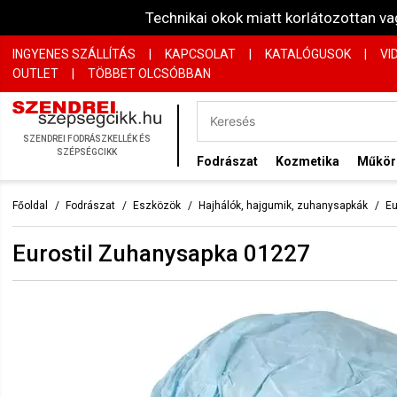
Technikai okok miatt korlátozottan 
INGYENES SZÁLLÍTÁS
|
KAPCSOLAT
|
KATALÓGUSOK
|
VI
OUTLET
|
TÖBBET OLCSÓBBAN
SZENDREI FODRÁSZKELLÉK ÉS
SZÉPSÉGCIKK
Fodrászat
Kozmetika
Műkö
Főoldal
Fodrászat
Eszközök
Hajhálók, hajgumik, zuhanysapkák
Eu
Eurostil Zuhanysapka 01227