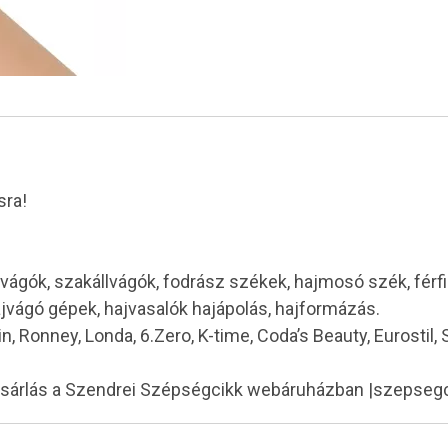
sra!
vágók, szakállvágók, fodrász székek, hajmosó szék, férf
ajvágó gépek, hajvasalók hajápolás, hajformázás.
in, Ronney, Londa, 6.Zero, K-time, Coda’s Beauty, Eurostil,
ásárlás a Szendrei Szépségcikk webáruházban |szepseg