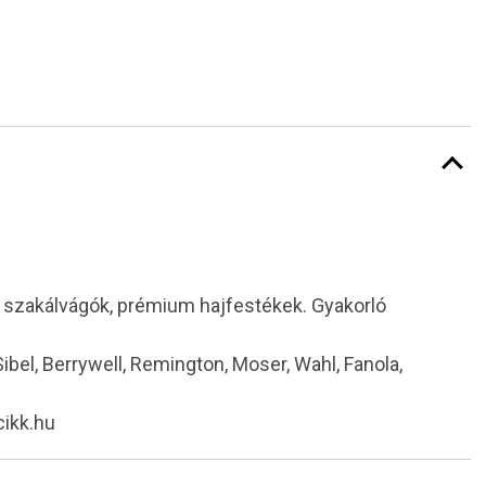
i szakálvágók, prémium hajfestékek. Gyakorló
 Sibel, Berrywell, Remington, Moser, Wahl, Fanola,
cikk.hu