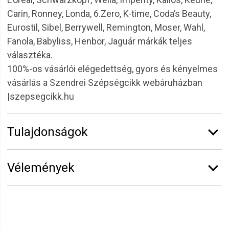
Carin, Ronney, Londa, 6.Zero, K-time, Coda’s Beauty,
Eurostil, Sibel, Berrywell, Remington, Moser, Wahl,
Fanola, Babyliss, Henbor, Jaguár márkák teljes
választéka.
100%-os vásárlói elégedettség, gyors és kényelmes
vásárlás a Szendrei Szépségcikk webáruházban
|szepsegcikk.hu
Tulajdonságok
Márka:
Eurostil
Vélemények
Erről a termékről még senki sem írt értékelést.
Legyen Tiéd az első!
Vélemény írásához
jelentkezz be
vagy
regisztrálj
!