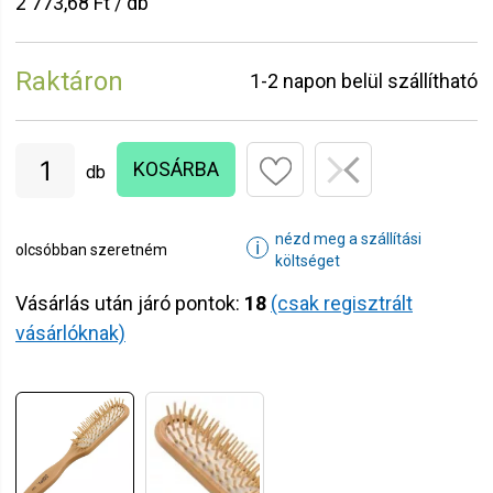
2 773,68 Ft / db
Raktáron
1-2 napon belül szállítható
KOSÁRBA
db
nézd meg a szállítási
ℹ
olcsóbban szeretném
költséget
Vásárlás után járó pontok:
18
(csak regisztrált
vásárlóknak)