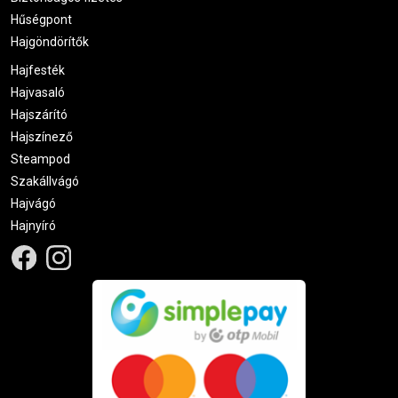
Hűségpont
Hajgöndörítők
Hajfesték
Hajvasaló
Hajszárító
Hajszínező
Steampod
Szakállvágó
Hajvágó
Hajnyíró