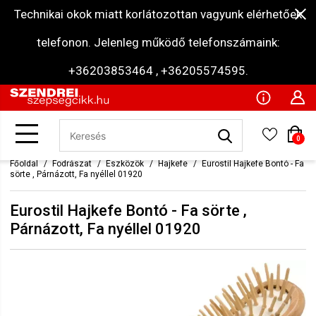
Technikai okok miatt korlátozottan vagyunk elérhetőek
telefonon. Jelenleg működő telefonszámaink:
+36203853464 , +36205574595.
0
Főoldal
Fodrászat
Eszközök
Hajkefe
Eurostil Hajkefe Bontó - Fa
sörte , Párnázott, Fa nyéllel 01920
Eurostil Hajkefe Bontó - Fa sörte ,
Párnázott, Fa nyéllel 01920