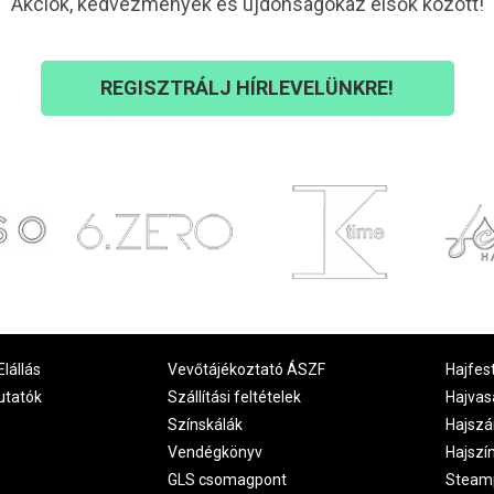
Akciók, kedvezmények és újdonságokaz elsők között!
REGISZTRÁLJ HÍRLEVELÜNKRE!
Elállás
Vevőtájékoztató ÁSZF
Hajfes
utatók
Szállítási feltételek
Hajvas
Színskálák
Hajszá
Vendégkönyv
Hajszí
GLS csomagpont
Steam