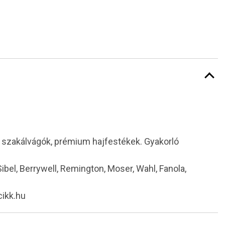
i szakálvágók, prémium hajfestékek. Gyakorló
 Sibel, Berrywell, Remington, Moser, Wahl, Fanola,
cikk.hu