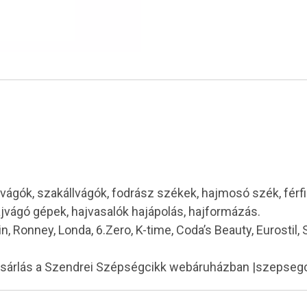
vágók, szakállvágók, fodrász székek, hajmosó szék, férf
ajvágó gépek, hajvasalók hajápolás, hajformázás.
in, Ronney, Londa, 6.Zero, K-time, Coda’s Beauty, Eurostil,
ásárlás a Szendrei Szépségcikk webáruházban |szepseg