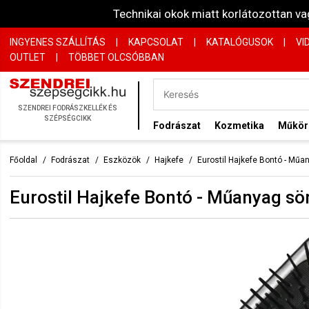
Technikai okok miatt korlátozottan 
INGYENES SZÁLLÍTÁS
|
KAPCSOLAT
|
KATALÓGUSOK
|
VI
OUTLET
|
TÖBBET OLCSÓBBAN
SZENDREI FODRÁSZKELLÉK ÉS
SZÉPSÉGCIKK
Fodrászat
Kozmetika
Műkö
Főoldal
Fodrászat
Eszközök
Hajkefe
Eurostil Hajkefe Bontó - Műa
Eurostil Hajkefe Bontó - Műanyag sör