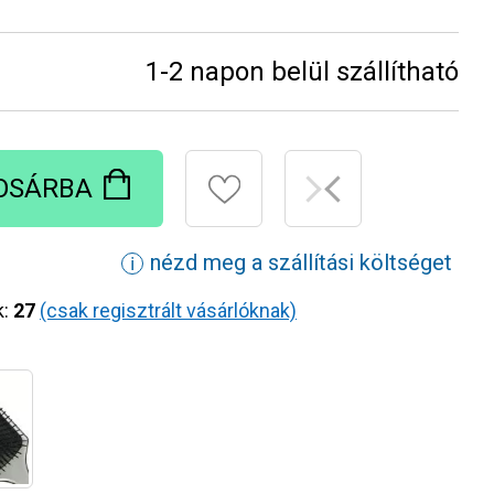
1-2 napon belül szállítható
OSÁRBA
nézd meg a szállítási költséget
ℹ
k:
27
(csak regisztrált vásárlóknak)