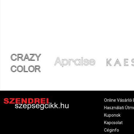
Online Vásárlói 
Használati Útm
Kuponok
Kapcsolat
Céginfo