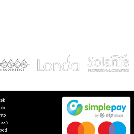
ték
aló
rító
nező
pod