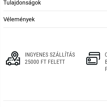
Tulajdonságok
Márka:
Eurostil
Vélemények
Erről a termékről még senki sem írt értékelést. Legyen 
Vélemény írásához
jelentkezz be
vagy
regisztrálj
!
INGYENES SZÁLLÍTÁS
25000 FT FELETT