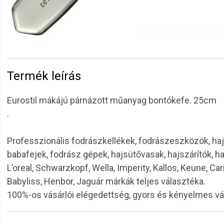
Termék leírás
Eurostil mákájú párnázott műanyag bontókefe. 25cm
.
Professzionális fodrászkellékek, fodrászeszközök, haj
babafejek, fodrász gépek, hajsütővasak, hajszárítók, h
L’oreal, Schwarzkopf, Wella, Imperity, Kallos, Keune, Car
Babyliss, Henbor, Jaguár márkák teljes választéka.
100%-os vásárlói elégedettség, gyors és kényelmes v