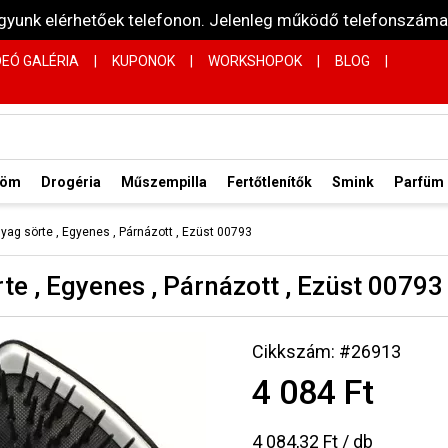
vagyunk elérhetőek telefonon. Jelenleg működő telefonsz
DEÓ GALÉRIA
|
KUPONOK
|
WORKSHOPOK
|
BLOG
|
röm
Drogéria
Műszempilla
Fertőtlenítők
Smink
Parfüm
nyag sörte , Egyenes , Párnázott , Ezüst 00793
te , Egyenes , Párnázott , Ezüst 00793
Cikkszám: #26913
4 084 Ft
4 084,32 Ft / db