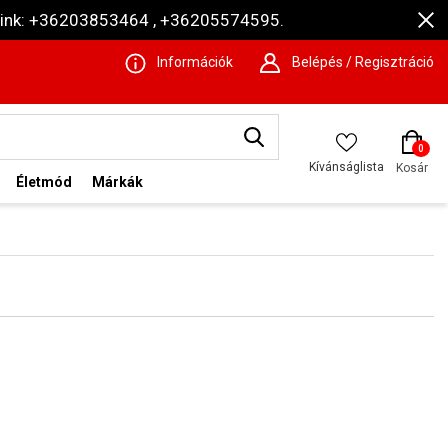
ámaink: +36203853464 , +36205574595.
Információk
Belépés / Regisztráció
0
Kívánságlista
Kosár
Életmód
Márkák