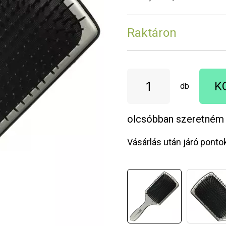
Raktáron
K
db
olcsóbban szeretném
Vásárlás után járó ponto