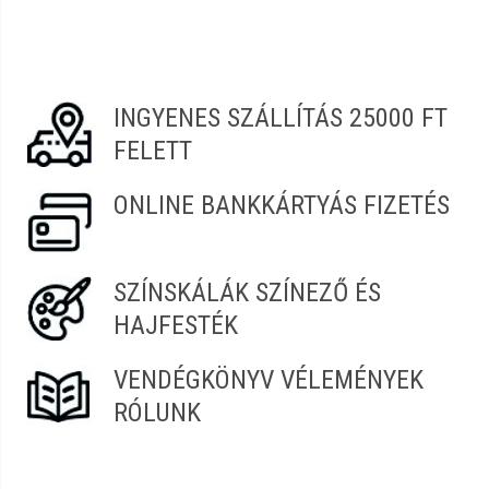
Erről a termékről még senki sem írt értékelést.
Legyen Tiéd az első!
Vélemény írásához
jelentkezz be
vagy
regisztrálj
!
INGYENES SZÁLLÍTÁS 25000 FT
FELETT
ONLINE BANKKÁRTYÁS FIZETÉS
SZÍNSKÁLÁK SZÍNEZŐ ÉS
HAJFESTÉK
VENDÉGKÖNYV VÉLEMÉNYEK
RÓLUNK