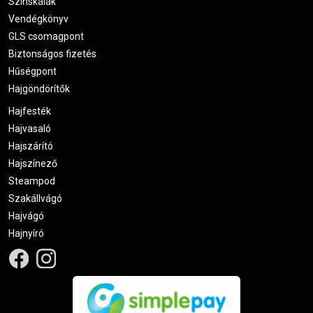
Színskálák
Vendégkönyv
GLS csomagpont
Biztonságos fizetés
Hűségpont
Hajgöndörítők
Hajfesték
Hajvasaló
Hajszárító
Hajszínező
Steampod
Szakállvágó
Hajvágó
Hajnyíró