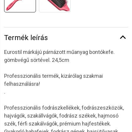
Termék leírás
Eurostil márkájú párnázott műanyag bontókefe.
gömbvégű sörtével. 24,5cm
Professzionális termék, kizárólag szakmai
felhasználásra!
.
Professzionális fodrászkellékek, fodrászeszközök,
hajvágók, szakállvágók, fodrász székek, hajmosó
szék, férfi szakálvágók, prémium hajfestékek.
Gyakorló babafejek, fodrász gépek, hajsütővasak,