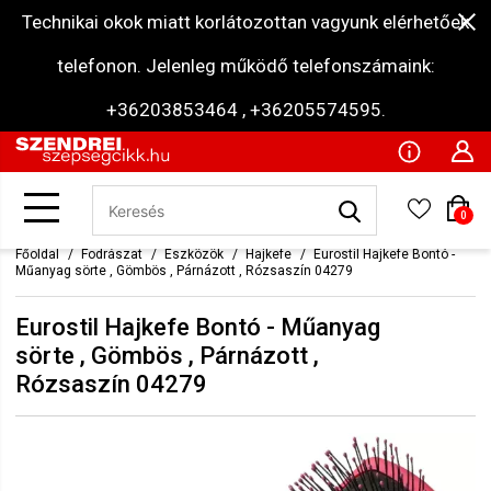
Technikai okok miatt korlátozottan vagyunk elérhetőek
telefonon. Jelenleg működő telefonszámaink:
+36203853464 , +36205574595.
0
Főoldal
Fodrászat
Eszközök
Hajkefe
Eurostil Hajkefe Bontó -
Műanyag sörte , Gömbös , Párnázott , Rózsaszín 04279
Eurostil Hajkefe Bontó - Műanyag
sörte , Gömbös , Párnázott ,
Rózsaszín 04279