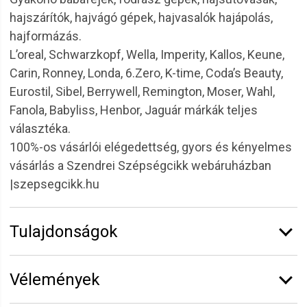
hajszárítók, hajvágó gépek, hajvasalók hajápolás,
hajformázás.
L’oreal, Schwarzkopf, Wella, Imperity, Kallos, Keune,
Carin, Ronney, Londa, 6.Zero, K-time, Coda’s Beauty,
Eurostil, Sibel, Berrywell, Remington, Moser, Wahl,
Fanola, Babyliss, Henbor, Jaguár márkák teljes
választéka.
100%-os vásárlói elégedettség, gyors és kényelmes
vásárlás a Szendrei Szépségcikk webáruházban
|szepsegcikk.hu
Tulajdonságok
Márka:
Eurostil
Vélemények