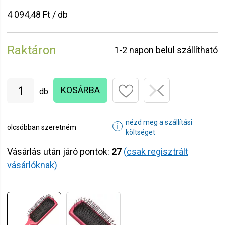
4 094,48 Ft / db
Raktáron
1-2 napon belül szállítható
KOSÁRBA
db
nézd meg a szállítási
ℹ
olcsóbban szeretném
költséget
Vásárlás után járó pontok:
27
(csak regisztrált
vásárlóknak)