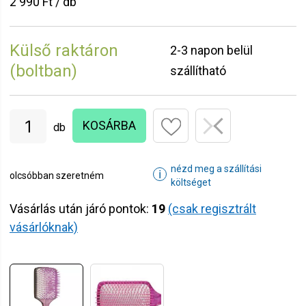
2 990 Ft / db
Külső raktáron
2-3 napon belül
(boltban)
szállítható
KOSÁRBA
db
nézd meg a szállítási
ℹ
olcsóbban szeretném
költséget
Vásárlás után járó pontok:
19
(csak regisztrált
vásárlóknak)