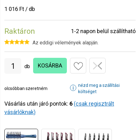
1 016 Ft / db
Raktáron
1-2 napon belül szállítható
Az eddigi vélemények alapján.
KOSÁRBA
db
nézd meg a szállítási
ℹ
olcsóbban szeretném
költséget
Vásárlás után járó pontok:
6
(csak regisztrált
vásárlóknak)