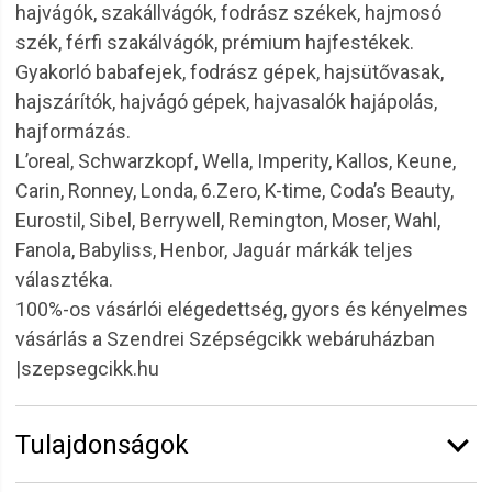
hajvágók, szakállvágók, fodrász székek, hajmosó
szék, férfi szakálvágók, prémium hajfestékek.
Gyakorló babafejek, fodrász gépek, hajsütővasak,
hajszárítók, hajvágó gépek, hajvasalók hajápolás,
hajformázás.
L’oreal, Schwarzkopf, Wella, Imperity, Kallos, Keune,
Carin, Ronney, Londa, 6.Zero, K-time, Coda’s Beauty,
Eurostil, Sibel, Berrywell, Remington, Moser, Wahl,
Fanola, Babyliss, Henbor, Jaguár márkák teljes
választéka.
100%-os vásárlói elégedettség, gyors és kényelmes
vásárlás a Szendrei Szépségcikk webáruházban
|szepsegcikk.hu
Tulajdonságok