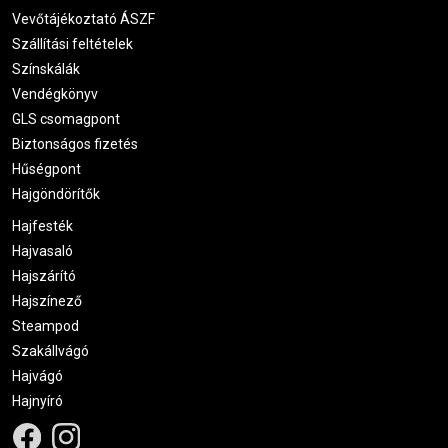
Vevőtájékoztató ÁSZF
Szállítási feltételek
Színskálák
Vendégkönyv
GLS csomagpont
Biztonságos fizetés
Hűségpont
Hajgöndörítők
Hajfesték
Hajvasaló
Hajszárító
Hajszínező
Steampod
Szakállvágó
Hajvágó
Hajnyíró