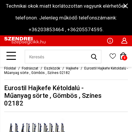
Technikai okok miatt korlátozottan vagyunk elérhetőek
telefonon. Jelenleg működő telefonszámaink:
+36203853464 , +36205574595.
0
Főoldal
Fodrászat
Eszközök
Hajkefe
Eurostil Hajkefe Kétoldalú -
Műanyag sörte , Gömbös , Színes 02182
Eurostil Hajkefe Kétoldalú -
Műanyag sörte , Gömbös , Színes
02182