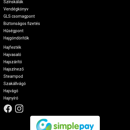
Színskálák
Vendégkönyv
GLS csomagpont
Biztonságos fizetés
Hűségpont
Hajgöndörítők
Hajfesték
Hajvasaló
Hajszárító
Hajszínező
Steampod
Szakállvágó
Hajvágó
Hajnyíró