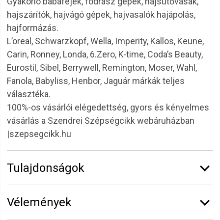
Gyakorló babafejek, fodrász gépek, hajsütővasak,
hajszárítók, hajvágó gépek, hajvasalók hajápolás,
hajformázás.
L’oreal, Schwarzkopf, Wella, Imperity, Kallos, Keune,
Carin, Ronney, Londa, 6.Zero, K-time, Coda’s Beauty,
Eurostil, Sibel, Berrywell, Remington, Moser, Wahl,
Fanola, Babyliss, Henbor, Jaguár márkák teljes
választéka.
100%-os vásárlói elégedettség, gyors és kényelmes
vásárlás a Szendrei Szépségcikk webáruházban
|szepsegcikk.hu
Tulajdonságok
Márka:
Eurostil
Vélemények