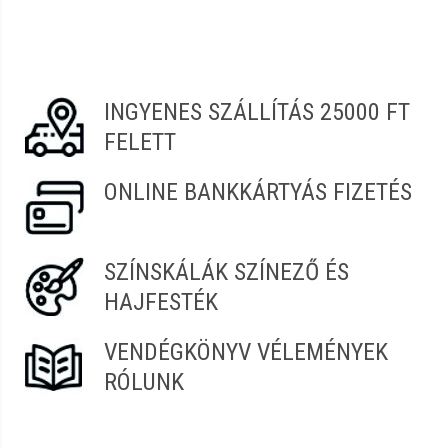
Vélemény írásához
jelentkezz be
vagy
regisztrálj
!
Henrietta
2022.08.04. 07:51
INGYENES SZÁLLÍTÁS 25000 FT
Edit
2022.07.21. 07:14
FELETT
Nikolett
2022.04.05. 12:22
ONLINE BANKKÁRTYÁS FIZETÉS
Szabina
2021.08.14. 10:37
SZÍNSKÁLÁK SZÍNEZŐ ÉS
HAJFESTÉK
VENDÉGKÖNYV VÉLEMÉNYEK
RÓLUNK