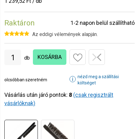
1 239,52 Ft / db
Raktáron
1-2 napon belül szállítható
Az eddigi vélemények alapján.
KOSÁRBA
db
nézd meg a szállítási
ℹ
olcsóbban szeretném
költséget
Vásárlás után járó pontok:
8
(csak regisztrált
vásárlóknak)