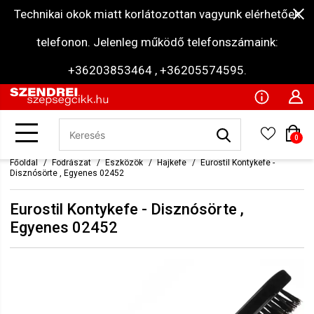
Technikai okok miatt korlátozottan vagyunk elérhetőek
telefonon. Jelenleg működő telefonszámaink:
+36203853464 , +36205574595.
0
Főoldal
Fodrászat
Eszközök
Hajkefe
Eurostil Kontykefe -
Disznósörte , Egyenes 02452
Eurostil Kontykefe - Disznósörte ,
Egyenes 02452