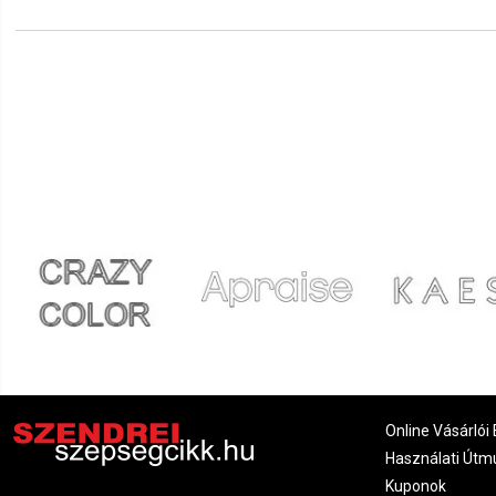
Ivett
2022.01.16. 17:42
Online Vásárlói 
Használati Útm
Kuponok