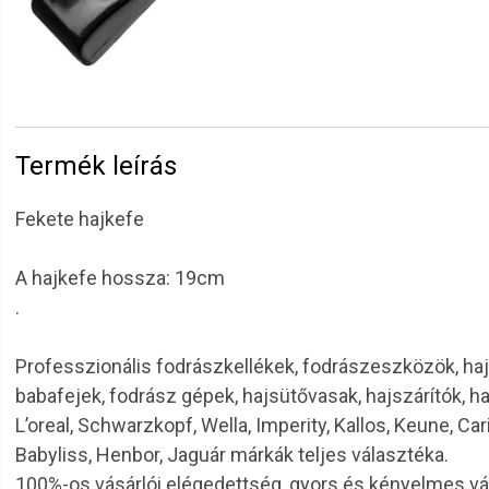
Termék leírás
Fekete hajkefe
A hajkefe hossza: 19cm
.
Professzionális fodrászkellékek, fodrászeszközök, haj
babafejek, fodrász gépek, hajsütővasak, hajszárítók, h
L’oreal, Schwarzkopf, Wella, Imperity, Kallos, Keune, Car
Babyliss, Henbor, Jaguár márkák teljes választéka.
100%-os vásárlói elégedettség, gyors és kényelmes v