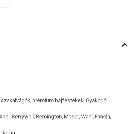
i szakálvágók, prémium hajfestékek. Gyakorló
 Sibel, Berrywell, Remington, Moser, Wahl, Fanola,
cikk.hu