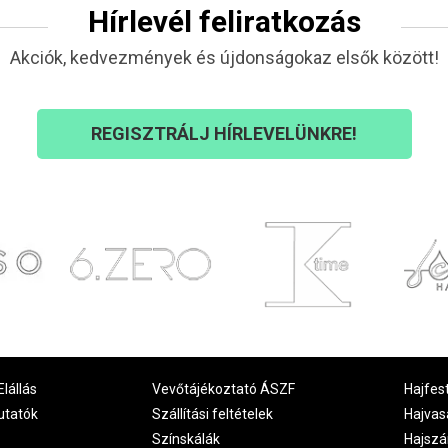
Hírlevél feliratkozás
Akciók, kedvezmények és újdonságokaz elsők között!
REGISZTRÁLJ HÍRLEVELÜNKRE!
Elállás
Vevőtájékoztató ÁSZF
Hajfes
utatók
Szállítási feltételek
Hajvas
Színskálák
Hajszá