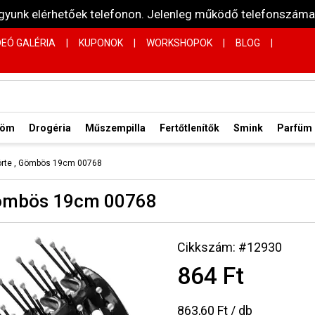
vagyunk elérhetőek telefonon. Jelenleg működő telefonsz
DEÓ GALÉRIA
|
KUPONOK
|
WORKSHOPOK
|
BLOG
|
röm
Drogéria
Műszempilla
Fertőtlenítők
Smink
Parfüm
sörte , Gömbös 19cm 00768
 Gömbös 19cm 00768
Cikkszám: #12930
864 Ft
863,60 Ft / db