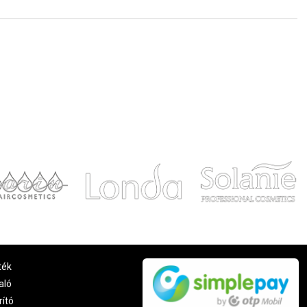
ték
aló
rító