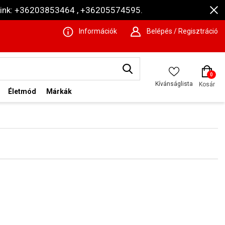
ámaink: +36203853464 , +36205574595.
Információk
Belépés / Regisztráció
0
Kívánságlista
Kosár
Életmód
Márkák