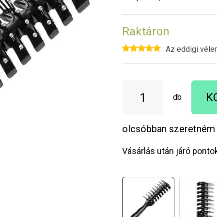
Raktáron
Az eddigi véle
K
db
olcsóbban szeretném
Vásárlás után járó ponto