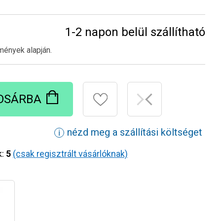
1-2 napon belül szállítható
mények alapján.
OSÁRBA
nézd meg a szállítási költséget
ℹ
k:
5
(csak regisztrált vásárlóknak)