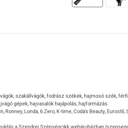
vágók, szakállvágók, fodrász székek, hajmosó szék, férf
ajvágó gépek, hajvasalók hajápolás, hajformázás.
in, Ronney, Londa, 6.Zero, K-time, Coda’s Beauty, Eurostil,
ásárlás a Szendrei Szépségcikk webáruházban |szepseg