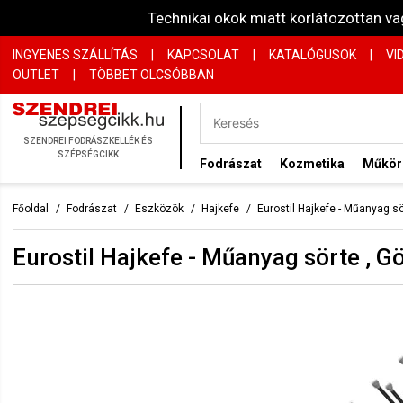
Technikai okok miatt korlátozottan 
INGYENES SZÁLLÍTÁS
|
KAPCSOLAT
|
KATALÓGUSOK
|
VI
OUTLET
|
TÖBBET OLCSÓBBAN
SZENDREI FODRÁSZKELLÉK ÉS
SZÉPSÉGCIKK
Fodrászat
Kozmetika
Műkö
Főoldal
Fodrászat
Eszközök
Hajkefe
Eurostil Hajkefe - Műanyag 
Eurostil Hajkefe - Műanyag sörte ,