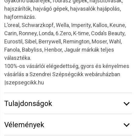
Gyakorló babafejek, fodrász gépek, hajsütővasak,
hajszárítók, hajvágó gépek, hajvasalók hajápolás,
hajformázás.
L’oreal, Schwarzkopf, Wella, Imperity, Kallos, Keune,
Carin, Ronney, Londa, 6.Zero, K-time, Coda’s Beauty,
Eurostil, Sibel, Berrywell, Remington, Moser, Wahl,
Fanola, Babyliss, Henbor, Jaguár márkák teljes
választéka.
100%-os vásárlói elégedettség, gyors és kényelmes
vásárlás a Szendrei Szépségcikk webáruházban
|szepsegcikk.hu
Tulajdonságok
Márka:
Eurostil
Vélemények
Átmérő:
42 mm