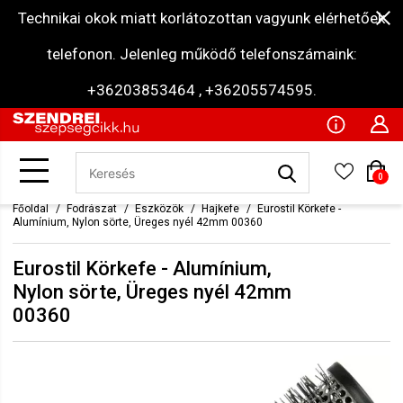
Technikai okok miatt korlátozottan vagyunk elérhetőek
telefonon. Jelenleg működő telefonszámaink:
+36203853464 , +36205574595.
0
Főoldal
Fodrászat
Eszközök
Hajkefe
Eurostil Körkefe -
Alumínium, Nylon sörte, Üreges nyél 42mm 00360
Eurostil Körkefe - Alumínium,
Nylon sörte, Üreges nyél 42mm
00360