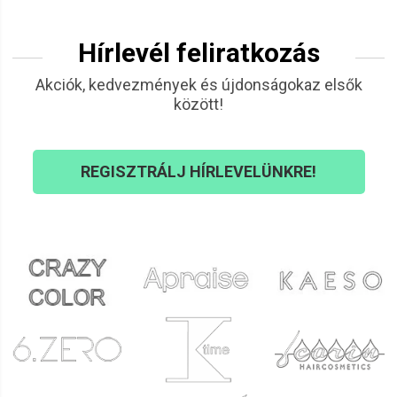
Henrietta
2022.01.21. 09:45
Hírlevél feliratkozás
Csilla
2021.10.28. 08:19
Akciók, kedvezmények és újdonságokaz elsők
között!
REGISZTRÁLJ HÍRLEVELÜNKRE!