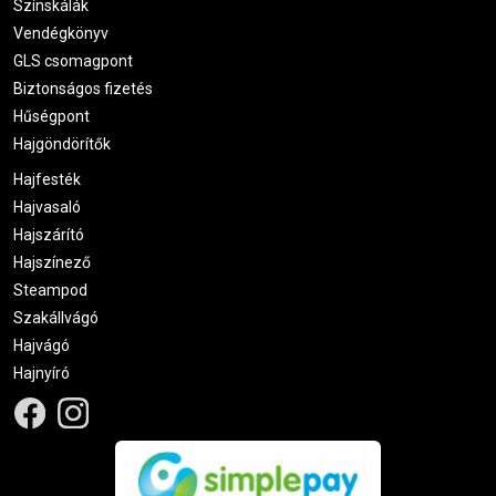
Színskálák
Vendégkönyv
GLS csomagpont
Biztonságos fizetés
Hűségpont
Hajgöndörítők
Hajfesték
Hajvasaló
Hajszárító
Hajszínező
Steampod
Szakállvágó
Hajvágó
Hajnyíró