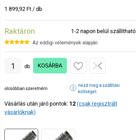
1 899,92 Ft / db
Raktáron
1-2 napon belül szállítható
Az eddigi vélemények alapján.
KOSÁRBA
db
nézd meg a szállítási
ℹ
olcsóbban szeretném
költséget
Vásárlás után járó pontok:
12
(csak regisztrált
vásárlóknak)