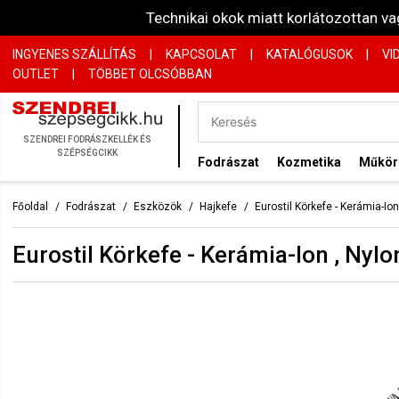
Technikai okok miatt korlátozottan 
INGYENES SZÁLLÍTÁS
|
KAPCSOLAT
|
KATALÓGUSOK
|
VI
OUTLET
|
TÖBBET OLCSÓBBAN
SZENDREI FODRÁSZKELLÉK ÉS
SZÉPSÉGCIKK
Fodrászat
Kozmetika
Műkö
Főoldal
Fodrászat
Eszközök
Hajkefe
Eurostil Körkefe - Kerámia-Io
Eurostil Körkefe - Kerámia-Ion , Nyl