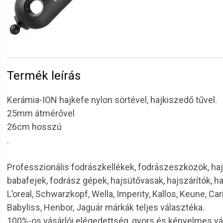
Termék leírás
Kerámia-ION hajkefe nylon sörtével, hajkiszedő tűvel.
25mm átmérővel
26cm hosszú
.
Professzionális fodrászkellékek, fodrászeszközök, haj
babafejek, fodrász gépek, hajsütővasak, hajszárítók, h
L’oreal, Schwarzkopf, Wella, Imperity, Kallos, Keune, Car
Babyliss, Henbor, Jaguár márkák teljes választéka.
100%-os vásárlói elégedettség, gyors és kényelmes v