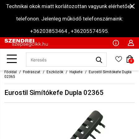
Technikai okok miatt korlátozottan vagyunk elérhetőek
telefonon. Jelenleg működő telefonszámaink:
+36203853464 , +36205574595.
0
Főoldal
Fodrászat
Eszközök
Hajkefe
Eurostil Simítókefe Dupla
02365
Eurostil Simítókefe Dupla 02365