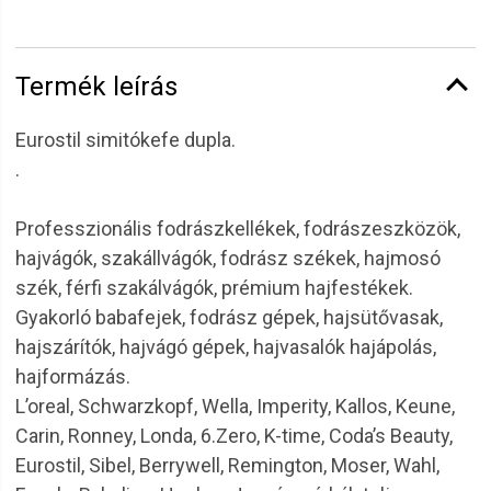
Termék leírás
Eurostil simitókefe dupla.
.
Professzionális fodrászkellékek, fodrászeszközök,
hajvágók, szakállvágók, fodrász székek, hajmosó
szék, férfi szakálvágók, prémium hajfestékek.
Gyakorló babafejek, fodrász gépek, hajsütővasak,
hajszárítók, hajvágó gépek, hajvasalók hajápolás,
hajformázás.
L’oreal, Schwarzkopf, Wella, Imperity, Kallos, Keune,
Carin, Ronney, Londa, 6.Zero, K-time, Coda’s Beauty,
Eurostil, Sibel, Berrywell, Remington, Moser, Wahl,