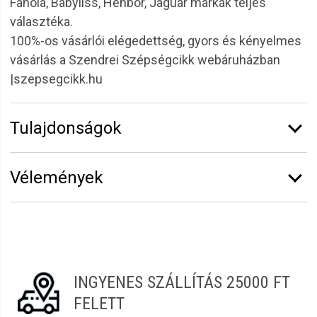
Fanola, Babyliss, Henbor, Jaguár márkák teljes
választéka.
100%-os vásárlói elégedettség, gyors és kényelmes
vásárlás a Szendrei Szépségcikk webáruházban
|szepsegcikk.hu
Tulajdonságok
Márka:
Eurostil
Vélemények
Erről a termékről még senki sem írt értékelést.
Legyen Tiéd az első!
Vélemény írásához
jelentkezz be
vagy
regisztrálj
!
INGYENES SZÁLLÍTÁS 25000 FT
FELETT