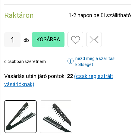
Raktáron
1-2 napon belül szállítható
KOSÁRBA
db
nézd meg a szállítási
ℹ
olcsóbban szeretném
költséget
Vásárlás után járó pontok:
22
(csak regisztrált
vásárlóknak)