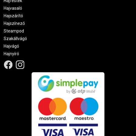
Hajfesték
Hajvasaló
Hajszárító
Hajszínező
Steampod
Szakállvágó
Hajvágó
Hajnyíró