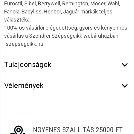
Eurostil, Sibel, Berrywell, Remington, Moser, Wahl,
Fanola, Babyliss, Henbor, Jaguár márkák teljes
választéka.
100%-os vásárlói elégedettség, gyors és kényelmes
vásárlás a Szendrei Szépségcikk webáruházban
|szepsegcikk.hu
Tulajdonságok
Márka:
Sibel
Vélemények
Átmérő:
53 mm
Vélemény írásához
jelentkezz be
vagy
regisztrálj
!
Éva
2022.01.08. 09:05
INGYENES SZÁLLÍTÁS 25000 FT