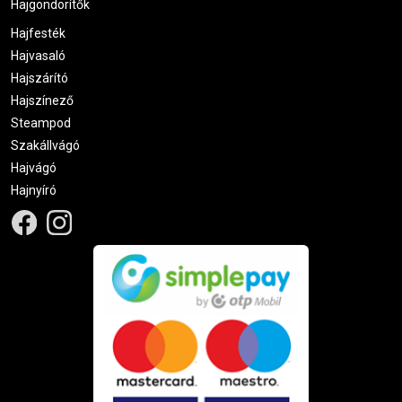
Hajgöndörítők
Hajfesték
Hajvasaló
Hajszárító
Hajszínező
Steampod
Szakállvágó
Hajvágó
Hajnyíró