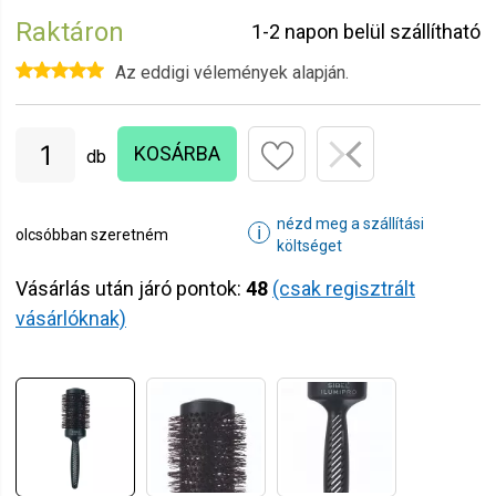
Raktáron
1-2 napon belül szállítható
Az eddigi vélemények alapján.
KOSÁRBA
db
nézd meg a szállítási
ℹ
olcsóbban szeretném
költséget
Vásárlás után járó pontok:
48
(csak regisztrált
vásárlóknak)