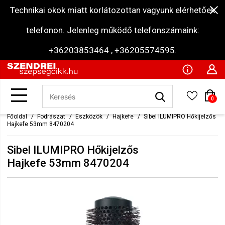
Technikai okok miatt korlátozottan vagyunk elérhetőek
telefonon. Jelenleg működő telefonszámaink:
+36203853464 , +36205574595.
0
Főoldal
Fodrászat
Eszközök
Hajkefe
Sibel ILUMIPRO Hőkijelzős
Hajkefe 53mm 8470204
Sibel ILUMIPRO Hőkijelzős
Hajkefe 53mm 8470204