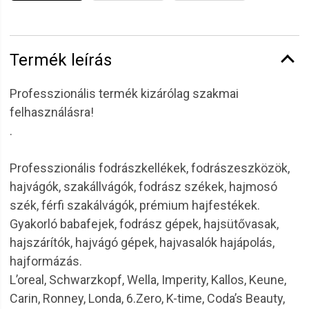
Termék leírás
Professzionális termék kizárólag szakmai
felhasználásra!
.
Professzionális fodrászkellékek, fodrászeszközök,
hajvágók, szakállvágók, fodrász székek, hajmosó
szék, férfi szakálvágók, prémium hajfestékek.
Gyakorló babafejek, fodrász gépek, hajsütővasak,
hajszárítók, hajvágó gépek, hajvasalók hajápolás,
hajformázás.
L’oreal, Schwarzkopf, Wella, Imperity, Kallos, Keune,
Carin, Ronney, Londa, 6.Zero, K-time, Coda’s Beauty,