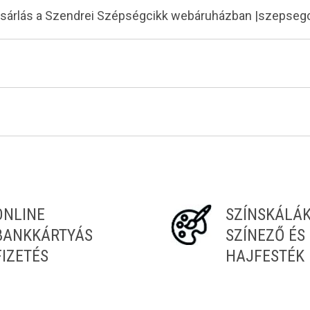
ásárlás a Szendrei Szépségcikk webáruházban |szepseg
ONLINE
SZÍNSKÁLÁ
BANKKÁRTYÁS
SZÍNEZŐ ÉS
FIZETÉS
HAJFESTÉK