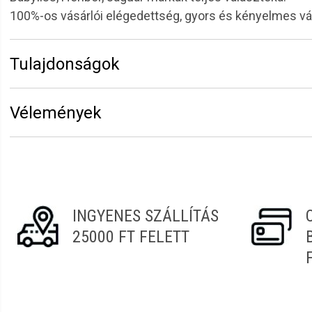
100%-os vásárlói elégedettség, gyors és kényelmes v
Tulajdonságok
Márka:
Sibel
Vélemények
Átmérő:
16 mm
Vélemény írásához
jelentkezz be
vagy
regisztrálj
!
Szilvia
2022.11.03. 06:44
INGYENES SZÁLLÍTÁS
Lilla
2022.04.03. 20:40
25000 FT FELETT