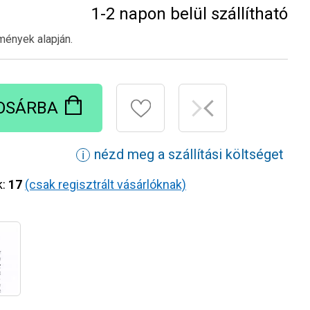
1-2 napon belül szállítható
mények alapján.
OSÁRBA
nézd meg a szállítási költséget
ℹ
k:
17
(csak regisztrált vásárlóknak)