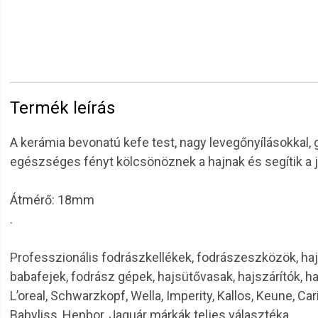
Termék leírás
A kerámia bevonatú kefe test, nagy levegőnyílásokkal,
egészséges fényt kölcsönöznek a hajnak és segítik a 
Átmérő: 18mm
.
Professzionális fodrászkellékek, fodrászeszközök, haj
babafejek, fodrász gépek, hajsütővasak, hajszárítók, h
L’oreal, Schwarzkopf, Wella, Imperity, Kallos, Keune, Car
Babyliss, Henbor, Jaguár márkák teljes választéka.