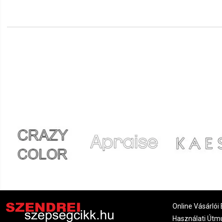
Online Vásárlói 
Használati Útm