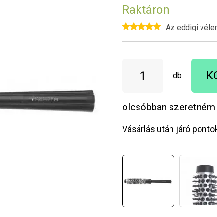
Raktáron
Az eddigi véle
K
db
olcsóbban szeretném
Vásárlás után járó ponto