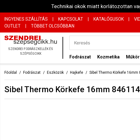
Technikai okok miatt korlátozottan 
INGYENES SZÁLLÍTÁS
|
KAPCSOLAT
|
KATALÓGUSOK
|
VI
OUTLET
|
TÖBBET OLCSÓBBAN
SZENDREI FODRÁSZKELLÉK ÉS
SZÉPSÉGCIKK
Fodrászat
Kozmetika
Műkö
Főoldal
Fodrászat
Eszközök
Hajkefe
Sibel Thermo Körkefe 16mm
Sibel Thermo Körkefe 16mm 84611