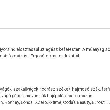
 gyors hő elosztással az egész kefetesten. A műanyag sör
jobb formázást. Ergonómikus markolattal.
vágók, szakállvágók, fodrász székek, hajmosó szék, férf
ajvágó gépek, hajvasalók hajápolás, hajformázás.
in, Ronney, Londa, 6.Zero, K-time, Coda’s Beauty, Eurostil,