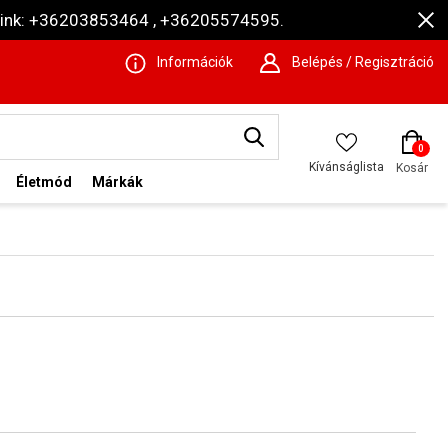
ámaink: +36203853464 , +36205574595.
Információk
Belépés / Regisztráció
0
Kívánságlista
Kosár
Életmód
Márkák