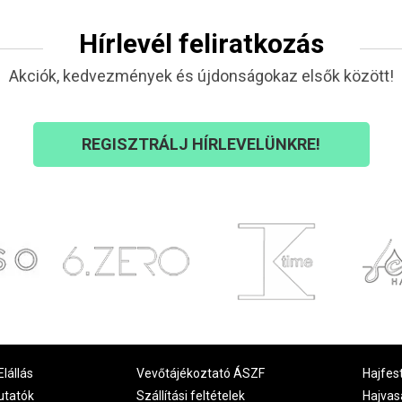
Hírlevél feliratkozás
Akciók, kedvezmények és újdonságokaz elsők között!
REGISZTRÁLJ HÍRLEVELÜNKRE!
Elállás
Vevőtájékoztató ÁSZF
Hajfes
utatók
Szállítási feltételek
Hajvas