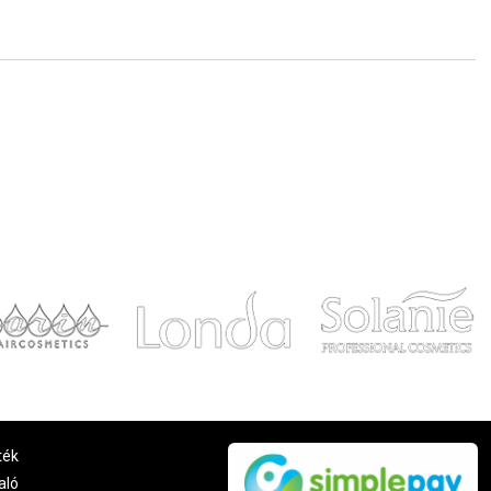
ték
aló