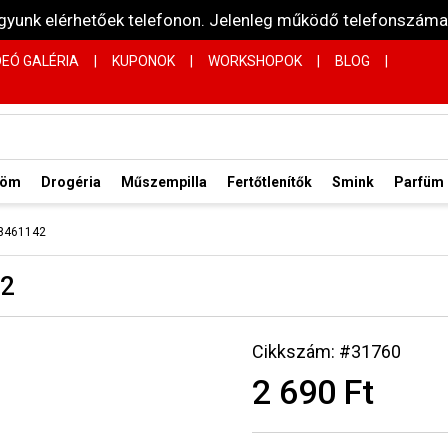
vagyunk elérhetőek telefonon. Jelenleg működő telefonsz
DEÓ GALÉRIA
|
KUPONOK
|
WORKSHOPOK
|
BLOG
|
röm
Drogéria
Műszempilla
Fertőtlenítők
Smink
Parfüm
 8461142
42
Cikkszám: #31760
2 690 Ft