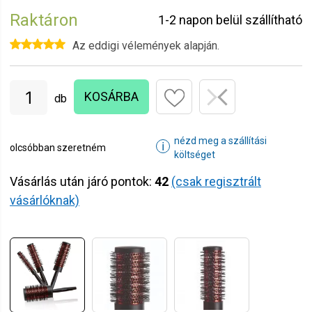
Raktáron
1-2 napon belül szállítható
Az eddigi vélemények alapján.
KOSÁRBA
db
nézd meg a szállítási
ℹ
olcsóbban szeretném
költséget
Vásárlás után járó pontok:
42
(csak regisztrált
vásárlóknak)