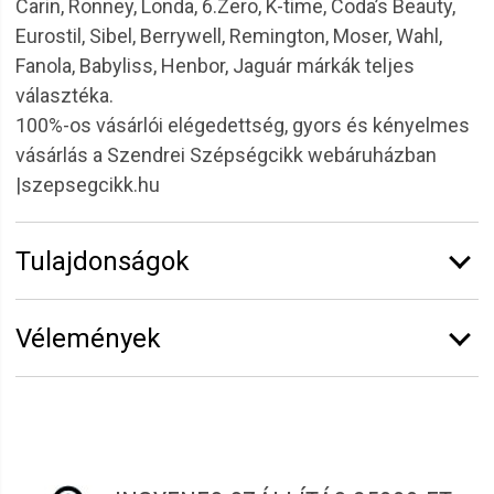
Carin, Ronney, Londa, 6.Zero, K-time, Coda’s Beauty,
Eurostil, Sibel, Berrywell, Remington, Moser, Wahl,
Fanola, Babyliss, Henbor, Jaguár márkák teljes
választéka.
100%-os vásárlói elégedettség, gyors és kényelmes
vásárlás a Szendrei Szépségcikk webáruházban
|szepsegcikk.hu
Tulajdonságok
Márka:
Sibel
Vélemények
Vélemény írásához
jelentkezz be
vagy
regisztrálj
!
Mónika
2022.09.30. 06:52
A fogása nem a legjobb sajnos