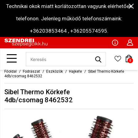
Technikai okok miatt korlátozottan vagyunk elérhetőek
telefonon. Jelenleg működő telefonszámaink:
+36203853464 , +36205574595.
0
Főoldal
Fodrászat
Eszközök
Hajkefe
Sibel Thermo Körkefe
4db/csomag 8462532
Sibel Thermo Körkefe
4db/csomag 8462532