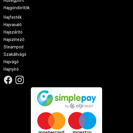
Hűségpont
Hajgöndörítők
Hajfesték
Hajvasaló
Hajszárító
Hajszínező
Steampod
Szakállvágó
Hajvágó
Hajnyíró