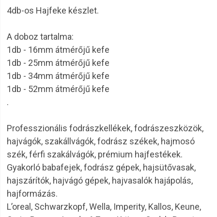
4db-os Hajfeke készlet.
A doboz tartalma:
1db - 16mm átmérőjű kefe
1db - 25mm átmérőjű kefe
1db - 34mm átmérőjű kefe
1db - 52mm átmérőjű kefe
.
Professzionális fodrászkellékek, fodrászeszközök,
hajvágók, szakállvágók, fodrász székek, hajmosó
szék, férfi szakálvágók, prémium hajfestékek.
Gyakorló babafejek, fodrász gépek, hajsütővasak,
hajszárítók, hajvágó gépek, hajvasalók hajápolás,
hajformázás.
L’oreal, Schwarzkopf, Wella, Imperity, Kallos, Keune,