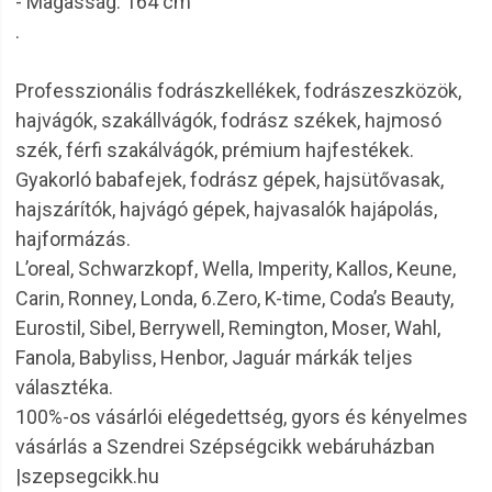
- Magasság: 164 cm
.
Professzionális fodrászkellékek, fodrászeszközök,
hajvágók, szakállvágók, fodrász székek, hajmosó
szék, férfi szakálvágók, prémium hajfestékek.
Gyakorló babafejek, fodrász gépek, hajsütővasak,
hajszárítók, hajvágó gépek, hajvasalók hajápolás,
hajformázás.
L’oreal, Schwarzkopf, Wella, Imperity, Kallos, Keune,
Carin, Ronney, Londa, 6.Zero, K-time, Coda’s Beauty,
Eurostil, Sibel, Berrywell, Remington, Moser, Wahl,
Fanola, Babyliss, Henbor, Jaguár márkák teljes
választéka.
100%-os vásárlói elégedettség, gyors és kényelmes
vásárlás a Szendrei Szépségcikk webáruházban
|szepsegcikk.hu