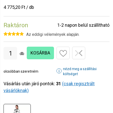
4 775,20 Ft / db
Raktáron
1-2 napon belül szállítható
Az eddigi vélemények alapján.
KOSÁRBA
db
nézd meg a szállítási
ℹ
olcsóbban szeretném
költséget
Vásárlás után járó pontok:
31
(csak regisztrált
vásárlóknak)