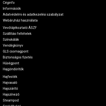
Céginfo
Információk
Adatvédelmi és adatkezelési szabályzat
Webáruház használata
Vevőtájékoztató ÁSZF
Szállítási feltételek
Színskálák
Vendégkönyv
GLS csomagpont
Biztonságos fizetés
Hűségpont
Hajgöndörítők
Hajfesték
Hajvasaló
Hajszárító
Hajszínező
Steampod