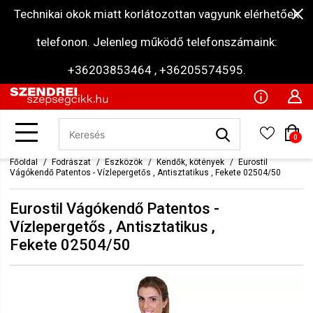
Technikai okok miatt korlátozottan vagyunk elérhetőek
telefonon. Jelenleg működő telefonszámaink:
+36203853464 , +36205574595.
0
Főoldal
Fodrászat
Eszközök
Kendők, kötények
Eurostil
Vágókendő Patentos - Vízlepergetős , Antisztatikus , Fekete 02504/50
Eurostil Vágókendő Patentos -
Vízlepergetős , Antisztatikus ,
Fekete 02504/50