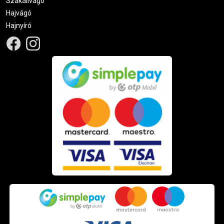
Szakállvágó
Hajvágó
Hajnyíró