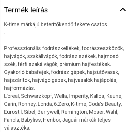
Termék leírás
K-time márkájú beterítőkendő fekete csatos.
.
Professzionális fodrászkellékek, fodrászeszközök,
hajvágók, szakállvágók, fodrász székek, hajmosó
szék, férfi szakálvágók, prémium hajfestékek.
Gyakorló babafejek, fodrász gépek, hajsütővasak,
hajszárítók, hajvágó gépek, hajvasalók hajápolás,
hajformázás.
L’oreal, Schwarzkopf, Wella, Imperity, Kallos, Keune,
Carin, Ronney, Londa, 6.Zero, K-time, Coda’s Beauty,
Eurostil, Sibel, Berrywell, Remington, Moser, Wahl,
Fanola, Babyliss, Henbor, Jaguár márkák teljes
választéka.