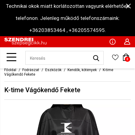
Technikai okok miatt korlátozottan vagyunk elérhetőek
telefonon. Jelenleg működő telefonszámaink:
+36203853464 , +36205574595.
0
Főoldal
Fodrászat
Eszközök
Kendők, kötények
K-time
Vágókendő Fekete
K-time Vágókendő Fekete