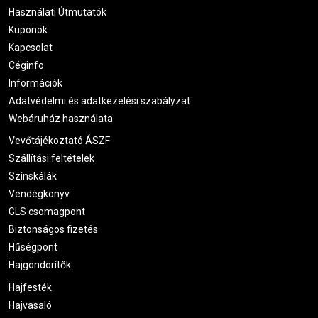
Használati Útmutatók
Kuponok
Kapcsolat
Céginfo
Információk
Adatvédelmi és adatkezelési szabályzat
Webáruház használata
Vevőtájékoztató ÁSZF
Szállítási feltételek
Színskálák
Vendégkönyv
GLS csomagpont
Biztonságos fizetés
Hűségpont
Hajgöndörítők
Hajfesték
Hajvasaló