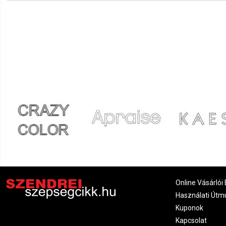
Online Vásárlói 
Használati Útm
Kuponok
Kapcsolat