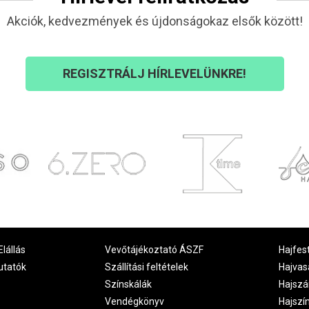
Akciók, kedvezmények és újdonságokaz elsők között!
REGISZTRÁLJ HÍRLEVELÜNKRE!
Elállás
Vevőtájékoztató ÁSZF
Hajfes
utatók
Szállítási feltételek
Hajvas
Színskálák
Hajszá
Vendégkönyv
Hajszí