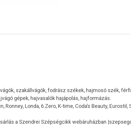
vágók, szakállvágók, fodrász székek, hajmosó szék, férf
ajvágó gépek, hajvasalók hajápolás, hajformázás.
in, Ronney, Londa, 6.Zero, K-time, Coda’s Beauty, Eurostil,
ásárlás a Szendrei Szépségcikk webáruházban |szepseg