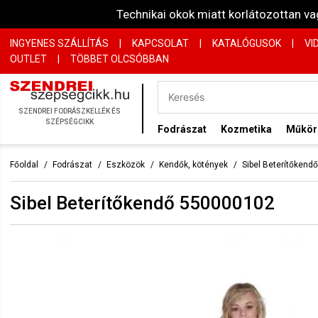
Technikai okok miatt korlátozottan 
INGYENES SZÁLLÍTÁS
|
KAPCSOLAT
|
KATALÓGUSOK
|
VI
OUTLET
|
TÖBBET OLCSÓBBAN
SZENDREI FODRÁSZKELLÉK ÉS
SZÉPSÉGCIKK
Fodrászat
Kozmetika
Műkö
Főoldal
Fodrászat
Eszközök
Kendők, kötények
Sibel Beterítőken
Sibel Beterítőkendő 550000102