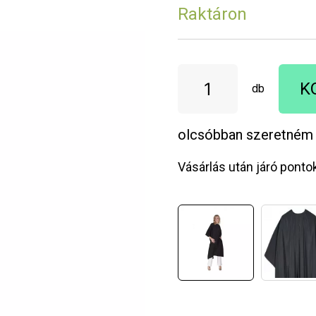
Raktáron
K
db
olcsóbban szeretném
Vásárlás után járó ponto