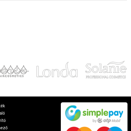
ték
aló
rító
nező