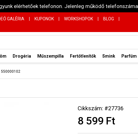
vagyunk elérhetőek telefonon. Jelenleg működő telefonsz
DEÓ GALÉRIA
|
KUPONOK
|
WORKSHOPOK
|
BLOG
|
röm
Drogéria
Műszempilla
Fertőtlenítők
Smink
Parfüm
dő 550000102
Cikkszám: #27736
8 599 Ft