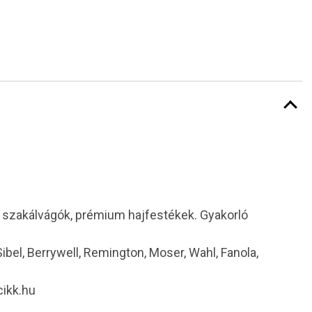
i szakálvágók, prémium hajfestékek. Gyakorló
 Sibel, Berrywell, Remington, Moser, Wahl, Fanola,
cikk.hu