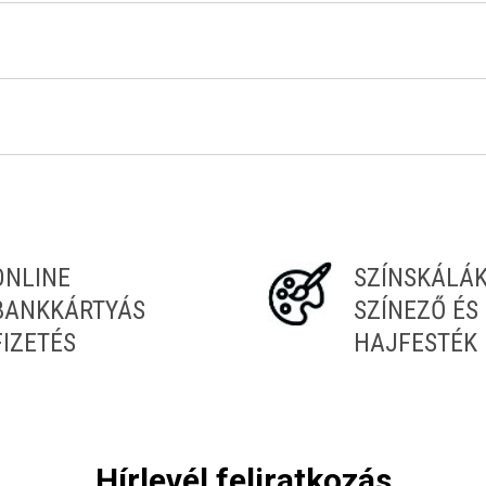
Tiéd az első!
ONLINE
SZÍNSKÁLÁ
BANKKÁRTYÁS
SZÍNEZŐ ÉS
FIZETÉS
HAJFESTÉK
Hírlevél feliratkozás