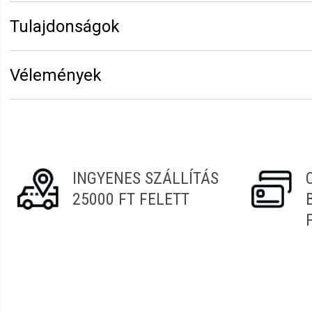
Tulajdonságok
Márka:
Sibel
Vélemények
Erről a termékről még senki sem írt értékelést. Legyen 
Vélemény írásához
jelentkezz be
vagy
regisztrálj
!
INGYENES SZÁLLÍTÁS
25000 FT FELETT