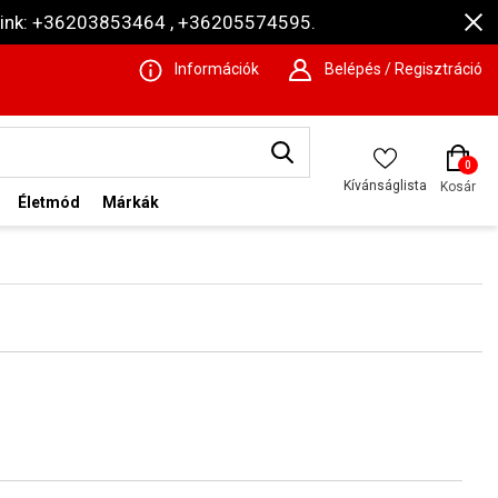
ámaink: +36203853464 , +36205574595.
Információk
Belépés / Regisztráció
0
Kívánságlista
Kosár
Életmód
Márkák