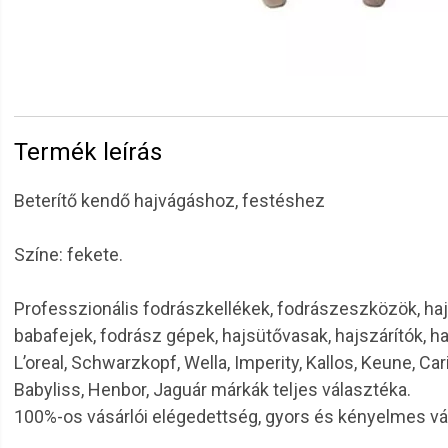
Termék leírás
Beterítő kendő hajvágáshoz, festéshez
Színe: fekete.
Professzionális fodrászkellékek, fodrászeszközök, haj
babafejek, fodrász gépek, hajsütővasak, hajszárítók, h
L’oreal, Schwarzkopf, Wella, Imperity, Kallos, Keune, Car
Babyliss, Henbor, Jaguár márkák teljes választéka.
100%-os vásárlói elégedettség, gyors és kényelmes v