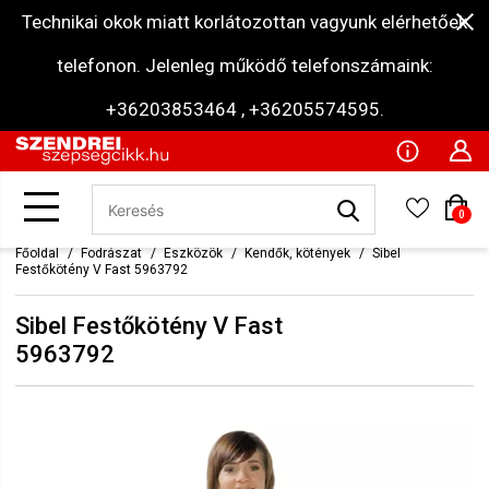
Technikai okok miatt korlátozottan vagyunk elérhetőek
telefonon. Jelenleg működő telefonszámaink:
+36203853464 , +36205574595.
0
Főoldal
Fodrászat
Eszközök
Kendők, kötények
Sibel
Festőkötény V Fast 5963792
Sibel Festőkötény V Fast
5963792