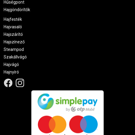
Hűségpont
Hajgöndörítők
Hajfesték
Hajvasaló
Hajszárító
Hajszínező
Steampod
Szakállvágó
Hajvágó
Hajnyíró