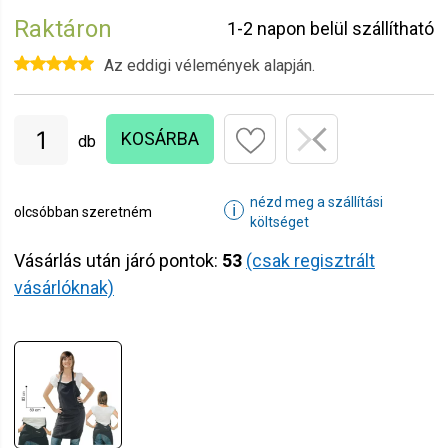
Raktáron
1-2 napon belül szállítható
Az eddigi vélemények alapján.
KOSÁRBA
db
nézd meg a szállítási
ℹ
olcsóbban szeretném
költséget
Vásárlás után járó pontok:
53
(csak regisztrált
vásárlóknak)