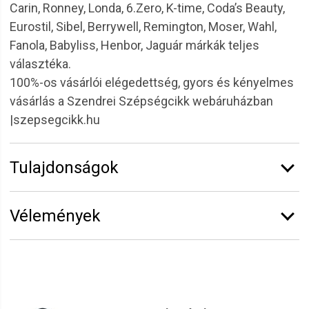
Carin, Ronney, Londa, 6.Zero, K-time, Coda’s Beauty,
Eurostil, Sibel, Berrywell, Remington, Moser, Wahl,
Fanola, Babyliss, Henbor, Jaguár márkák teljes
választéka.
100%-os vásárlói elégedettség, gyors és kényelmes
vásárlás a Szendrei Szépségcikk webáruházban
|szepsegcikk.hu
Tulajdonságok
Márka:
Sibel
Vélemények
Vélemény írásához
jelentkezz be
vagy
regisztrálj
!
Anna Ramóna
2022.02.21. 15:18