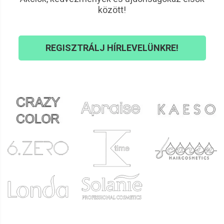
között!
REGISZTRÁLJ HÍRLEVELÜNKRE!