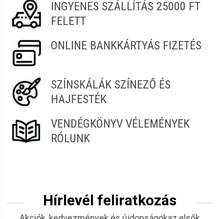
INGYENES SZÁLLÍTÁS 25000 FT
Kata
2022.02.21. 10:19
FELETT
ONLINE BANKKÁRTYÁS FIZETÉS
SZÍNSKÁLÁK SZÍNEZŐ ÉS
HAJFESTÉK
VENDÉGKÖNYV VÉLEMÉNYEK
RÓLUNK
Hírlevél feliratkozás
Akciók, kedvezmények és újdonságokaz elsők