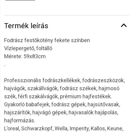
Termék leírás
Fodrász festőkötény fekete színben
Vízlepergető, foltálló
Mérete: 59x83cm
.
Professzionális fodrászkellékek, fodrászeszközök,
hajvágók, szakállvágók, fodrász székek, hajmosó
szék, férfi szakálvágók, prémium hajfestékek.
Gyakorló babafejek, fodrász gépek, hajsütővasak,
hajszárítók, hajvágó gépek, hajvasalók hajápolás,
hajformázás.
L’oreal, Schwarzkopf, Wella, Imperity, Kallos, Keune,