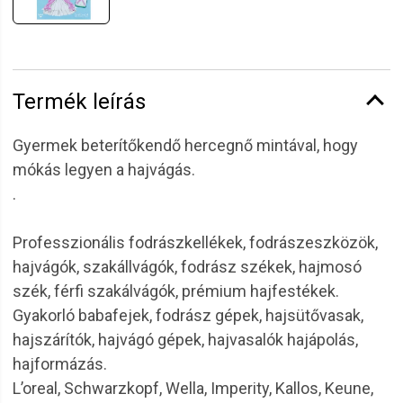
Termék leírás
Gyermek beterítőkendő hercegnő mintával, hogy
mókás legyen a hajvágás.
.
Professzionális fodrászkellékek, fodrászeszközök,
hajvágók, szakállvágók, fodrász székek, hajmosó
szék, férfi szakálvágók, prémium hajfestékek.
Gyakorló babafejek, fodrász gépek, hajsütővasak,
hajszárítók, hajvágó gépek, hajvasalók hajápolás,
hajformázás.
L’oreal, Schwarzkopf, Wella, Imperity, Kallos, Keune,