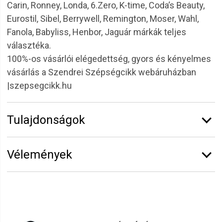
Carin, Ronney, Londa, 6.Zero, K-time, Coda’s Beauty,
Eurostil, Sibel, Berrywell, Remington, Moser, Wahl,
Fanola, Babyliss, Henbor, Jaguár márkák teljes
választéka.
100%-os vásárlói elégedettség, gyors és kényelmes
vásárlás a Szendrei Szépségcikk webáruházban
|szepsegcikk.hu
Tulajdonságok
Márka:
Sibel
Vélemények
Vélemény írásához
jelentkezz be
vagy
regisztrálj
!
Henrietta
2021.10.16. 19:34