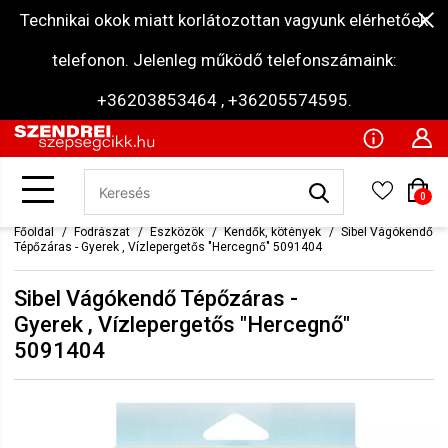
Technikai okok miatt korlátozottan vagyunk elérhetőek
telefonon. Jelenleg működő telefonszámaink:
+36203853464 , +36205574595.
0
Főoldal
Fodrászat
Eszközök
Kendők, kötények
Sibel Vágókendő
Tépőzáras - Gyerek , Vízlepergetős "Hercegnő" 5091404
Sibel Vágókendő Tépőzáras -
Gyerek , Vízlepergetős "Hercegnő"
5091404