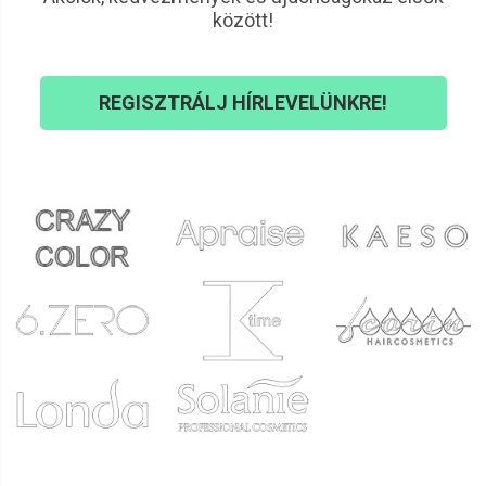
között!
REGISZTRÁLJ HÍRLEVELÜNKRE!