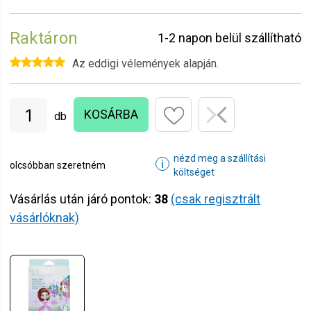
Raktáron
1-2 napon belül szállítható
Az eddigi vélemények alapján.
KOSÁRBA
db
nézd meg a szállítási
ℹ
olcsóbban szeretném
költséget
Vásárlás után járó pontok:
38
(csak regisztrált
vásárlóknak)