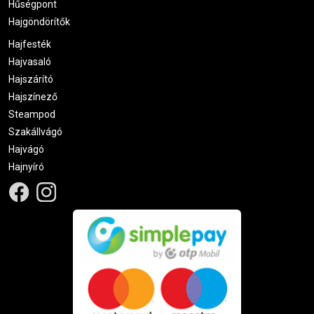
Hűségpont
Hajgöndörítők
Hajfesték
Hajvasaló
Hajszárító
Hajszínező
Steampod
Szakállvágó
Hajvágó
Hajnyíró