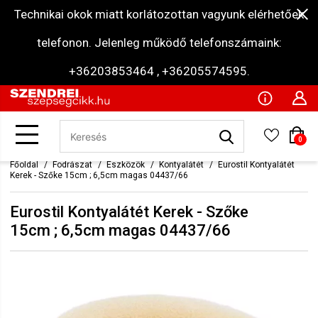
Technikai okok miatt korlátozottan vagyunk elérhetőek
telefonon. Jelenleg működő telefonszámaink:
+36203853464 , +36205574595.
0
Főoldal
Fodrászat
Eszközök
Kontyalátét
Eurostil Kontyalátét
Kerek - Szőke 15cm ; 6,5cm magas 04437/66
Eurostil Kontyalátét Kerek - Szőke
15cm ; 6,5cm magas 04437/66