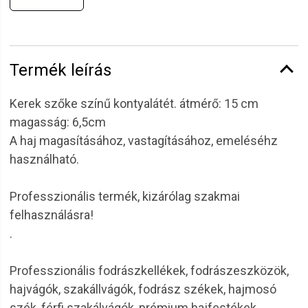
Termék leírás
Kerek szőke színű kontyalátét. átmérő: 15 cm
magasság: 6,5cm
A haj magasításához, vastagításához, emeléséhz
használható.
Professzionális termék, kizárólag szakmai
felhasználásra!
.
Professzionális fodrászkellékek, fodrászeszközök,
hajvágók, szakállvágók, fodrász székek, hajmosó
szék, férfi szakálvágók, prémium hajfestékek.