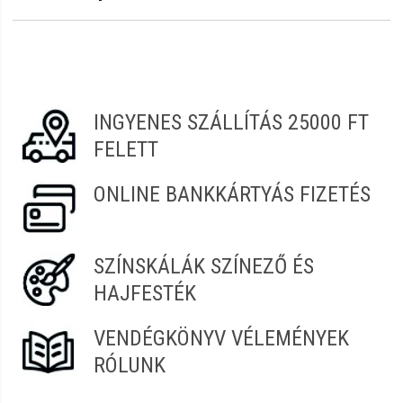
Vastagság:
6,5 cm
Erről a termékről még senki sem írt értékelést.
Legyen Tiéd az első!
Vélemény írásához
jelentkezz be
vagy
regisztrálj
!
INGYENES SZÁLLÍTÁS 25000 FT
FELETT
ONLINE BANKKÁRTYÁS FIZETÉS
SZÍNSKÁLÁK SZÍNEZŐ ÉS
HAJFESTÉK
VENDÉGKÖNYV VÉLEMÉNYEK
RÓLUNK