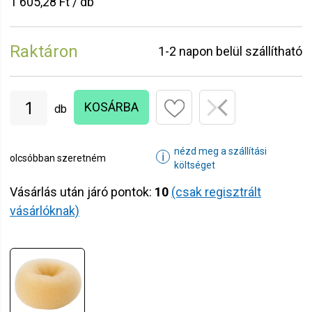
1 605,28 Ft / db
Raktáron
1-2 napon belül szállítható
KOSÁRBA
db
nézd meg a szállítási
ℹ
olcsóbban szeretném
költséget
Vásárlás után járó pontok:
10
(csak regisztrált
vásárlóknak)