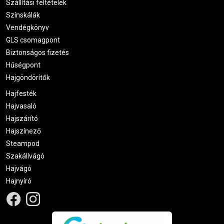
Szállítási feltételek
Színskálák
Vendégkönyv
GLS csomagpont
Biztonságos fizetés
Hűségpont
Hajgöndörítők
Hajfesték
Hajvasaló
Hajszárító
Hajszínező
Steampod
Szakállvágó
Hajvágó
Hajnyíró