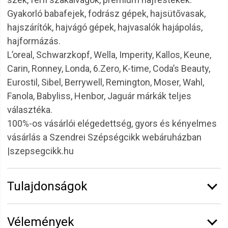
Gyakorló babafejek, fodrász gépek, hajsütővasak,
hajszárítók, hajvágó gépek, hajvasalók hajápolás,
hajformázás.
L’oreal, Schwarzkopf, Wella, Imperity, Kallos, Keune,
Carin, Ronney, Londa, 6.Zero, K-time, Coda’s Beauty,
Eurostil, Sibel, Berrywell, Remington, Moser, Wahl,
Fanola, Babyliss, Henbor, Jaguár márkák teljes
választéka.
100%-os vásárlói elégedettség, gyors és kényelmes
vásárlás a Szendrei Szépségcikk webáruházban
|szepsegcikk.hu
Tulajdonságok
Márka:
Eurostil
Vélemények
Átmérő:
5 mm