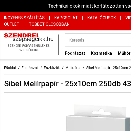
Technikai okok miatt korlátozottan 
INGYENES SZÁLLÍTÁS
|
KAPCSOLAT
|
KATALÓGUSOK
|
VI
OUTLET
|
TÖBBET OLCSÓBBAN
SZENDREI FODRÁSZKELLÉK ÉS
SZÉPSÉGCIKK
Fodrászat
Kozmetika
Műkö
Főoldal
Fodrászat
Eszközök
Melírfólia
Sibel Melírpapír - 25x10cm
Sibel Melírpapír - 25x10cm 250db 4