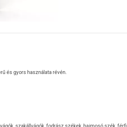
erű és gyors használata révén.
vágók, szakállvágók, fodrász székek, hajmosó szék, férf