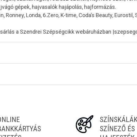
ajvágó gépek, hajvasalók hajápolás, hajformázás.
in, Ronney, Londa, 6.Zero, K-time, Coda’s Beauty, Eurostil,
ásárlás a Szendrei Szépségcikk webáruházban |szepseg
Tiéd az első!
ONLINE
SZÍNSKÁLÁ
BANKKÁRTYÁS
SZÍNEZŐ ÉS