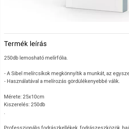
Termék leírás
250db lemosható melírfólia.
- A Sibel melírcsíkok megkönnyítik a munkát, az egysz
- Használatával a melírozás gördülékenyebbé válik.
Mérete: 25x10cm
Kiszerelés: 250db
.
Professzionális fodrászkellékek, fodrászeszközök, haj