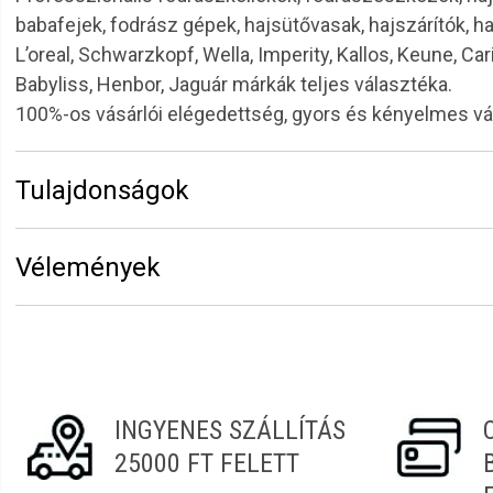
babafejek, fodrász gépek, hajsütővasak, hajszárítók, h
L’oreal, Schwarzkopf, Wella, Imperity, Kallos, Keune, Car
Babyliss, Henbor, Jaguár márkák teljes választéka.
100%-os vásárlói elégedettség, gyors és kényelmes v
Tulajdonságok
Márka:
Sibel
Vélemények
Hosszúság:
25 cm
Erről a termékről még senki sem írt értékelést. Legyen 
Vélemény írásához
jelentkezz be
vagy
regisztrálj
!
INGYENES SZÁLLÍTÁS
25000 FT FELETT