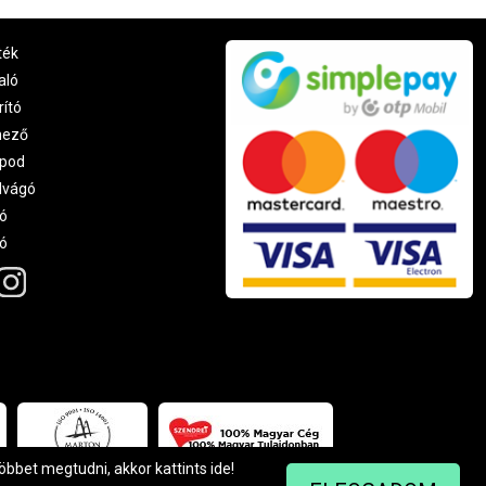
ték
aló
rító
nező
pod
lvágó
ó
ró
többet megtudni, akkor kattints
ide
!