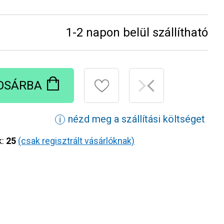
1-2 napon belül szállítható
OSÁRBA
nézd meg a szállítási költséget
ℹ
k:
25
(csak regisztrált vásárlóknak)