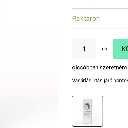
Raktáron
K
db
olcsóbban szeretném
Vásárlás után járó ponto