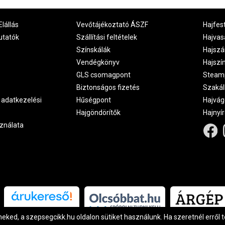
Elállás
Vevőtájékoztató ÁSZF
Hajfes
utatók
Szállítási feltételek
Hajvas
Színskálák
Hajszá
Vendégkönyv
Hajszí
GLS csomagpont
Steam
Biztonságos fizetés
Szakál
 adatkezelési
Hűségpont
Hajvág
Hajgöndörítők
Hajnyí
ználata
Árukereső.hu
ked, a szepsegcikk.hu oldalon sütiket használunk. Ha szeretnél erről 