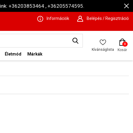
ámaink: +36203853464 , +36205574595.
Információk
Belépés / Regisztráció
0
Kívánságlista
Kosár
Életmód
Márkák