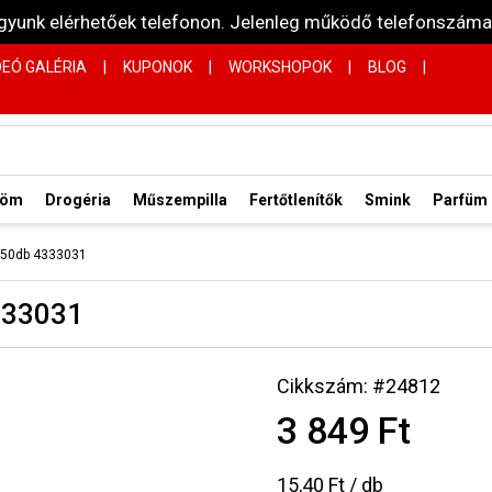
vagyunk elérhetőek telefonon. Jelenleg működő telefonsz
DEÓ GALÉRIA
|
KUPONOK
|
WORKSHOPOK
|
BLOG
|
röm
Drogéria
Műszempilla
Fertőtlenítők
Smink
Parfüm
 250db 4333031
333031
Cikkszám: #24812
3 849 Ft
15,40 Ft / db