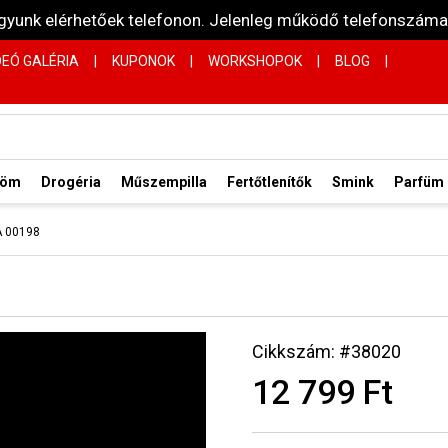
vagyunk elérhetőek telefonon. Jelenleg működő telefonsz
DEÓ GALÉRIA
|
KUPONOK
|
WORKSHOPOK
|
BLOG
|
röm
Drogéria
Műszempilla
Fertőtlenítők
Smink
Parfüm
A 00198
Cikkszám: #38020
12 799 Ft