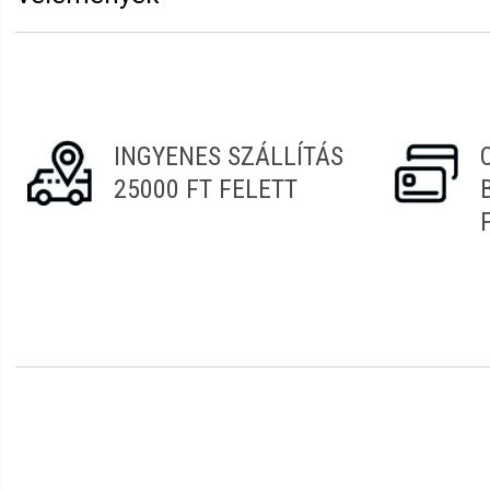
Vélemény írásához
jelentkezz be
vagy
regisztrálj
!
Olga
2022.05.13. 18:09
INGYENES SZÁLLÍTÁS
Alex
2022.04.14. 19:54
25000 FT FELETT
Melinda
2022.03.10. 12:58
Izabella
2022.01.09. 11:34
Viktòria
2022.01.06. 20:01