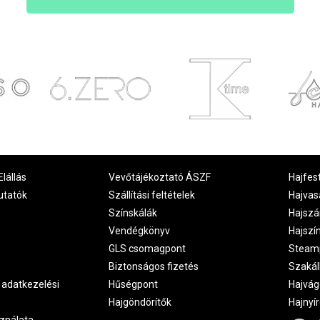
Elállás
Vevőtájékoztató ÁSZF
Hajfes
utatók
Szállítási feltételek
Hajvas
Színskálák
Hajszá
Vendégkönyv
Hajszí
GLS csomagpont
Steam
Biztonságos fizetés
Szakál
 adatkezelési
Hűségpont
Hajvág
Hajgöndörítők
Hajnyí