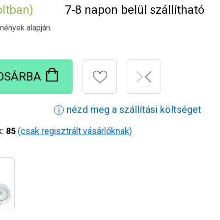
oltban)
7-8 napon belül szállítható
mények alapján.
OSÁRBA
nézd meg a szállítási költséget
ℹ
k:
85
(csak regisztrált vásárlóknak)