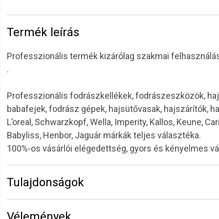
Termék leírás
Professzionális termék kizárólag szakmai felhasználás
.
Professzionális fodrászkellékek, fodrászeszközök, haj
babafejek, fodrász gépek, hajsütővasak, hajszárítók, h
L’oreal, Schwarzkopf, Wella, Imperity, Kallos, Keune, Car
Babyliss, Henbor, Jaguár márkák teljes választéka.
100%-os vásárlói elégedettség, gyors és kényelmes v
Tulajdonságok
Márka:
RONNEY
Vélemények