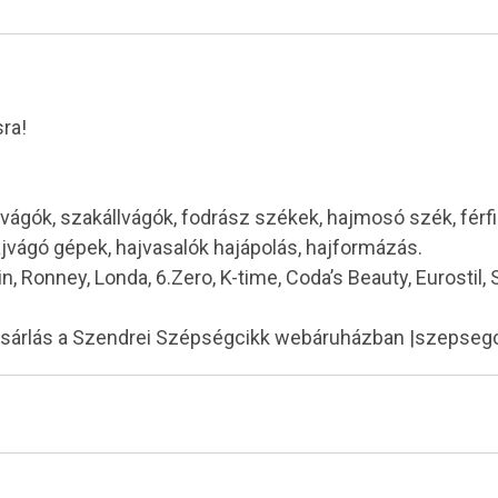
ra!
vágók, szakállvágók, fodrász székek, hajmosó szék, férf
ajvágó gépek, hajvasalók hajápolás, hajformázás.
in, Ronney, Londa, 6.Zero, K-time, Coda’s Beauty, Eurostil,
ásárlás a Szendrei Szépségcikk webáruházban |szepseg