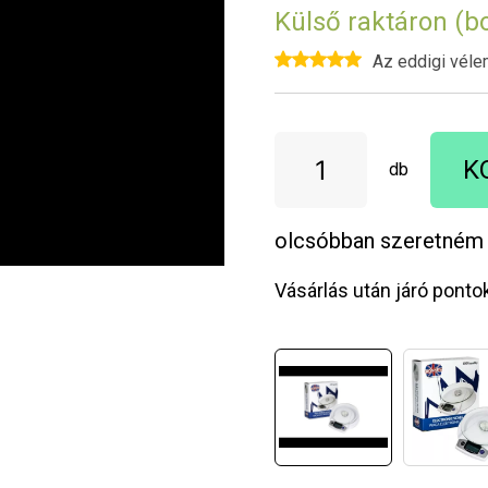
Külső raktáron (b
Az eddigi véle
K
db
olcsóbban szeretném
Vásárlás után járó ponto