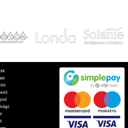
ték
aló
rító
nező
pod
lvágó
ó
ró