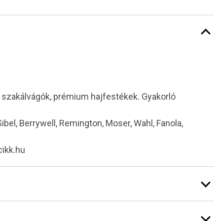
i szakálvágók, prémium hajfestékek. Gyakorló
 Sibel, Berrywell, Remington, Moser, Wahl, Fanola,
cikk.hu