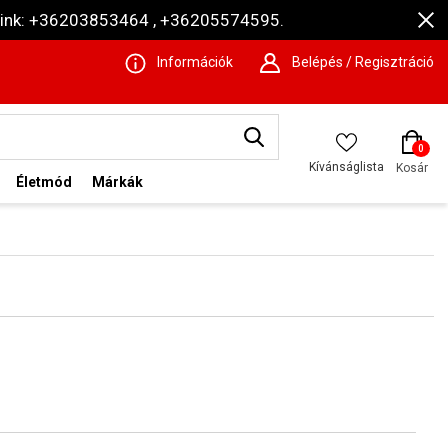
ámaink: +36203853464 , +36205574595.
Információk
Belépés / Regisztráció
0
Kívánságlista
Kosár
Életmód
Márkák