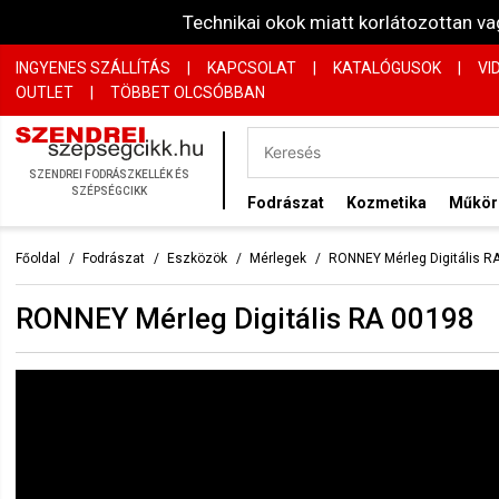
Technikai okok miatt korlátozottan 
INGYENES SZÁLLÍTÁS
|
KAPCSOLAT
|
KATALÓGUSOK
|
VI
OUTLET
|
TÖBBET OLCSÓBBAN
SZENDREI FODRÁSZKELLÉK ÉS
SZÉPSÉGCIKK
Fodrászat
Kozmetika
Műkö
Főoldal
Fodrászat
Eszközök
Mérlegek
RONNEY Mérleg Digitális R
RONNEY Mérleg Digitális RA 00198