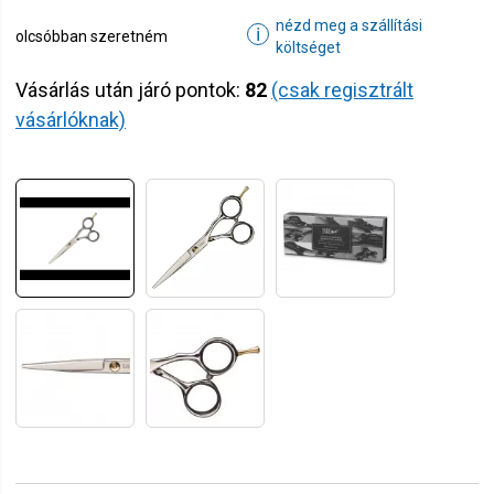
nézd meg a szállítási
ℹ
olcsóbban szeretném
költséget
Vásárlás után járó pontok:
82
(csak regisztrált
vásárlóknak)