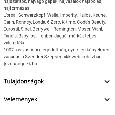
hajszárítók, hajvágó gépek, hajvasalók hajápolás,
hajformázás.
L’oreal, Schwarzkopf, Wella, Imperity, Kallos, Keune,
Carin, Ronney, Londa, 6.Zero, K-time, Coda’s Beauty,
Eurostil, Sibel, Berrywell, Remington, Moser, Wahl,
Fanola, Babyliss, Henbor, Jaguár márkák teljes
választéka.
100%-os vásárlói elégedettség, gyors és kényelmes
vásárlás a Szendrei Szépségcikk webáruházban
|szepsegcikk.hu
Tulajdonságok
Márka:
Eurostil
Vélemények
Hosszúság:
5,5"
Vélemény írásához
jelentkezz be
vagy
regisztrálj
!