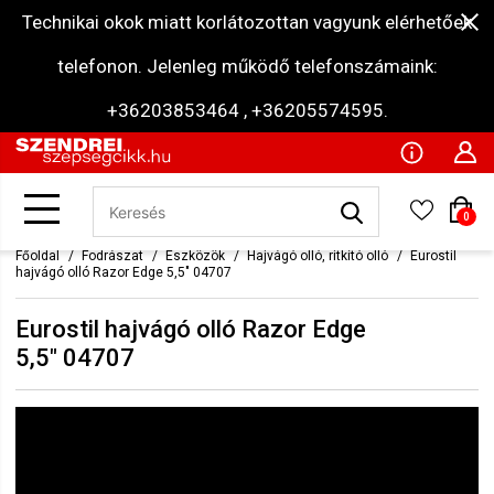
Technikai okok miatt korlátozottan vagyunk elérhetőek
telefonon. Jelenleg működő telefonszámaink:
+36203853464 , +36205574595.
0
Főoldal
Fodrászat
Eszközök
Hajvágó olló, ritkító olló
Eurostil
hajvágó olló Razor Edge 5,5" 04707
Eurostil hajvágó olló Razor Edge
5,5" 04707