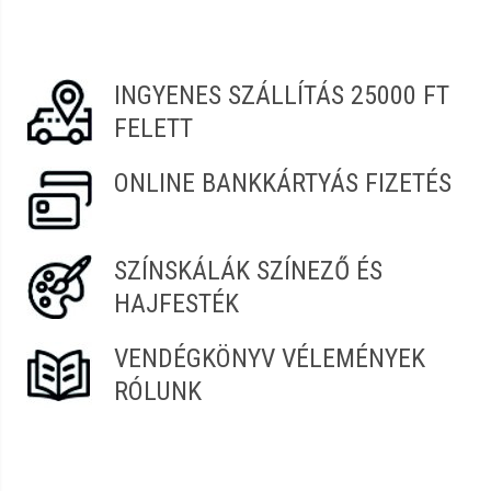
Anita
2022.07.05. 20:51
INGYENES SZÁLLÍTÁS 25000 FT
Kitti
2022.06.11. 07:27
FELETT
Liliana
2022.05.15. 07:21
ONLINE BANKKÁRTYÁS FIZETÉS
SZÍNSKÁLÁK SZÍNEZŐ ÉS
HAJFESTÉK
VENDÉGKÖNYV VÉLEMÉNYEK
RÓLUNK