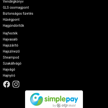
Vendégkönyv
GLS csomagpont
Biztonságos fizetés
Hűségpont
Hajgöndörítők
Hajfesték
Hajvasaló
Hajszárító
Hajszínező
Steampod
Szakállvágó
Hajvágó
Hajnyíró