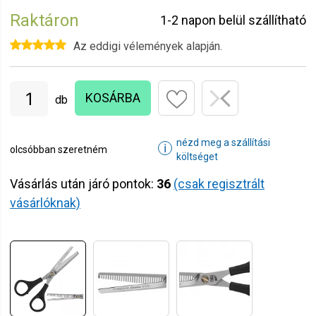
Raktáron
1-2 napon belül szállítható
Az eddigi vélemények alapján.
KOSÁRBA
db
nézd meg a szállítási
ℹ
olcsóbban szeretném
költséget
Vásárlás után járó pontok:
36
(csak regisztrált
vásárlóknak)