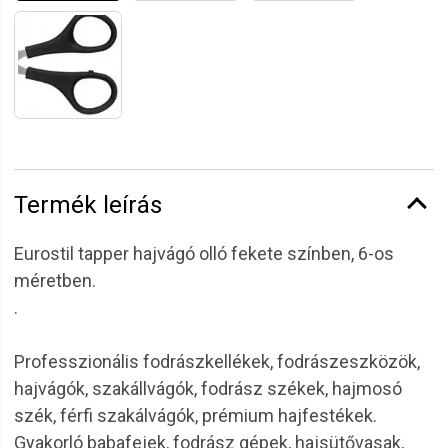
Termék leírás
Eurostil tapper hajvágó olló fekete színben, 6-os
méretben.
.
Professzionális fodrászkellékek, fodrászeszközök,
hajvágók, szakállvágók, fodrász székek, hajmosó
szék, férfi szakálvágók, prémium hajfestékek.
Gyakorló babafejek, fodrász gépek, hajsütővasak,