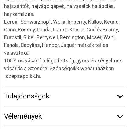
hajszárítók, hajvágó gépek, hajvasalók hajápolás,
hajformázás.
L’oreal, Schwarzkopf, Wella, Imperity, Kallos, Keune,
Carin, Ronney, Londa, 6.Zero, K-time, Coda’s Beauty,
Eurostil, Sibel, Berrywell, Remington, Moser, Wahl,
Fanola, Babyliss, Henbor, Jaguár márkák teljes
választéka.
100%-os vásárlói elégedettség, gyors és kényelmes
vásárlás a Szendrei Szépségcikk webáruházban
|szepsegcikk.hu
Tulajdonságok
Márka:
Eurostil
Vélemények
Funkció:
ritkító
Hosszúság:
6''