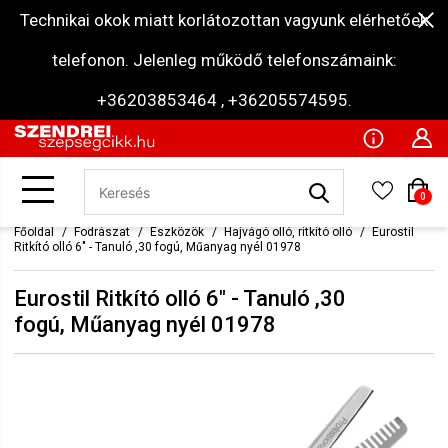
Technikai okok miatt korlátozottan vagyunk elérhetőek
telefonon. Jelenleg működő telefonszámaink:
+36203853464 , +36205574595.
0
Főoldal
Fodrászat
Eszközök
Hajvágó olló, ritkító olló
Eurostil
Ritkító olló 6" - Tanuló ,30 fogú, Műanyag nyél 01978
Eurostil Ritkító olló 6" - Tanuló ,30
fogú, Műanyag nyél 01978