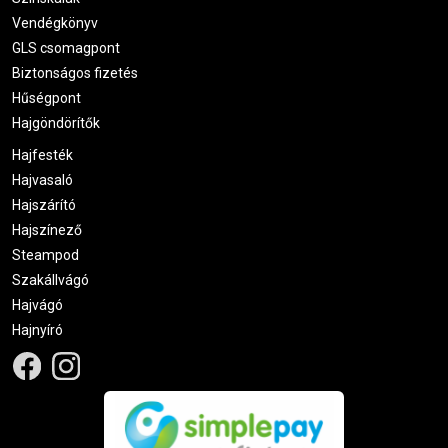
Vendégkönyv
GLS csomagpont
Biztonságos fizetés
Hűségpont
Hajgöndörítők
Hajfesték
Hajvasaló
Hajszárító
Hajszínező
Steampod
Szakállvágó
Hajvágó
Hajnyíró