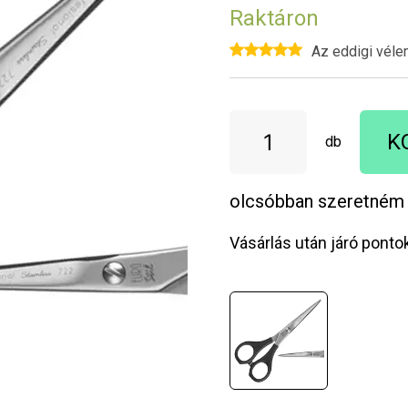
Raktáron
Az eddigi véle
K
db
olcsóbban szeretném
Vásárlás után járó ponto