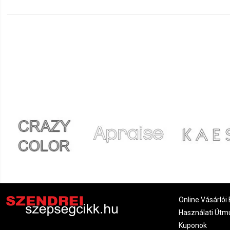
Online Vásárlói 
Használati Útm
Kuponok