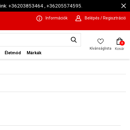
ámaink: +36203853464 , +36205574595.
Információk
Belépés / Regisztráció
0
Kívánságlista
Kosár
Életmód
Márkák