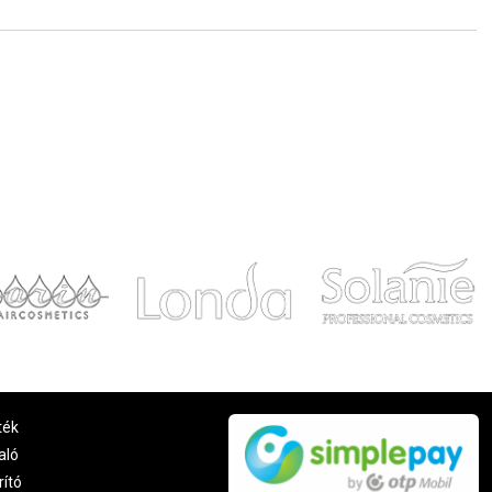
ték
aló
rító