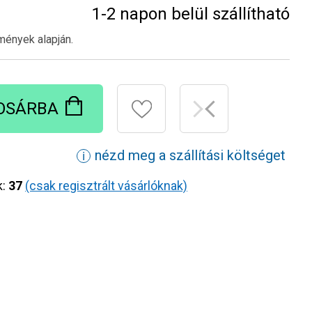
1-2 napon belül szállítható
mények alapján.
OSÁRBA
nézd meg a szállítási költséget
ℹ
k:
37
(csak regisztrált vásárlóknak)