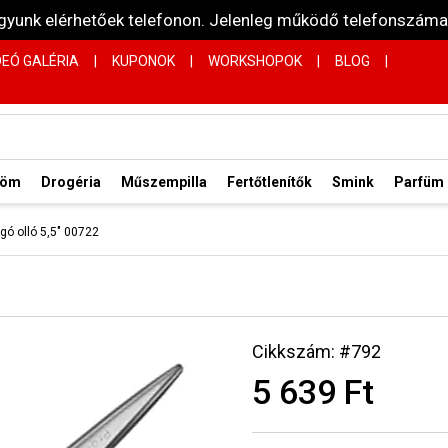
vagyunk elérhetőek telefonon. Jelenleg működő telefonsz
DEÓ GALÉRIA
|
KUPONOK
|
WORKSHOPOK
|
BLOG
|
röm
Drogéria
Műszempilla
Fertőtlenítők
Smink
Parfüm
ágó olló 5,5" 00722
Cikkszám: #792
5 639 Ft