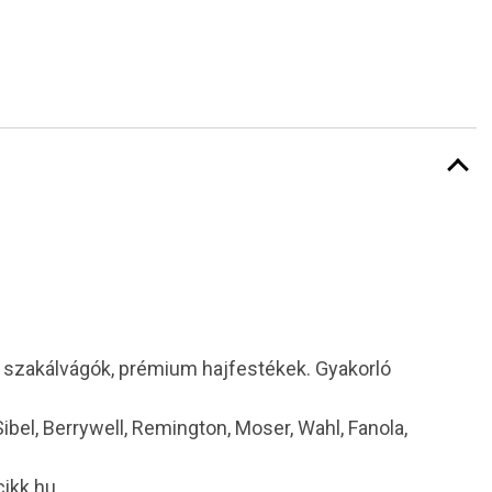
i szakálvágók, prémium hajfestékek. Gyakorló
 Sibel, Berrywell, Remington, Moser, Wahl, Fanola,
cikk.hu