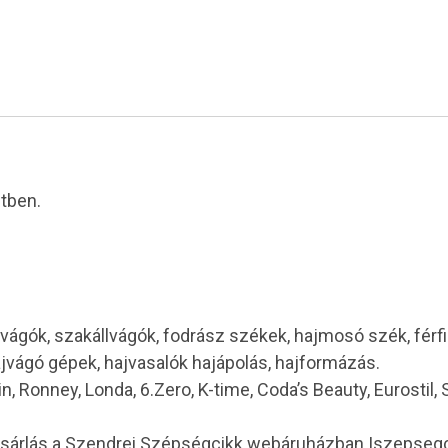
etben.
vágók, szakállvágók, fodrász székek, hajmosó szék, férf
ajvágó gépek, hajvasalók hajápolás, hajformázás.
in, Ronney, Londa, 6.Zero, K-time, Coda’s Beauty, Eurostil,
ásárlás a Szendrei Szépségcikk webáruházban |szepseg