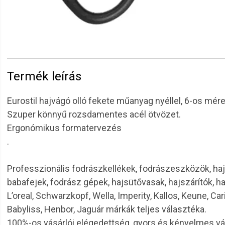
Termék leírás
Eurostil hajvágó olló fekete műanyag nyéllel, 6-os mér
Szuper könnyű rozsdamentes acél ötvözet.
Ergonómikus formatervezés
.
Professzionális fodrászkellékek, fodrászeszközök, haj
babafejek, fodrász gépek, hajsütővasak, hajszárítók, h
L’oreal, Schwarzkopf, Wella, Imperity, Kallos, Keune, Car
Babyliss, Henbor, Jaguár márkák teljes választéka.
100%-os vásárlói elégedettség, gyors és kényelmes v