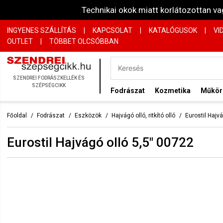
Technikai okok miatt korlátozottan 
INGYENES SZÁLLÍTÁS
|
KAPCSOLAT
|
KATALÓGUSOK
|
VI
OUTLET
|
TÖBBET OLCSÓBBAN
SZENDREI FODRÁSZKELLÉK ÉS
SZÉPSÉGCIKK
Fodrászat
Kozmetika
Műkö
Főoldal
Fodrászat
Eszközök
Hajvágó olló, ritkító olló
Eurostil Hajv
Eurostil Hajvágó olló 5,5" 00722