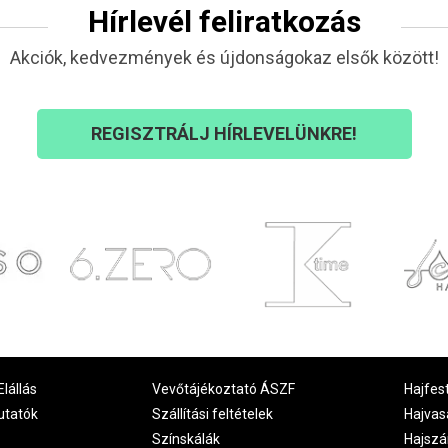
Hírlevél feliratkozás
Akciók, kedvezmények és újdonságokaz elsők között!
REGISZTRÁLJ HÍRLEVELÜNKRE!
Elállás
Vevőtájékoztató ÁSZF
Hajfes
utatók
Szállítási feltételek
Hajvas
Színskálák
Hajszá