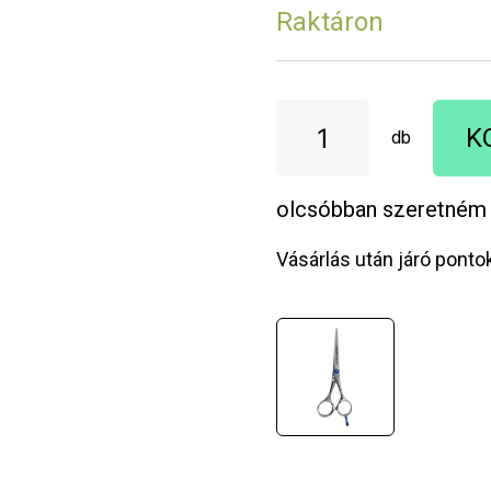
Raktáron
K
db
olcsóbban szeretném
Vásárlás után járó ponto