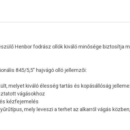
szülő Henbor fodrász ollók kiváló minősége biztosítja 
ális 845/5,5" hajvágó olló jellemzői:
ült, melyet kiváló élesség tartás és kopásállóság jel
úsztatott vágásokhoz
 és kézfejemelés
 gyűrűtípus, mely leveszi a terhet az alkarról vágás közben