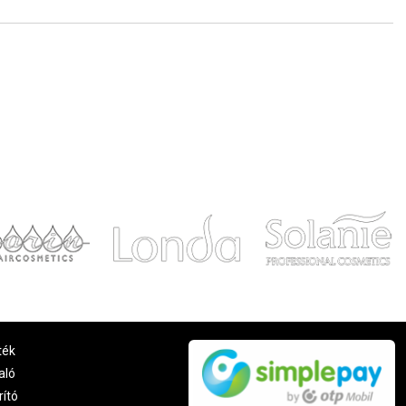
ték
aló
rító