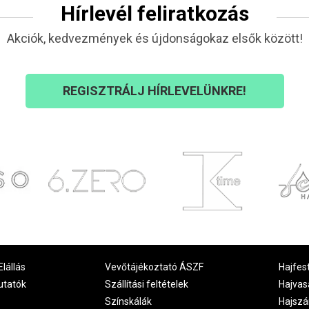
Hírlevél feliratkozás
Akciók, kedvezmények és újdonságokaz elsők között!
REGISZTRÁLJ HÍRLEVELÜNKRE!
Elállás
Vevőtájékoztató ÁSZF
Hajfes
utatók
Szállítási feltételek
Hajvas
Színskálák
Hajszá