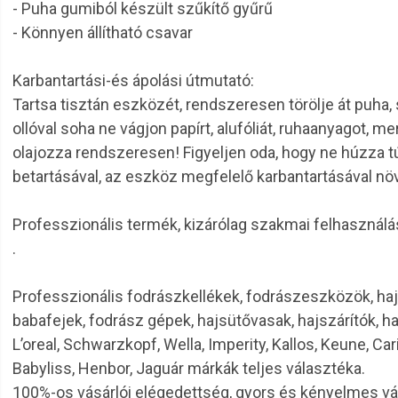
- Puha gumiból készült szűkítő gyűrű
- Könnyen állítható csavar
Karbantartási-és ápolási útmutató:
Tartsa tisztán eszközét, rendszeresen törölje át puha, s
ollóval soha ne vágjon papírt, alufóliát, ruhaanyagot, m
olajozza rendszeresen! Figyeljen oda, hogy ne húzza túl
betartásával, az eszköz megfelelő karbantartásával növe
Professzionális termék, kizárólag szakmai felhasználá
.
Professzionális fodrászkellékek, fodrászeszközök, haj
babafejek, fodrász gépek, hajsütővasak, hajszárítók, h
L’oreal, Schwarzkopf, Wella, Imperity, Kallos, Keune, Car
Babyliss, Henbor, Jaguár márkák teljes választéka.
100%-os vásárlói elégedettség, gyors és kényelmes v