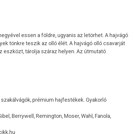
 hegyével essen a földre, ugyanis az letörhet. A hajvágó
ek tönkre teszik az olló élét. A hajvágó olló csavarját
az eszközt, tárolja száraz helyen. Az útmutató
i szakálvágók, prémium hajfestékek. Gyakorló
 Sibel, Berrywell, Remington, Moser, Wahl, Fanola,
cikk.hu