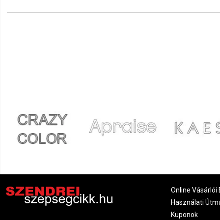
Online Vásárlói 
Használati Útm
Kuponok