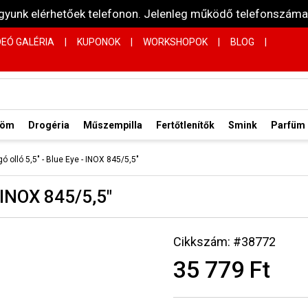
vagyunk elérhetőek telefonon. Jelenleg működő telefonsz
DEÓ GALÉRIA
|
KUPONOK
|
WORKSHOPOK
|
BLOG
|
röm
Drogéria
Műszempilla
Fertőtlenítők
Smink
Parfüm
ó olló 5,5" - Blue Eye - INOX 845/5,5"
 INOX 845/5,5"
Cikkszám: #38772
35 779 Ft