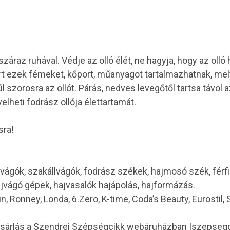
záraz ruhával. Védje az olló élét, ne hagyja, hogy az olló
ert ezek fémeket, kőport, műanyagot tartalmazhatnak, mely
 szorosra az ollót. Párás, nedves levegőtől tartsa távol 
lheti fodrász ollója élettartamát.
sra!
vágók, szakállvágók, fodrász székek, hajmosó szék, férf
ajvágó gépek, hajvasalók hajápolás, hajformázás.
in, Ronney, Londa, 6.Zero, K-time, Coda’s Beauty, Eurostil,
ásárlás a Szendrei Szépségcikk webáruházban |szepseg