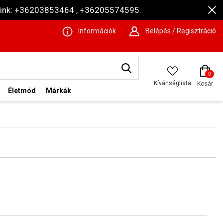
ámaink: +36203853464 , +36205574595.
Információk
Belépés / Regisztráció
0
Kívánságlista
Kosár
Életmód
Márkák