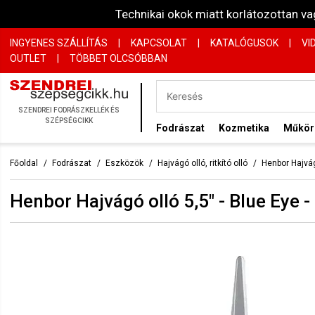
Technikai okok miatt korlátozottan 
INGYENES SZÁLLÍTÁS
|
KAPCSOLAT
|
KATALÓGUSOK
|
VI
OUTLET
|
TÖBBET OLCSÓBBAN
SZENDREI FODRÁSZKELLÉK ÉS
SZÉPSÉGCIKK
Fodrászat
Kozmetika
Műkö
Főoldal
Fodrászat
Eszközök
Hajvágó olló, ritkító olló
Henbor Hajvág
Henbor Hajvágó olló 5,5" - Blue Eye -