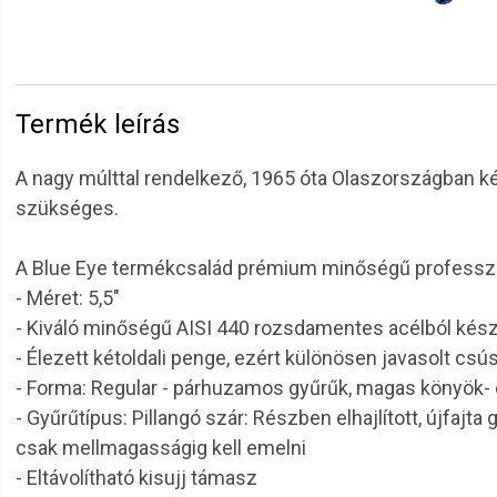
Termék leírás
A nagy múlttal rendelkező, 1965 óta Olaszországban ké
szükséges.
A Blue Eye termékcsalád prémium minőségű professzion
- Méret: 5,5"
- Kiváló minőségű AISI 440 rozsdamentes acélból kész
- Élezett kétoldali penge, ezért különösen javasolt cs
- Forma: Regular - párhuzamos gyűrűk, magas könyök-
- Gyűrűtípus: Pillangó szár: Részben elhajlított, újfajta
csak mellmagasságig kell emelni
- Eltávolítható kisujj támasz