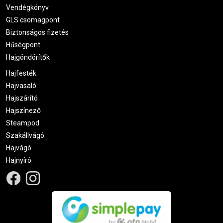
Vendégkönyv
GLS csomagpont
Biztonságos fizetés
Hűségpont
Hajgöndörítők
Hajfesték
Hajvasaló
Hajszárító
Hajszínező
Steampod
Szakállvágó
Hajvágó
Hajnyíró