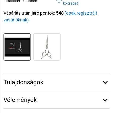
ℹ
olcsóbban szeretném
költséget
Vásárlás után járó pontok:
548
(csak regisztrált
vásárlóknak)
Tulajdonságok
Márka:
Henbor
Vélemények
Erről a termékről még senki sem írt értékelést.