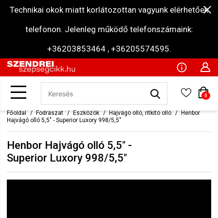
Technikai okok miatt korlátozottan vagyunk elérhetőek
telefonon. Jelenleg működő telefonszámaink:
+36203853464 , +36205574595.
0
Főoldal
Fodrászat
Eszközök
Hajvágó olló, ritkító olló
Henbor
Hajvágó olló 5,5" - Superior Luxory 998/5,5"
Henbor Hajvágó olló 5,5" -
Superior Luxory 998/5,5"