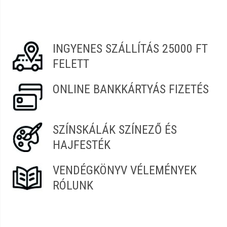
Legyen Tiéd az első!
Vélemény írásához
jelentkezz be
vagy
regisztrálj
!
INGYENES SZÁLLÍTÁS 25000 FT
FELETT
ONLINE BANKKÁRTYÁS FIZETÉS
SZÍNSKÁLÁK SZÍNEZŐ ÉS
HAJFESTÉK
VENDÉGKÖNYV VÉLEMÉNYEK
RÓLUNK