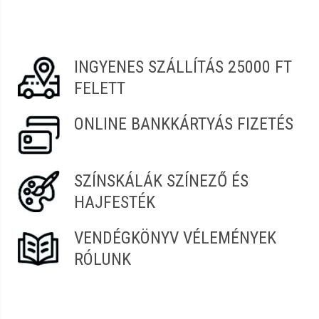
Mihaly
2026.05.14. 05:36
Jó
INGYENES SZÁLLÍTÁS 25000 FT
FELETT
Boglárka
2022.10.30. 00:19
ONLINE BANKKÁRTYÁS FIZETÉS
Zsolt Robert
2022.01.09. 09:11
SZÍNSKÁLÁK SZÍNEZŐ ÉS
Eszter
2022.01.08. 00:16
HAJFESTÉK
Igényes kivitelezés és praktikus!
VENDÉGKÖNYV VÉLEMÉNYEK
RÓLUNK