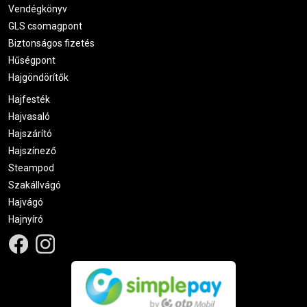
Vendégkönyv
GLS csomagpont
Biztonságos fizetés
Hűségpont
Hajgöndörítők
Hajfesték
Hajvasaló
Hajszárító
Hajszínező
Steampod
Szakállvágó
Hajvágó
Hajnyíró