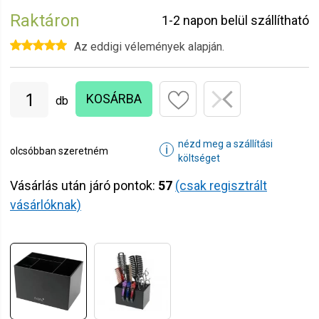
Raktáron
1-2 napon belül szállítható
Az eddigi vélemények alapján.
KOSÁRBA
db
nézd meg a szállítási
ℹ
olcsóbban szeretném
költséget
Vásárlás után járó pontok:
57
(csak regisztrált
vásárlóknak)