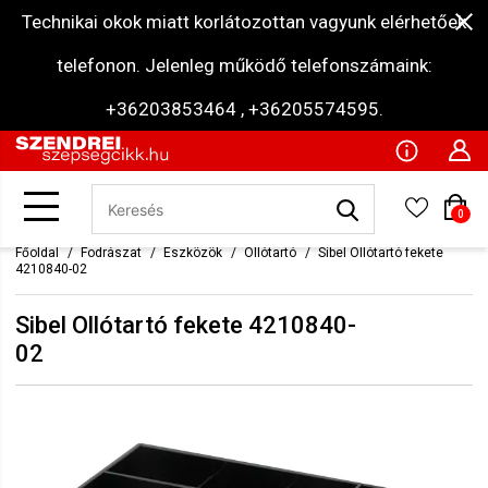
Technikai okok miatt korlátozottan vagyunk elérhetőek
telefonon. Jelenleg működő telefonszámaink:
+36203853464 , +36205574595.
0
Főoldal
Fodrászat
Eszközök
Ollótartó
Sibel Ollótartó fekete
4210840-02
Sibel Ollótartó fekete 4210840-
02