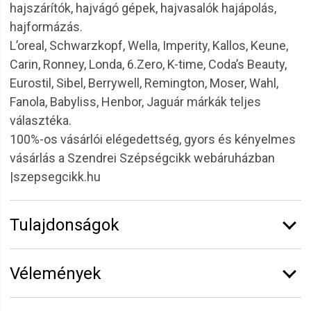
hajszárítók, hajvágó gépek, hajvasalók hajápolás,
hajformázás.
L’oreal, Schwarzkopf, Wella, Imperity, Kallos, Keune,
Carin, Ronney, Londa, 6.Zero, K-time, Coda’s Beauty,
Eurostil, Sibel, Berrywell, Remington, Moser, Wahl,
Fanola, Babyliss, Henbor, Jaguár márkák teljes
választéka.
100%-os vásárlói elégedettség, gyors és kényelmes
vásárlás a Szendrei Szépségcikk webáruházban
|szepsegcikk.hu
Tulajdonságok
Márka:
Sibel
Vélemények
Vélemény írásához
jelentkezz be
vagy
regisztrálj
!