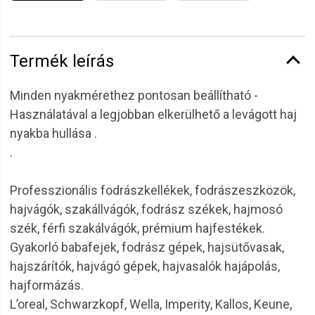
Termék leírás
Minden nyakmérethez pontosan beállítható -
Használatával a legjobban elkerülhető a levágott haj
nyakba hullása .
.
Professzionális fodrászkellékek, fodrászeszközök,
hajvágók, szakállvágók, fodrász székek, hajmosó
szék, férfi szakálvágók, prémium hajfestékek.
Gyakorló babafejek, fodrász gépek, hajsütővasak,
hajszárítók, hajvágó gépek, hajvasalók hajápolás,
hajformázás.
L’oreal, Schwarzkopf, Wella, Imperity, Kallos, Keune,