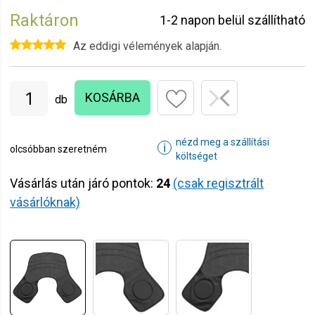
Raktáron
1-2 napon belül szállítható
Az eddigi vélemények alapján.
KOSÁRBA
db
nézd meg a szállítási
ℹ
olcsóbban szeretném
költséget
Vásárlás után járó pontok:
24
(csak regisztrált
vásárlóknak)