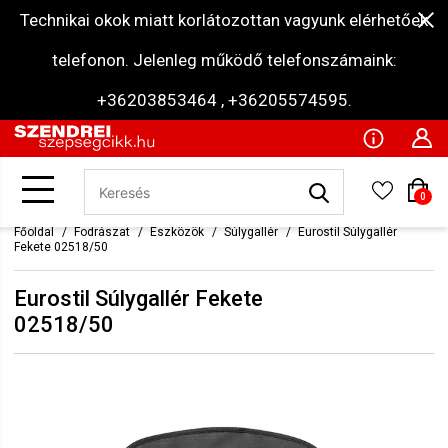
Technikai okok miatt korlátozottan vagyunk elérhetőek
telefonon. Jelenleg működő telefonszámaink:
+36203853464 , +36205574595.
0
Főoldal
Fodrászat
Eszközök
Súlygallér
Eurostil Súlygallér
Fekete 02518/50
Eurostil Súlygallér Fekete
02518/50