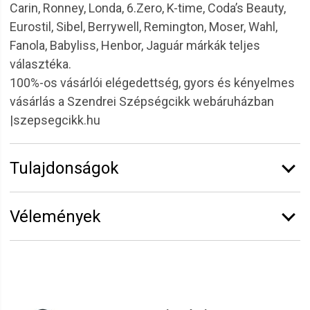
Carin, Ronney, Londa, 6.Zero, K-time, Coda’s Beauty,
Eurostil, Sibel, Berrywell, Remington, Moser, Wahl,
Fanola, Babyliss, Henbor, Jaguár márkák teljes
választéka.
100%-os vásárlói elégedettség, gyors és kényelmes
vásárlás a Szendrei Szépségcikk webáruházban
|szepsegcikk.hu
Tulajdonságok
Márka:
Eurostil
Vélemények
Vélemény írásához
jelentkezz be
vagy
regisztrálj
!
Beáta
2022.05.28. 08:21