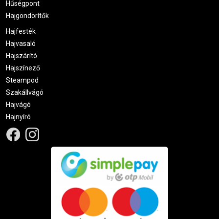
Hűségpont
Hajgöndörítők
Hajfesték
Hajvasaló
Hajszárító
Hajszínező
Steampod
Szakállvágó
Hajvágó
Hajnyíró