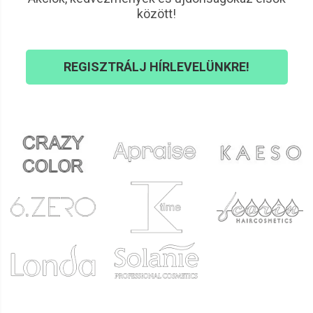
között!
REGISZTRÁLJ HÍRLEVELÜNKRE!