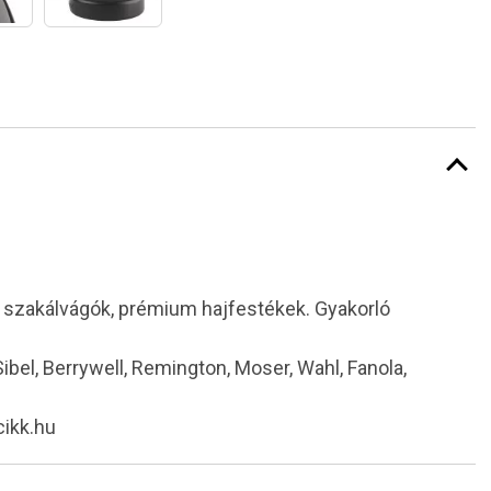
i szakálvágók, prémium hajfestékek. Gyakorló
 Sibel, Berrywell, Remington, Moser, Wahl, Fanola,
cikk.hu