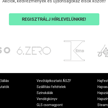
Akciók, kedvezmények és újdonságokaz elsők között!
REGISZTRÁLJ HÍRLEVELÜNKRE!
Elállás
Vevőtájékoztató ÁSZF
Hajfes
utatók
Szállítási feltételek
Hajvas
Színskálák
Hajszá
Vendégkönyv
Hajszí
GLS csomagpont
Steam