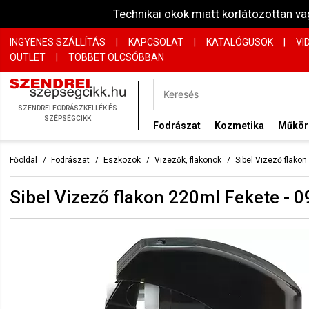
Technikai okok miatt korlátozottan 
INGYENES SZÁLLÍTÁS
|
KAPCSOLAT
|
KATALÓGUSOK
|
VI
OUTLET
|
TÖBBET OLCSÓBBAN
SZENDREI FODRÁSZKELLÉK ÉS
SZÉPSÉGCIKK
Fodrászat
Kozmetika
Műkö
Főoldal
Fodrászat
Eszközök
Vizezők, flakonok
Sibel Vizező flako
Sibel Vizező flakon 220ml Fekete -