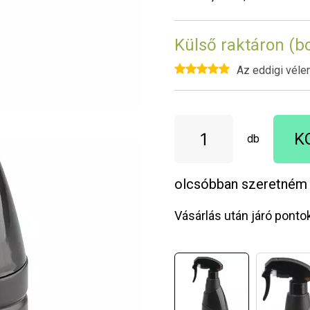
Külső raktáron (b
Az eddigi véle
K
db
olcsóbban szeretném
Vásárlás után járó ponto