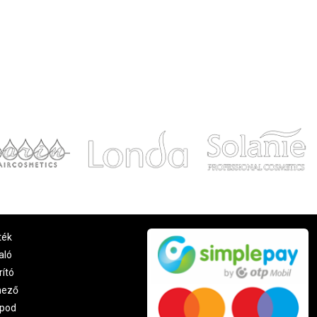
ték
aló
rító
nező
pod