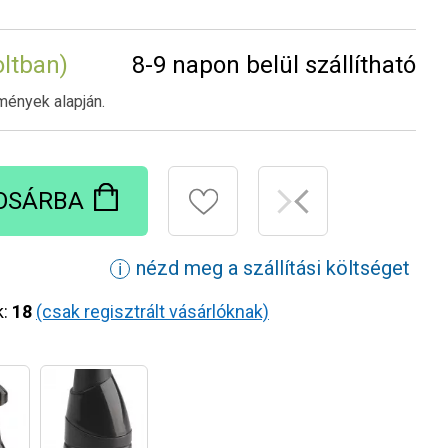
oltban)
8-9 napon belül szállítható
mények alapján.
OSÁRBA
nézd meg a szállítási költséget
ℹ
k:
18
(csak regisztrált vásárlóknak)