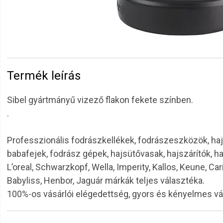
Termék leírás
Sibel gyártmányű vizező flakon fekete színben.
.
Professzionális fodrászkellékek, fodrászeszközök, haj
babafejek, fodrász gépek, hajsütővasak, hajszárítók, h
L’oreal, Schwarzkopf, Wella, Imperity, Kallos, Keune, Car
Babyliss, Henbor, Jaguár márkák teljes választéka.
100%-os vásárlói elégedettség, gyors és kényelmes v