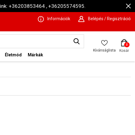
ámaink: +36203853464 , +36205574595.
Információk
Belépés / Regisztráció
0
Kívánságlista
Kosár
Életmód
Márkák