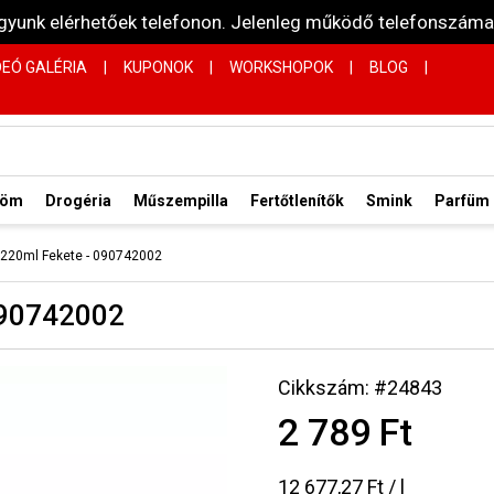
vagyunk elérhetőek telefonon. Jelenleg működő telefonsz
DEÓ GALÉRIA
|
KUPONOK
|
WORKSHOPOK
|
BLOG
|
röm
Drogéria
Műszempilla
Fertőtlenítők
Smink
Parfüm
n 220ml Fekete - 090742002
 090742002
Cikkszám: #24843
2 789 Ft
12 677,27 Ft / l