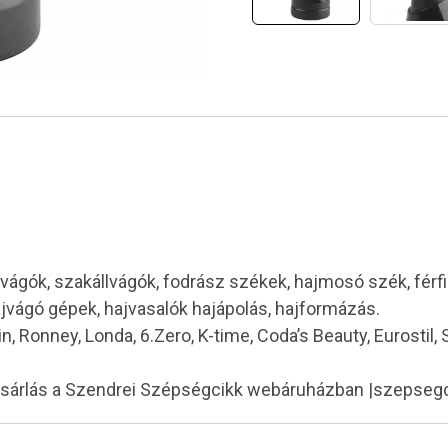
vágók, szakállvágók, fodrász székek, hajmosó szék, férf
ajvágó gépek, hajvasalók hajápolás, hajformázás.
in, Ronney, Londa, 6.Zero, K-time, Coda’s Beauty, Eurostil,
ásárlás a Szendrei Szépségcikk webáruházban |szepseg