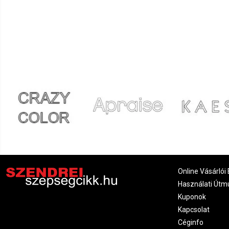
Online Vásárlói 
Használati Útm
Kuponok
Kapcsolat
Céginfo