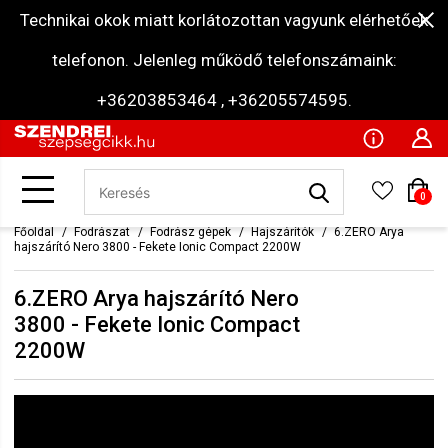
Technikai okok miatt korlátozottan vagyunk elérhetőek
telefonon. Jelenleg működő telefonszámaink:
+36203853464 , +36205574595.
0
Főoldal
Fodrászat
Fodrász gépek
Hajszárítók
6.ZERO Arya
hajszárító Nero 3800 - Fekete Ionic Compact 2200W
6.ZERO Arya hajszárító Nero
3800 - Fekete Ionic Compact
2200W