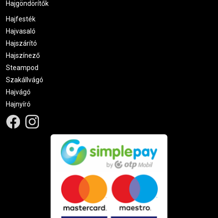
Hajgöndörítők
Hajfesték
Hajvasaló
Hajszárító
Hajszínező
Steampod
Szakállvágó
Hajvágó
Hajnyíró