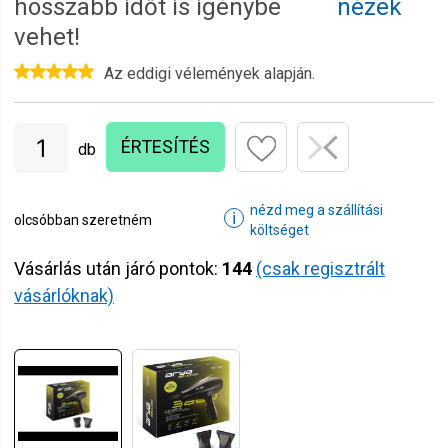
hosszabb időt is igénybe
nézek
vehet!
Az eddigi vélemények alapján.
ÉRTESÍTÉS
db
nézd meg a szállítási
ℹ
olcsóbban szeretném
költséget
Vásárlás után járó pontok:
144
(csak regisztrált
vásárlóknak)