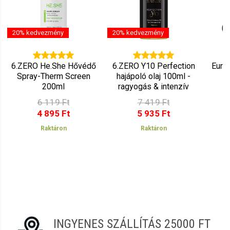
20% kedvezmény
20% kedvezmény
6.ZERO He.She Hővédő
6.ZERO Y10 Perfection
Euros
Spray-Therm Screen
hajápoló olaj 100ml -
200ml
ragyogás & intenzív
puhaság
6 119 Ft
7 419 Ft
4 895 Ft
5 935 Ft
Raktáron
Raktáron
INGYENES SZÁLLÍTÁS 25000 FT