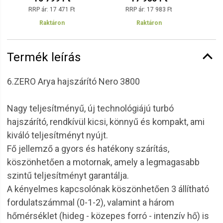
RRP ár:
17 471 Ft
RRP ár:
17 983 Ft
Raktáron
Raktáron
Termék leírás
6.ZERO Arya hajszárító Nero 3800
Nagy teljesítményű, új technológiájú turbó
hajszárító, rendkívül kicsi, könnyű és kompakt, ami
kiváló teljesítményt nyújt.
Fő jellemző a gyors és hatékony szárítás,
köszönhetően a motornak, amely a legmagasabb
szintű teljesítményt garantálja.
A kényelmes kapcsolónak köszönhetően 3 állítható
fordulatszámmal (0-1-2), valamint a három
hőmérséklet (hideg - közepes forró - intenzív hő) is