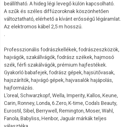
beállítható. A hideg légi levegő külön kapcsolható.
A szűk és széles diffúzoroknak köszönhetően
változtatható, elérhető a kívánt erősségű légáramlat.
Az elektromos kábel 2,5 m hosszú.
.
Professzionális fodrászkellékek, fodrászeszközök,
hajvágók, szakállvágók, fodrász székek, hajmosó
szék, férfi szakálvágók, prémium hajfestékek.
Gyakorló babafejek, fodrász gépek, hajsütővasak,
hajszárítók, hajvágó gépek, hajvasalók hajápolás,
hajformázás.
L’oreal, Schwarzkopf, Wella, Imperity, Kallos, Keune,
Carin, Ronney, Londa, 6.Zero, K-time, Coda’s Beauty,
Eurostil, Sibel, Berrywell, Remington, Moser, Wahl,
Fanola, Babyliss, Henbor, Jaguár márkák teljes
választéka.