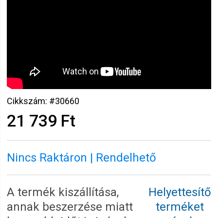
Cikkszám: #30660
21 739 Ft
Nincs Raktáron | Rendelhető
A termék kiszállítása,
Helyettesítő
annak beszerzése miatt
terméket