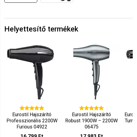
Helyettesítő termékek
Eurostil Hajszárító
Eurostil Hajszárító
Euros
Professzionális 2200W
Robust 1900W – 2200W
Turma
Furious 04922
06475
16 799 Ft
17 983 Ft