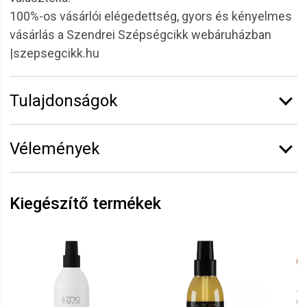
100%-os vásárlói elégedettség, gyors és kényelmes
vásárlás a Szendrei Szépségcikk webáruházban
|szepsegcikk.hu
Tulajdonságok
Márka:
6.ZERO
Vélemények
Teljesítmény:
2200 Watt
Vélemény írásához
jelentkezz be
vagy
regisztrálj
!
Kiegészítő termékek
Csilla
2022.01.31. 14:21
Szuper kis hajszárító, tökéletesen megfelel az
elvárásaimnak.
Ramóna
2021.09.27. 21:48