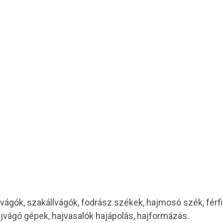
vágók, szakállvágók, fodrász székek, hajmosó szék, férf
ajvágó gépek, hajvasalók hajápolás, hajformázás.