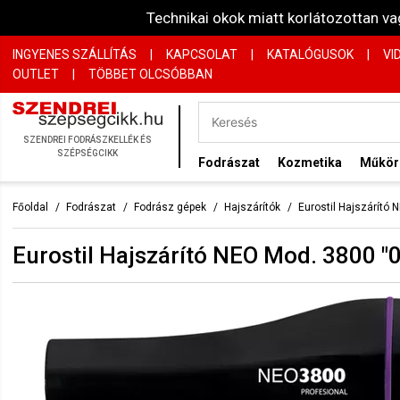
Technikai okok miatt korlátozottan 
INGYENES SZÁLLÍTÁS
|
KAPCSOLAT
|
KATALÓGUSOK
|
VI
OUTLET
|
TÖBBET OLCSÓBBAN
SZENDREI FODRÁSZKELLÉK ÉS
SZÉPSÉGCIKK
Fodrászat
Kozmetika
Műkö
Főoldal
Fodrászat
Fodrász gépek
Hajszárítók
Eurostil Hajszárító
Eurostil Hajszárító NEO Mod. 3800 "