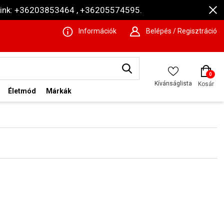
ámaink: +36203853464 , +36205574595.
Információk
Belépés / Regisztráció
0
Kívánságlista
Kosár
Életmód
Márkák