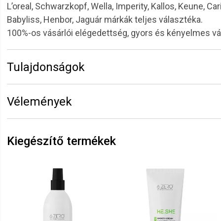
L’oreal, Schwarzkopf, Wella, Imperity, Kallos, Keune, Car
Babyliss, Henbor, Jaguár márkák teljes választéka.
100%-os vásárlói elégedettség, gyors és kényelmes v
Tulajdonságok
Márka:
Eurostil
Vélemények
Erről a termékről még senki sem írt értékelést. Legyen 
Vélemény írásához
jelentkezz be
vagy
regisztrálj
!
Kiegészítő termékek