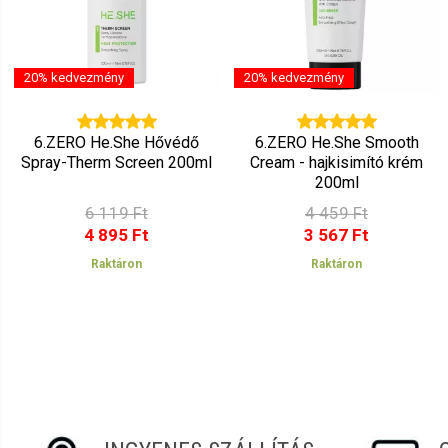
20% kedvezmény
20% kedvezmény
6.ZERO He.She Hővédő
6.ZERO He.She Smooth
Spray-Therm Screen 200ml
Cream - hajkisimító krém
200ml
6 119 Ft
4 459 Ft
4 895 Ft
3 567 Ft
Raktáron
Raktáron