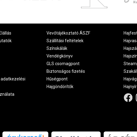
Elállás
Vevőtájékoztató ÁSZF
Hajfes
utatók
Szállítási feltételek
Hajvas
Színskálák
Hajszá
Vendégkönyv
Hajszí
GLS csomagpont
Steam
Biztonságos fizetés
Szakál
 adatkezelési
Hűségpont
Hajvág
Hajgöndörítők
Hajnyí
ználata