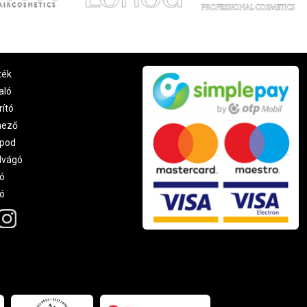
ték
aló
rító
nező
pod
lvágó
ó
ró