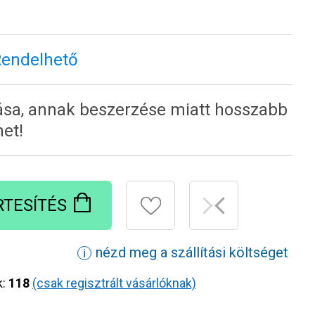
Rendelhető
tása, annak beszerzése miatt hosszabb
het!
RTESÍTÉS
nézd meg a szállítási költséget
ℹ
k:
118
(csak regisztrált vásárlóknak)