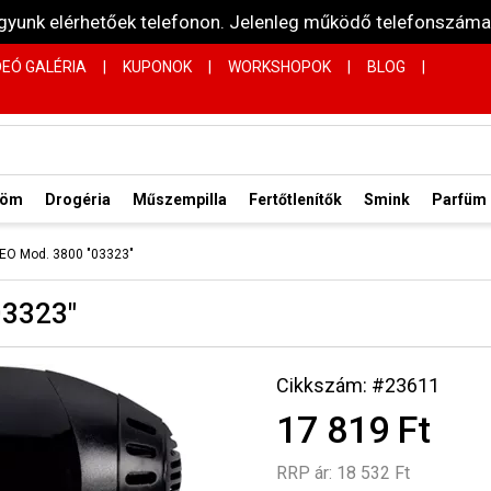
vagyunk elérhetőek telefonon. Jelenleg működő telefonsz
DEÓ GALÉRIA
|
KUPONOK
|
WORKSHOPOK
|
BLOG
|
röm
Drogéria
Műszempilla
Fertőtlenítők
Smink
Parfüm
 NEO Mod. 3800 "03323"
03323"
Cikkszám: #23611
17 819 Ft
RRP ár:
18 532 Ft