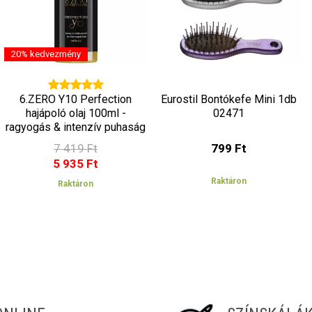
20% kedvezmény
6.ZERO Y10 Perfection
Eurostil Bontókefe Mini 1db
hajápoló olaj 100ml -
02471
ragyogás & intenzív puhaság
7 419 Ft
799 Ft
5 935 Ft
Raktáron
Raktáron