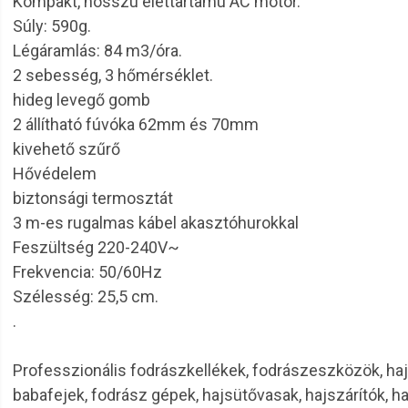
Kompakt, hosszú élettartamú AC motor.
Súly: 590g.
Légáramlás: 84 m3/óra.
2 sebesség, 3 hőmérséklet.
hideg levegő gomb
2 állítható fúvóka 62mm és 70mm
kivehető szűrő
Hővédelem
biztonsági termosztát
3 m-es rugalmas kábel akasztóhurokkal
Feszültség 220-240V~
Frekvencia: 50/60Hz
Szélesség: 25,5 cm.
.
Professzionális fodrászkellékek, fodrászeszközök, haj
babafejek, fodrász gépek, hajsütővasak, hajszárítók, h