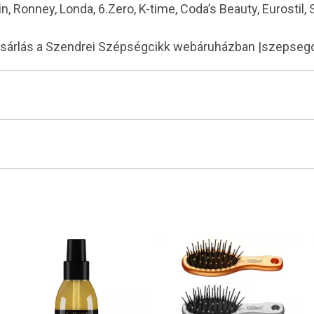
in, Ronney, Londa, 6.Zero, K-time, Coda’s Beauty, Eurostil,
ásárlás a Szendrei Szépségcikk webáruházban |szepseg
Tiéd az első!