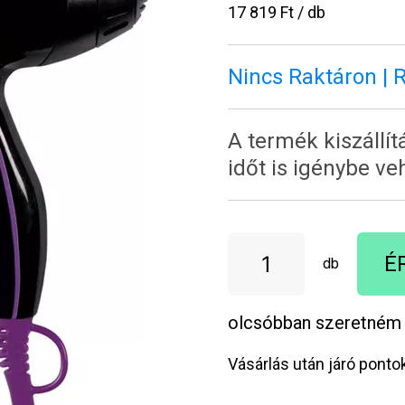
17 819 Ft / db
Nincs Raktáron | 
A termék kiszállí
időt is igénybe ve
É
db
olcsóbban szeretném
Vásárlás után járó ponto