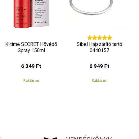
K-time SECRET Hővédő
Sibel Hajszárító tartó
Spray 150ml
0440157
6 349 Ft
6 949 Ft
Raktáron
Raktáron