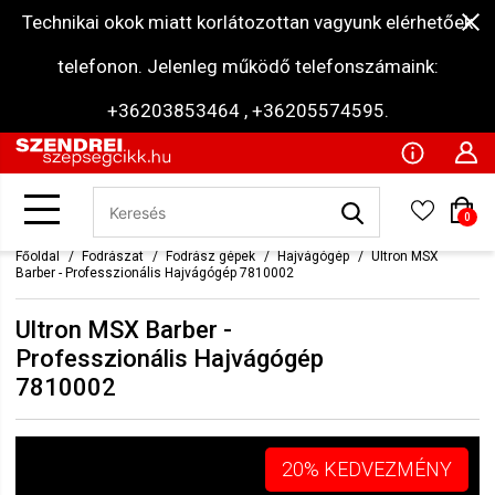
Technikai okok miatt korlátozottan vagyunk elérhetőek
telefonon. Jelenleg működő telefonszámaink:
+36203853464 , +36205574595.
0
Főoldal
Fodrászat
Fodrász gépek
Hajvágógép
Ultron MSX
Barber - Professzionális Hajvágógép 7810002
Ultron MSX Barber -
Professzionális Hajvágógép
7810002
20% KEDVEZMÉNY