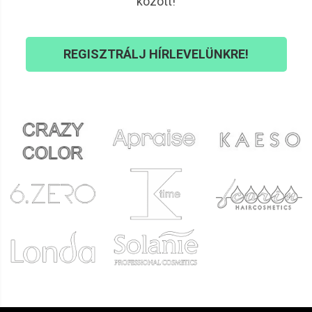
között!
REGISZTRÁLJ HÍRLEVELÜNKRE!