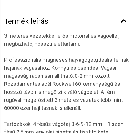
Termék leírás
3 méteres vezetékkel, erős motorral és vágóéllel,
megbízható, hosszú élettartamú
Professzionális mágneses hajvágógép,ideális férfiak
hajának vágásához. Könnyű és csendes. Vágási
magasság racsnisan állítható, 0-2 mm között.
Rozsdamentes acél Rockwell 60 keménységű és
hosszú távon is megőrzi kiváló vágóélét. A fém
rugóval megerősített 3 méteres vezeték több mint
60000 ezer hajlításnak is ellenáll.
Tartozékok: 4 fésűs vágófej 3-6-9-12 mm + 1 szén
fésű 2,5 mm, egy olaj pipetta és tisztító kefe