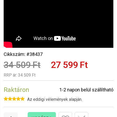
Cikkszám: #38437
34 509 Ft
27 599 Ft
RRP ár:
34 509 Ft
Raktáron
1-2 napon belül szállítható
Az eddigi vélemények alapján.