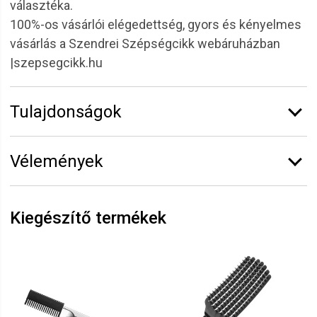
választéka.
100%-os vásárlói elégedettség, gyors és kényelmes
vásárlás a Szendrei Szépségcikk webáruházban
|szepsegcikk.hu
Tulajdonságok
Márka:
Ultron
Vélemények
Vélemény írásához
jelentkezz be
vagy
regisztrálj
!
Kiegészítő termékek
Krisztian
2021.12.25. 09:15
nagyon jó