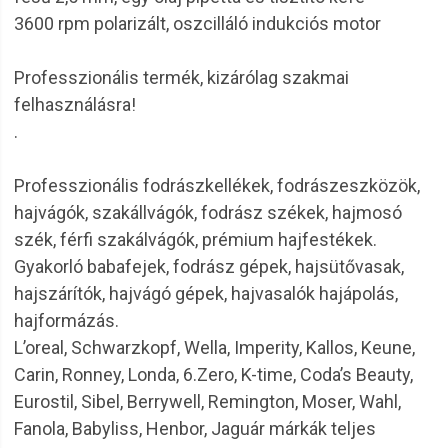
3600 rpm polarizált, oszcilláló indukciós motor
Professzionális termék, kizárólag szakmai
felhasználásra!
.
Professzionális fodrászkellékek, fodrászeszközök,
hajvágók, szakállvágók, fodrász székek, hajmosó
szék, férfi szakálvágók, prémium hajfestékek.
Gyakorló babafejek, fodrász gépek, hajsütővasak,
hajszárítók, hajvágó gépek, hajvasalók hajápolás,
hajformázás.
L’oreal, Schwarzkopf, Wella, Imperity, Kallos, Keune,
Carin, Ronney, Londa, 6.Zero, K-time, Coda’s Beauty,
Eurostil, Sibel, Berrywell, Remington, Moser, Wahl,
Fanola, Babyliss, Henbor, Jaguár márkák teljes