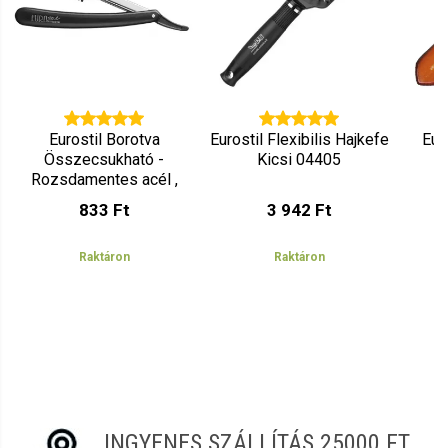
Eurostil Borotva
Eurostil Flexibilis Hajkefe
Euro
Összecsukható -
Kicsi 04405
Rozsdamentes acél ,
Nyesőfejjel 00730
833 Ft
3 942 Ft
Raktáron
Raktáron
INGYENES SZÁLLÍTÁS 25000 FT