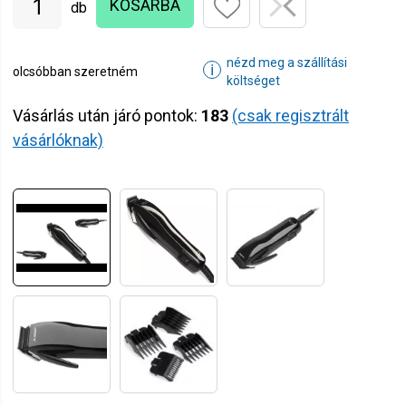
KOSÁRBA
db
nézd meg a szállítási
ℹ
olcsóbban szeretném
költséget
Vásárlás után járó pontok:
183
(csak regisztrált
vásárlóknak)