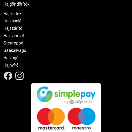
Hajgöndörítők
Hajfesték
Hajvasaló
Hajszárító
Hajszínező
Steampod
Szakállvágó
Hajvágó
Hajnyíró