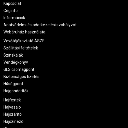
Kapcsolat
Céginfo
Információk
Adatvédelmi és adatkezelési szabályzat
Webáruház használata
Vevőtájékoztató ÁSZF
Szállítási feltételek
Színskálák
Vendégkönyv
GLS csomagpont
Biztonságos fizetés
Hűségpont
Hajgöndörítők
Hajfesték
Hajvasaló
Hajszárító
Hajszínező