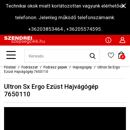
Technikai okok miatt korlátozottan vagyunk elérhetőek
telefonon. Jelenleg működő telefonszámaink:
+36203853464 , +36205574595.
0
Főoldal
Fodrászat
Fodrász gépek
Hajvágógép
Ultron Sx Ergo
Ezüst Hajvágógép 7650110
Ultron Sx Ergo Ezüst Hajvágógép
7650110