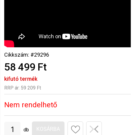
Cikkszám: #29296
58 499 Ft
kifutó termék
RRP ár:
59 209 Ft
Nem rendelhető
KOSÁRBA
db