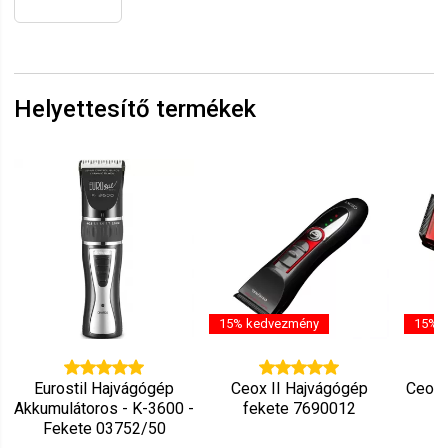
Helyettesítő termékek
15% kedvezmény
15% 
Eurostil Hajvágógép
Ceox II Hajvágógép
Ceox 
Akkumulátoros - K-3600 -
fekete 7690012
Fekete 03752/50