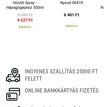
Hűsítő Spray -
Nyeső 06419
Ö
Hajvágógéphez 500ml
Roz
06395
Ny
5 283 Ft
6 401 Ft
4 227 Ft
Raktáron
Raktáron
INGYENES SZÁLLÍTÁS 25000 FT
FELETT
ONLINE BANKKÁRTYÁS FIZETÉS