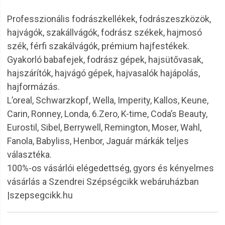
Professzionális fodrászkellékek, fodrászeszközök,
hajvágók, szakállvágók, fodrász székek, hajmosó
szék, férfi szakálvágók, prémium hajfestékek.
Gyakorló babafejek, fodrász gépek, hajsütővasak,
hajszárítók, hajvágó gépek, hajvasalók hajápolás,
hajformázás.
L’oreal, Schwarzkopf, Wella, Imperity, Kallos, Keune,
Carin, Ronney, Londa, 6.Zero, K-time, Coda’s Beauty,
Eurostil, Sibel, Berrywell, Remington, Moser, Wahl,
Fanola, Babyliss, Henbor, Jaguár márkák teljes
választéka.
100%-os vásárlói elégedettség, gyors és kényelmes
vásárlás a Szendrei Szépségcikk webáruházban
|szepsegcikk.hu