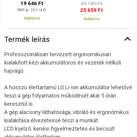
19 646 Ft
30 189 Ft
25 659 Ft
RRP ár:
23 114 Ft
Raktáron
Raktáron
Termék leírás
Professzionálisan tervezett ergonomikusan
kialakított kézi akkumulátoros és vezeték nélküli
hajvágó.
A hosszú élettartamú LG Li-Ion akkumulátor lehetővé
teszi a gép folyamatos működését akár 5 órán
keresztül is.
A gép alacsony láthatósága, vibráló és ergonómikus
kialakítása élvezetessé teszi a munkát.
LCD kijelző: kenési figyelmeztetés és becsült
akkumulátor élettartam.