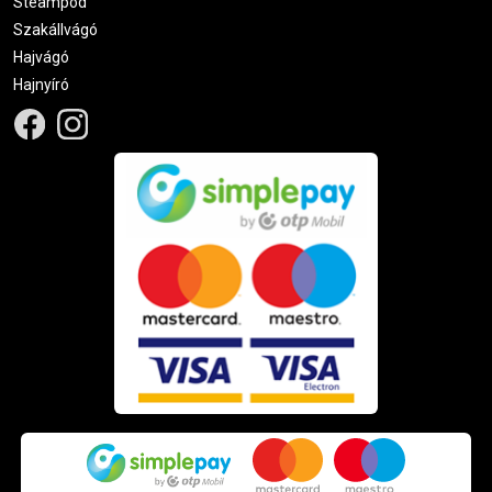
Steampod
Szakállvágó
Hajvágó
Hajnyíró