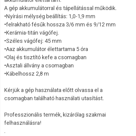
A gép akkumulátorral és tápellátással működik.
•Nyírási mélység beállítás: 1,0-1,9 mm
•felrakható fésűk hossza 3/6 mm és 9/12 mm
•Kerámia-titán vágófej.
•Széles vágófej: 45 mm
•Aaz akkumulátor élettartama 5 óra
•Olaj és tisztító kefe a csomagban
•Asztali állvány a csomagban
•Kábelhossz 2,8 m
Kérjük a gép használata előtt olvassa el a
csomagban található használati utasítást.
Professzionális termék, kizárólag szakmai
felhasználásra!
.