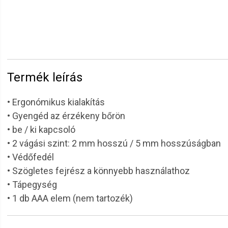
Termék leírás
• Ergonómikus kialakítás
• Gyengéd az érzékeny bőrön
• be / ki kapcsoló
• 2 vágási szint: 2 mm hosszú / 5 mm hosszúságban
• Védőfedél
• Szögletes fejrész a könnyebb használathoz
• Tápegység
• 1 db AAA elem (nem tartozék)