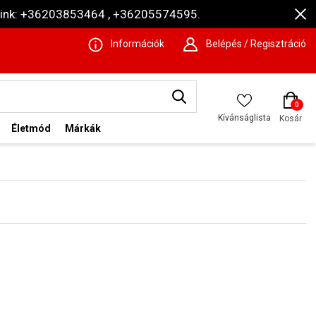
ámaink: +36203853464 , +36205574595.
Információk
Belépés / Regisztráció
0
Kívánságlista
Kosár
Életmód
Márkák