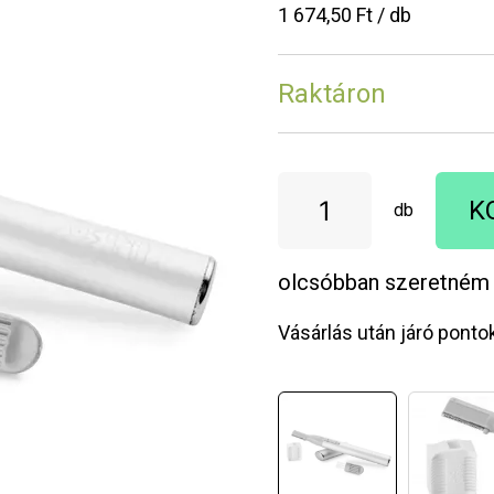
1 674,50 Ft / db
Raktáron
K
db
olcsóbban szeretném
Vásárlás után járó ponto