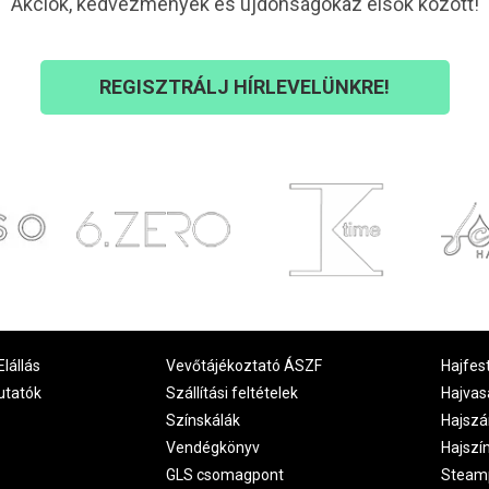
Akciók, kedvezmények és újdonságokaz elsők között!
REGISZTRÁLJ HÍRLEVELÜNKRE!
Elállás
Vevőtájékoztató ÁSZF
Hajfes
utatók
Szállítási feltételek
Hajvas
Színskálák
Hajszá
Vendégkönyv
Hajszí
GLS csomagpont
Steam