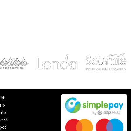
ték
aló
rító
nező
pod