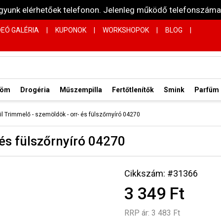
vagyunk elérhetőek telefonon. Jelenleg működő telefonsz
DEÓ GALÉRIA
|
KUPONOK
|
WORKSHOPOK
|
BLOG
|
röm
Drogéria
Műszempilla
Fertőtlenítők
Smink
Parfüm
il Trimmelő - szemöldök - orr- és fülszőrnyíró 04270
 és fülszőrnyíró 04270
Cikkszám: #31366
3 349 Ft
RRP ár:
3 483 Ft