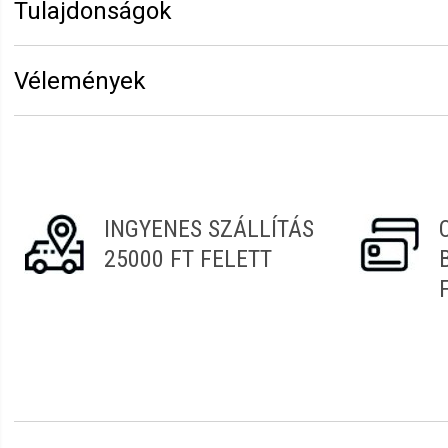
Tulajdonságok
Márka:
Eurostil
Vélemények
Erről a termékről még senki sem írt értékelést. Legyen 
Vélemény írásához
jelentkezz be
vagy
regisztrálj
!
INGYENES SZÁLLÍTÁS
25000 FT FELETT