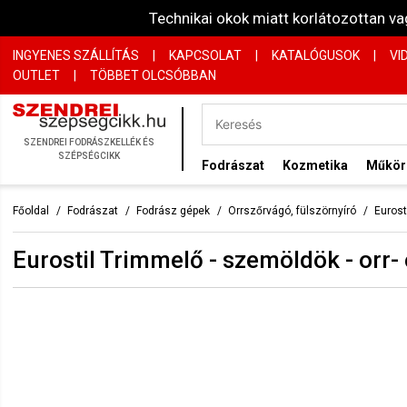
Technikai okok miatt korlátozottan 
INGYENES SZÁLLÍTÁS
|
KAPCSOLAT
|
KATALÓGUSOK
|
VI
OUTLET
|
TÖBBET OLCSÓBBAN
SZENDREI FODRÁSZKELLÉK ÉS
SZÉPSÉGCIKK
Fodrászat
Kozmetika
Műkö
Főoldal
Fodrászat
Fodrász gépek
Orrszőrvágó, fülszörnyíró
Eurost
Eurostil Trimmelő - szemöldök - orr-