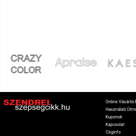
Online Vásárlói 
Használati Útm
Kuponok
Kapcsolat
Céginfo