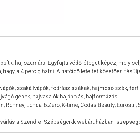
osít a haj számára. Egyfajta védőréteget képez, mely sel
agyja 4 percig hatni. A hatóidő leteltét követően fésülje 
vágók, szakállvágók, fodrász székek, hajmosó szék, férf
ajvágó gépek, hajvasalók hajápolás, hajformázás.
in, Ronney, Londa, 6.Zero, K-time, Coda’s Beauty, Eurostil,
ásárlás a Szendrei Szépségcikk webáruházban |szepseg