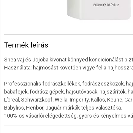
Termék leírás
Shea vaj és Jojoba kivonat könnyed kondicionálást bizt
Használata: hajmosást követően vigye fel a hajhosszra, h
Professzionális fodrászkellékek, fodrászeszközök, haj
babafejek, fodrász gépek, hajsütővasak, hajszárítók, h
L’oreal, Schwarzkopf, Wella, Imperity, Kallos, Keune, Car
Babyliss, Henbor, Jaguár márkák teljes választéka.
100%-os vásárlói elégedettség, gyors és kényelmes v