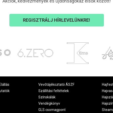
Akciók, kedvezmények és újdonságokaz elsők között!
REGISZTRÁLJ HÍRLEVELÜNKRE!
Elállás
Vevőtájékoztató ÁSZF
Hajfes
utatók
Szállítási feltételek
Hajvas
Színskálák
Hajszá
Vendégkönyv
Hajszí
GLS csomagpont
Steam