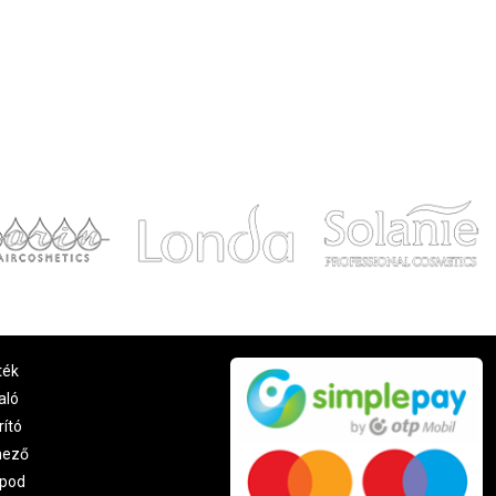
ték
aló
rító
nező
pod