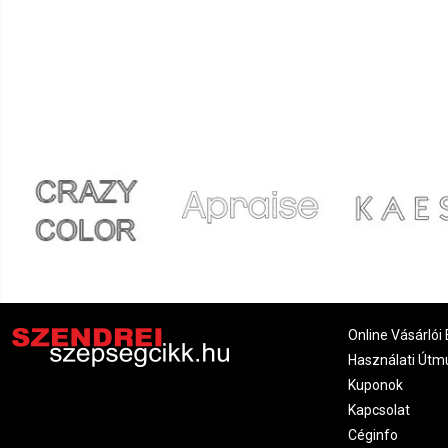
Online Vásárlói 
Használati Útm
Kuponok
Kapcsolat
Céginfo