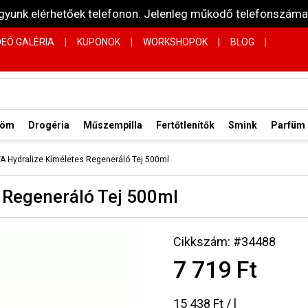
vagyunk elérhetőek telefonon. Jelenleg működő telefonsz
DEÓ GALÉRIA
|
KUPONOK
|
WORKSHOPOK
|
BLOG
|
röm
Drogéria
Műszempilla
Fertőtlenítők
Smink
Parfüm
A Hydralize Kíméletes Regeneráló Tej 500ml
 Regeneráló Tej 500ml
Cikkszám: #34488
7 719 Ft
15 438 Ft / l