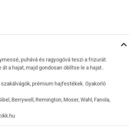
ymessé, puhává és ragyogóvá teszi a frizurát.
át a hajat, majd gondosan öblítse le a hajat..
i szakálvágók, prémium hajfestékek. Gyakorló
 Sibel, Berrywell, Remington, Moser, Wahl, Fanola,
cikk.hu