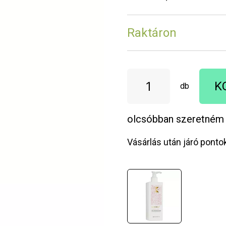
Raktáron
K
db
olcsóbban szeretném
Vásárlás után járó ponto