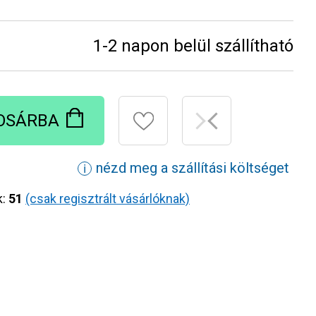
1-2 napon belül szállítható
OSÁRBA
nézd meg a szállítási költséget
ℹ
k:
51
(csak regisztrált vásárlóknak)