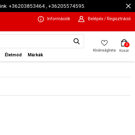
ámaink: +36203853464 , +36205574595.
Információk
Belépés / Regisztráció
0
Kívánságlista
Kosár
Életmód
Márkák