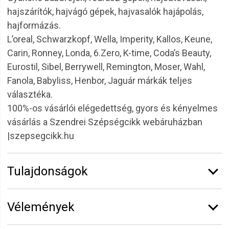
hajszárítók, hajvágó gépek, hajvasalók hajápolás,
hajformázás.
L’oreal, Schwarzkopf, Wella, Imperity, Kallos, Keune,
Carin, Ronney, Londa, 6.Zero, K-time, Coda’s Beauty,
Eurostil, Sibel, Berrywell, Remington, Moser, Wahl,
Fanola, Babyliss, Henbor, Jaguár márkák teljes
választéka.
100%-os vásárlói elégedettség, gyors és kényelmes
vásárlás a Szendrei Szépségcikk webáruházban
|szepsegcikk.hu
Tulajdonságok
Márka:
K-Time
Vélemények
Kiszerelés:
346 ml
Termékcsalád:
Matirya