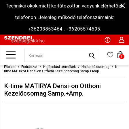
Technikai okok miatt korlátozottan vagyunk elérhetőek
telefonon. Jelenleg működő telefonszámaink:
+36203853464 , +36205574595.
0
Főoldal
Fodrászat
Hajápolási termékek
Hajápoló csomag
K-
time MATIRYA Densi-on Otthoni Kezelőcsomag Samp.+Amp.
K-time MATIRYA Densi-on Otthoni
Kezelőcsomag Samp.+Amp.