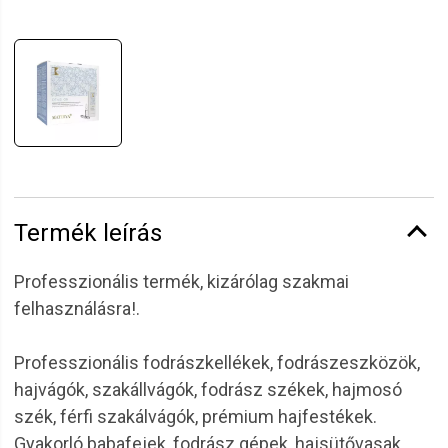
Termék leírás
Professzionális termék, kizárólag szakmai
felhasználásra!.
Professzionális fodrászkellékek, fodrászeszközök,
hajvágók, szakállvágók, fodrász székek, hajmosó
szék, férfi szakálvágók, prémium hajfestékek.
Gyakorló babafejek, fodrász gépek, hajsütővasak,