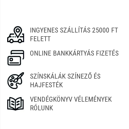
Erről a termékről még senki sem írt értékelést.
Legyen Tiéd az első!
Vélemény írásához
jelentkezz be
vagy
regisztrálj
!
INGYENES SZÁLLÍTÁS 25000 FT
FELETT
ONLINE BANKKÁRTYÁS FIZETÉS
SZÍNSKÁLÁK SZÍNEZŐ ÉS
HAJFESTÉK
VENDÉGKÖNYV VÉLEMÉNYEK
RÓLUNK