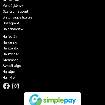
Vendégkönyv
GLS csomagpont
Biztonságos fizetés
Hűségpont
Hajgöndörítők
Hajfesték
Hajvasaló
Hajszárító
Hajszínező
Steampod
Szakállvágó
Hajvágó
Hajnyíró