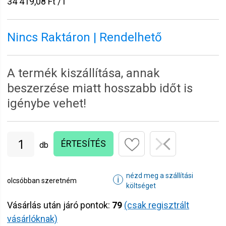
34 419,08 Ft / l
Nincs Raktáron | Rendelhető
A termék kiszállítása, annak
beszerzése miatt hosszabb időt is
igénybe vehet!
ÉRTESÍTÉS
db
nézd meg a szállítási
ℹ
olcsóbban szeretném
költséget
Vásárlás után járó pontok:
79
(csak regisztrált
vásárlóknak)