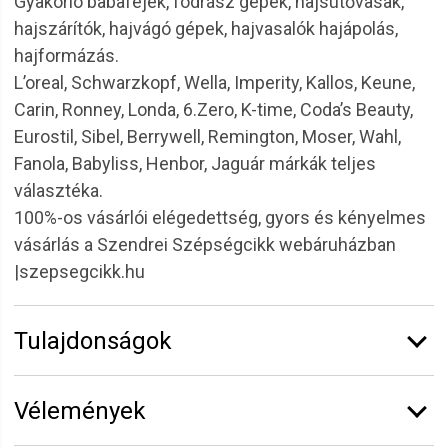
Gyakorló babafejek, fodrász gépek, hajsütővasak,
hajszárítók, hajvágó gépek, hajvasalók hajápolás,
hajformázás.
L’oreal, Schwarzkopf, Wella, Imperity, Kallos, Keune,
Carin, Ronney, Londa, 6.Zero, K-time, Coda’s Beauty,
Eurostil, Sibel, Berrywell, Remington, Moser, Wahl,
Fanola, Babyliss, Henbor, Jaguár márkák teljes
választéka.
100%-os vásárlói elégedettség, gyors és kényelmes
vásárlás a Szendrei Szépségcikk webáruházban
|szepsegcikk.hu
Tulajdonságok
Márka:
6.ZERO
Vélemények
Kiszerelés:
1 l
Termékcsalád:
Szalon