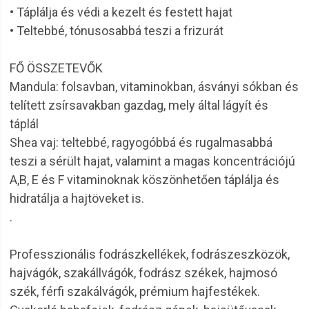
• Táplálja és védi a kezelt és festett hajat
• Teltebbé, tónusosabbá teszi a frizurát
FŐ ÖSSZETEVŐK
Mandula: folsavban, vitaminokban, ásványi sókban és
telített zsírsavakban gazdag, mely által lágyít és
táplál
Shea vaj: teltebbé, ragyogóbbá és rugalmasabbá
teszi a sérült hajat, valamint a magas koncentrációjú
A,B, E és F vitaminoknak köszönhetően táplálja és
hidratálja a hajtöveket is.
.
Professzionális fodrászkellékek, fodrászeszközök,
hajvágók, szakállvágók, fodrász székek, hajmosó
szék, férfi szakálvágók, prémium hajfestékek.