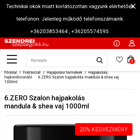
Technikai okok miatt korlátozottan vagyunk elérhetőek
telefonon. Jelenleg működő telefonszámaink:
+36203853464 , +36205574595.
0
Főoldal
Fodrászat
Hajápolási termékek
Hajpakolás,
hajkondicionáló
6.ZERO Szalon hajpakolás mandula & shea vaj
1000ml
6.ZERO Szalon hajpakolás
mandula & shea vaj 1000ml
20% KEDVEZMÉNY