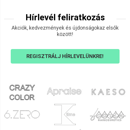
A hajam nagyon puha, gubanc mentes lett tőle. Praktikus
nagy tégely. Mindenkinek ajánlom.
Hírlevél feliratkozás
Rácz
Akciók, kedvezmények és újdonságokaz elsők
2022.01.06. 02:33
között!
Lászlóné
2021.12.30. 01:02
Lagysag puha sejmes hatás
REGISZTRÁLJ HÍRLEVELÜNKRE!
Dornai
2021.11.29. 09:50
András
2021.08.16. 14:46
Páromnak rendeltem,tetszett neki!
Zita
2021.07.29. 12:52