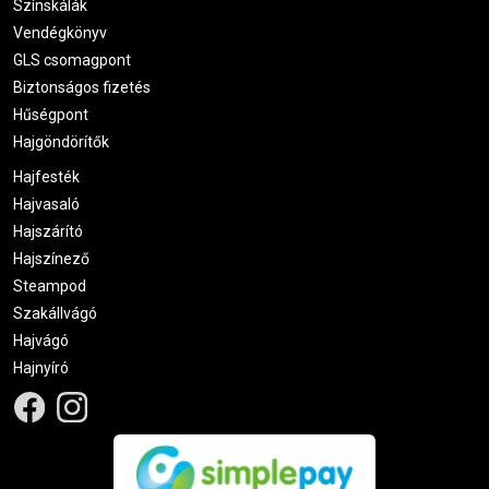
Színskálák
Vendégkönyv
GLS csomagpont
Biztonságos fizetés
Hűségpont
Hajgöndörítők
Hajfesték
Hajvasaló
Hajszárító
Hajszínező
Steampod
Szakállvágó
Hajvágó
Hajnyíró