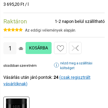
3 695,20 Ft / l
Raktáron
1-2 napon belül szállítható
Az eddigi vélemények alapján.
KOSÁRBA
db
nézd meg a szállítási
ℹ
olcsóbban szeretném
költséget
Vásárlás után járó pontok:
24
(csak regisztrált
vásárlóknak)