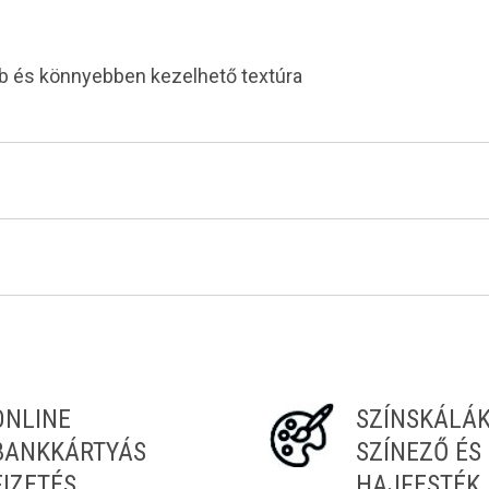
ább és könnyebben kezelhető textúra
Tiéd az első!
ONLINE
SZÍNSKÁLÁ
BANKKÁRTYÁS
SZÍNEZŐ ÉS
FIZETÉS
HAJFESTÉK