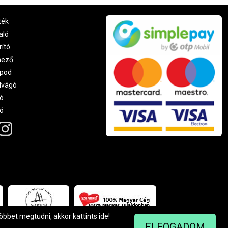
ték
aló
rító
nező
pod
lvágó
ó
ró
többet megtudni, akkor kattints
ide
!
ELFOGADOM