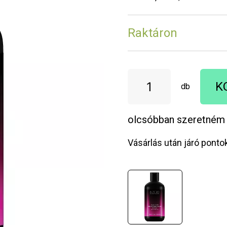
Raktáron
K
db
olcsóbban szeretném
Vásárlás után járó ponto