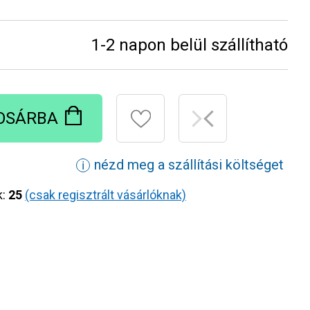
1-2 napon belül szállítható
OSÁRBA
nézd meg a szállítási költséget
ℹ
k:
25
(csak regisztrált vásárlóknak)