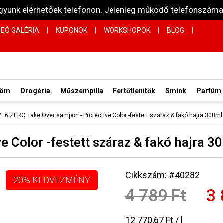
vagyunk elérhetőek telefonon. Jelenleg működő telefonsz
DEÓ GALÉRIA
|
KUPONOK
|
WORKSHOPOK
|
BLOG
|
röm
Drogéria
Műszempilla
Fertőtlenítők
Smink
Parfüm
6.ZERO Take Over sampon - Protective Color -festett száraz & fakó hajra 300ml
 Color -festett száraz & fakó hajra 3
Cikkszám: #40282
20% KEDVEZMÉNY
4 789 Ft
3 
12 770,67 Ft / l