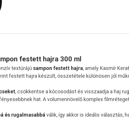
mpon festett hajra 300 ml
enzív textúrájú
sampon festett hajra
, amely Kasmír Kera
int festett hajra készült, összetétele különösen jól mű
ncseket
, csökkentse a kócosodást és visszaadja a haj rug
fényesebbnek hat. A volumennövelő komplex filmréteget k
bá és rugalmasabbá
válik, így akkor is ideális választás,