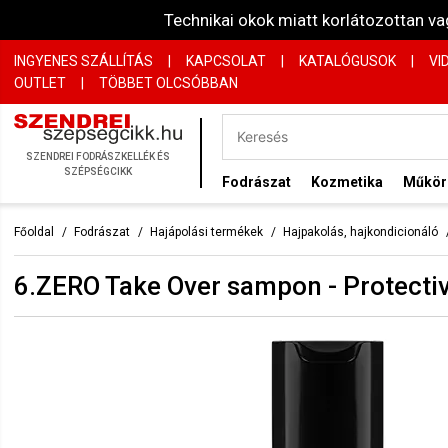
Technikai okok miatt korlátozottan 
INGYENES SZÁLLÍTÁS
|
KAPCSOLAT
|
KATALÓGUSOK
|
VI
OUTLET
|
TÖBBET OLCSÓBBAN
SZENDREI FODRÁSZKELLÉK ÉS
SZÉPSÉGCIKK
Fodrászat
Kozmetika
Műkö
Főoldal
Fodrászat
Hajápolási termékek
Hajpakolás, hajkondicionáló
6.ZERO Take Over sampon - Protective