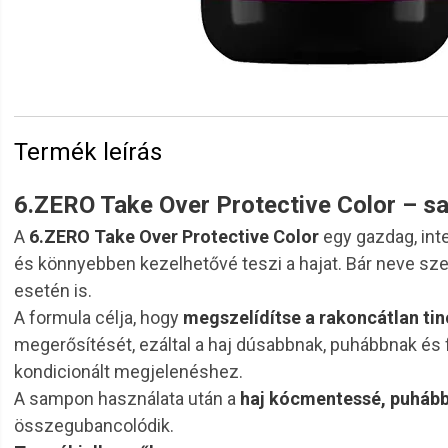
Termék leírás
6.ZERO Take Over Protective Color – sa
A
6.ZERO Take Over Protective Color
egy gazdag, int
és könnyebben kezelhetővé teszi a hajat. Bár neve szer
esetén is.
A formula célja, hogy
megszelídítse a rakoncátlan ti
megerősítését, ezáltal a haj dúsabbnak, puhábbnak és 
kondicionált megjelenéshez.
A sampon használata után a
haj kócmentessé, puháb
összegubancolódik.