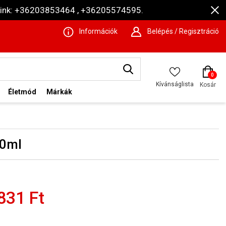
ámaink: +36203853464 , +36205574595.
Információk
Belépés / Regisztráció
0
Kívánságlista
Kosár
Életmód
Márkák
00ml
831 Ft