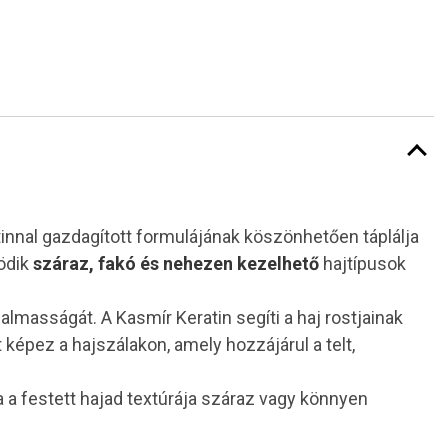
tinnal gazdagított formulájának köszönhetően táplálja
ködik
száraz, fakó és nehezen kezelhető
hajtípusok
almasságát. A Kasmír Keratin segíti a haj rostjainak
épez a hajszálakon, amely hozzájárul a telt,
 ha a festett hajad textúrája száraz vagy könnyen