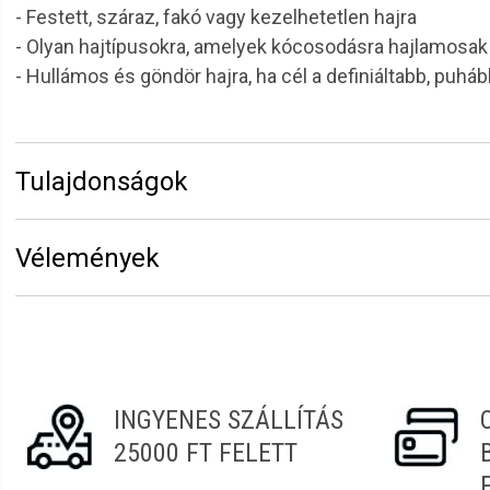
- Festett, száraz, fakó vagy kezelhetetlen hajra
- Olyan hajtípusokra, amelyek kócosodásra hajlamosak
- Hullámos és göndör hajra, ha cél a definiáltabb, puh
Tulajdonságok
Márka:
6.ZERO
Vélemények
Kiszerelés:
300 ml
Hajtípus:
Festett
Erről a termékről még senki sem írt értékelést. Legyen 
Hatás:
Tisztít, hidratál
Vélemény írásához
jelentkezz be
vagy
regisztrálj
!
Fejbőrtípus:
Minden
Funkció:
Sampon
INGYENES SZÁLLÍTÁS
25000 FT FELETT