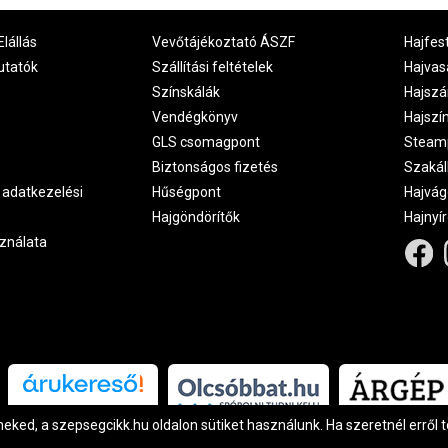
Elállás
Vevőtájékoztató ÁSZF
Hajfes
utatók
Szállítási feltételek
Hajvas
Színskálák
Hajszá
Vendégkönyv
Hajszí
GLS csomagpont
Steam
Biztonságos fizetés
Szakál
 adatkezelési
Hűségpont
Hajvág
Hajgöndörítők
Hajnyí
ználata
Árukereső.hu
ked, a szepsegcikk.hu oldalon sütiket használunk. Ha szeretnél erről 