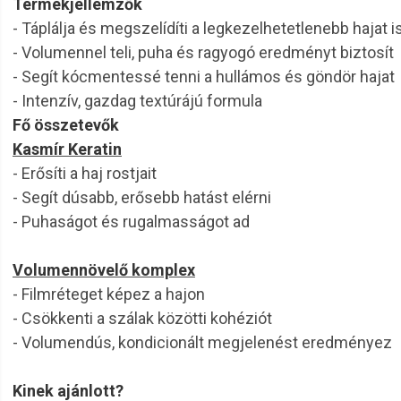
Termékjellemzők
- Táplálja és megszelídíti a legkezelhetetlenebb hajat i
- Volumennel teli, puha és ragyogó eredményt biztosít
- Segít kócmentessé tenni a hullámos és göndör hajat
- Intenzív, gazdag textúrájú formula
Fő összetevők
Kasmír Keratin
- Erősíti a haj rostjait
- Segít dúsabb, erősebb hatást elérni
- Puhaságot és rugalmasságot ad
Volumennövelő komplex
- Filmréteget képez a hajon
- Csökkenti a szálak közötti kohéziót
- Volumendús, kondicionált megjelenést eredményez
Kinek ajánlott?