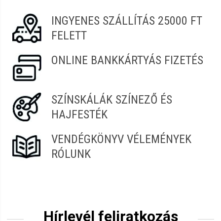
Termékcsalád:
Szalon
INGYENES SZÁLLÍTÁS 25000 FT
Dóra
2021.08.14. 06:09
FELETT
ONLINE BANKKÁRTYÁS FIZETÉS
SZÍNSKÁLÁK SZÍNEZŐ ÉS
HAJFESTÉK
VENDÉGKÖNYV VÉLEMÉNYEK
RÓLUNK
Hírlevél feliratkozás