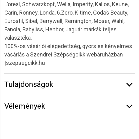
L’oreal, Schwarzkopf, Wella, Imperity, Kallos, Keune,
Carin, Ronney, Londa, 6.Zero, K-time, Coda’s Beauty,
Eurostil, Sibel, Berrywell, Remington, Moser, Wahl,
Fanola, Babyliss, Henbor, Jaguár márkák teljes
választéka.
100%-os vásárlói elégedettség, gyors és kényelmes
vásárlás a Szendrei Szépségcikk webáruházban
|szepsegcikk.hu
Tulajdonságok
Márka:
6.ZERO
Vélemények
Kiszerelés:
10 l
Hajtípus:
Minden hajra
Vélemény írásához
jelentkezz be
vagy
regisztrálj
!
Hatás:
Tisztít, hidratál
Funkció:
Sampon
Viktória
2021.08.21. 21:00