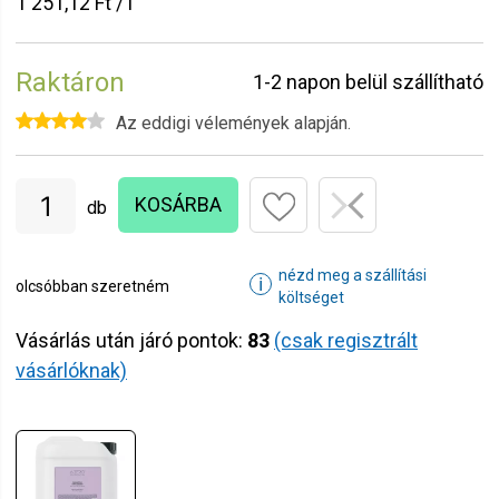
1 251,12 Ft / l
Raktáron
1-2 napon belül szállítható
Az eddigi vélemények alapján.
KOSÁRBA
db
nézd meg a szállítási
ℹ
olcsóbban szeretném
költséget
Vásárlás után járó pontok:
83
(csak regisztrált
vásárlóknak)