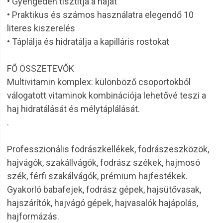
• Gyengéden tisztítja a hajat
• Praktikus és számos használatra elegendő 10
literes kiszerelés
• Táplálja és hidratálja a kapilláris rostokat
FŐ ÖSSZETEVŐK
Multivitamin komplex: különböző csoportokból
válogatott vitaminok kombinációja lehetővé teszi a
haj hidratálását és mélytáplálását.
.
Professzionális fodrászkellékek, fodrászeszközök,
hajvágók, szakállvágók, fodrász székek, hajmosó
szék, férfi szakálvágók, prémium hajfestékek.
Gyakorló babafejek, fodrász gépek, hajsütővasak,
hajszárítók, hajvágó gépek, hajvasalók hajápolás,
hajformázás.