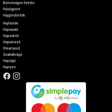
Biztonságos fizetés
Hűségpont
Hajgöndörítők
Hajfesték
Hajvasaló
Hajszárító
Hajszínező
Steampod
Szakállvágó
Hajvágó
Hajnyíró