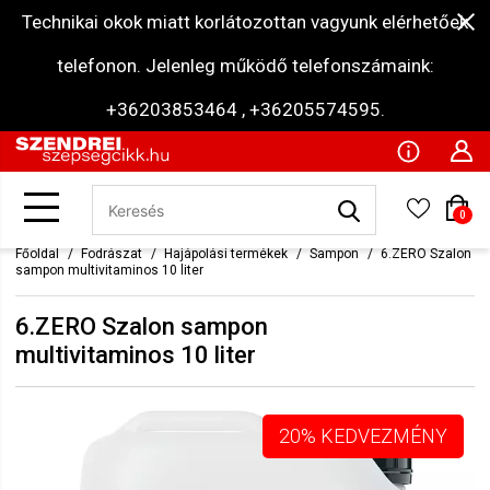
Technikai okok miatt korlátozottan vagyunk elérhetőek
telefonon. Jelenleg működő telefonszámaink:
+36203853464 , +36205574595.
0
Főoldal
Fodrászat
Hajápolási termékek
Sampon
6.ZERO Szalon
sampon multivitaminos 10 liter
6.ZERO Szalon sampon
multivitaminos 10 liter
20% KEDVEZMÉNY