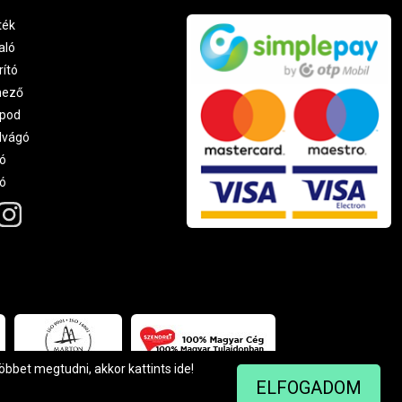
ték
aló
rító
nező
pod
lvágó
ó
ró
többet megtudni, akkor kattints
ide
!
ELFOGADOM