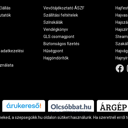
Elállás
Vevőtájékoztató ÁSZF
Hajfes
utatók
Szállítási feltételek
Hajvas
Színskálák
Hajszá
Vendégkönyv
Hajszí
GLS csomagpont
Steam
Biztonságos fizetés
Szakál
 adatkezelési
Hűségpont
Hajvág
Hajgöndörítők
Hajnyí
ználata
Árukereső.hu
ked, a szepsegcikk.hu oldalon sütiket használunk. Ha szeretnél erről 