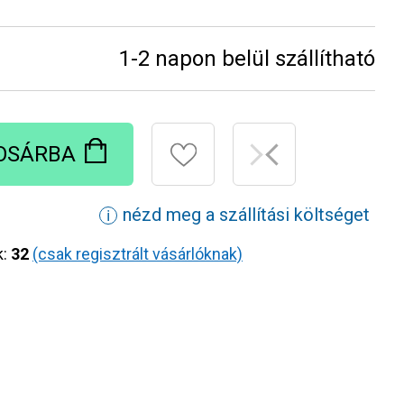
1-2 napon belül szállítható
OSÁRBA
nézd meg a szállítási költséget
ℹ
k:
32
(csak regisztrált vásárlóknak)