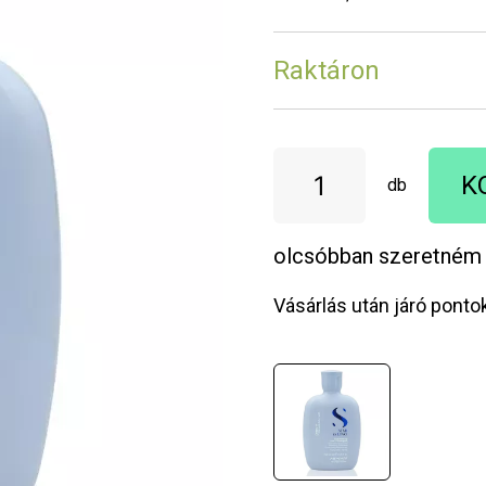
Raktáron
K
db
olcsóbban szeretném
Vásárlás után járó ponto