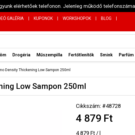
vagyunk elérhetőek telefonon. Jelenleg működő telefonsz
DEÓ GALÉRIA
|
KUPONOK
|
WORKSHOPOK
|
BLOG
|
röm
Drogéria
Műszempilla
Fertőtlenítők
Smink
Parfüm
Lino Density Thickening Low Sampon 250ml
kening Low Sampon 250ml
Cikkszám: #48728
4 879 Ft
4 879 Ft / l