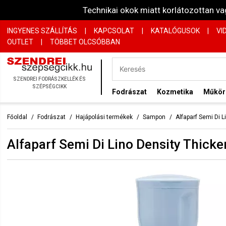
Technikai okok miatt korlátozottan 
INGYENES SZÁLLÍTÁS
|
KAPCSOLAT
|
KATALÓGUSOK
|
VI
OUTLET
|
TÖBBET OLCSÓBBAN
SZENDREI FODRÁSZKELLÉK ÉS
SZÉPSÉGCIKK
Fodrászat
Kozmetika
Műkö
Főoldal
Fodrászat
Hajápolási termékek
Sampon
Alfaparf Semi Di 
Alfaparf Semi Di Lino Density Thic