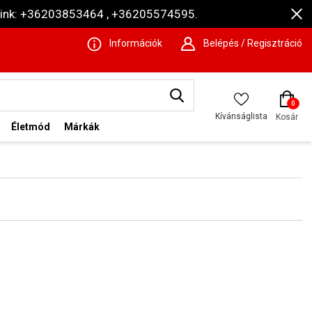
ámaink: +36203853464 , +36205574595.
Információk
Belépés / Regisztráció
0
Kívánságlista
Kosár
Életmód
Márkák